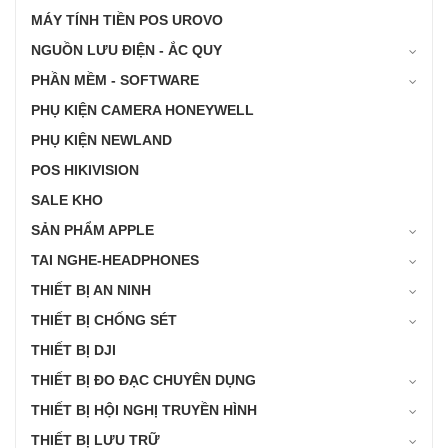
MÁY TÍNH TIỀN POS UROVO
NGUỒN LƯU ĐIỆN - ẮC QUY
PHẦN MỀM - SOFTWARE
PHỤ KIỆN CAMERA HONEYWELL
PHỤ KIỆN NEWLAND
POS HIKIVISION
SALE KHO
SẢN PHẨM APPLE
TAI NGHE-HEADPHONES
THIẾT BỊ AN NINH
THIẾT BỊ CHỐNG SÉT
THIẾT BỊ DJI
THIẾT BỊ ĐO ĐẠC CHUYÊN DỤNG
THIẾT BỊ HỘI NGHỊ TRUYỀN HÌNH
THIẾT BỊ LƯU TRỮ