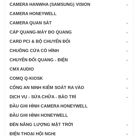
CAMERA HANWHA (SAMSUNG) VISION
CAMERA HONEYWELL
CAMERA QUAN SÁT
CÁP QUANG-MÁY ĐO QUANG
CARD PCI & BỘ CHUYỂN ĐỔI
CHUÔNG CỬA CÓ HÌNH
CHUYỂN ĐỔI QUANG - ĐIỆN
CMX AUDIO
COMQ Q-KIOSK
CỔNG AN NINH KIỂM SOÁT RA VÀO
DỊCH VỤ - SỬA CHỮA - BẢO TRÌ
ĐẦU GHI HÌNH CAMERA HONEYWELL
ĐẦU GHI HÌNH HONEYWELL
ĐÈN NĂNG LƯỢNG MẶT TRỜI
ĐIỆN THOẠI HỘI NGHỊ