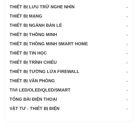
THIẾT BỊ LƯU TRỮ NGHE NHÌN
THIẾT BỊ MẠNG
THIẾT BỊ NGÀNH BÁN LẺ
THIẾT BỊ THÔNG MINH
THIẾT BỊ THÔNG MINH SMART HOME
THIẾT BỊ TIN HỌC
THIẾT BỊ TRÌNH CHIẾU
THIẾT BỊ TƯỜNG LỬA FIREWALL
THIẾT BỊ VĂN PHÒNG
TIVI LED/OLED/QLED/SMART
TỔNG ĐÀI ĐIỆN THOẠI
VẬT TƯ - THIẾT BỊ ĐIỆN