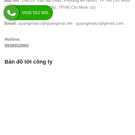
Địa chỉ:
156/15 Trần Bá Giao, Phường An Nhơn, TP. Hồ Chí Minh
(Phường 05, Quận Gò Vấp, TP.Hồ Chí Minh cũ)
0938 552 865
Email:
quangmaico@quangmai.net - quangmaico@gmail.com
Hotline:
0938552865
Bản đồ tới công ty