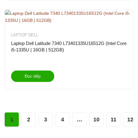
LAPTOP DELL
Laptop Dell Latitude 7340 L73401335U16512G (Intel Core
i5-1335U | 16GB | 512GB)
Đọc tiếp
1
2
3
4
…
10
11
12