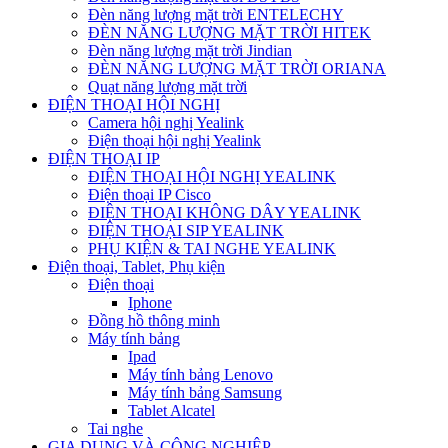
Đèn năng lượng mặt trời ENTELECHY
ĐÈN NĂNG LƯỢNG MẶT TRỜI HITEK
Đèn năng lượng mặt trời Jindian
ĐÈN NĂNG LƯỢNG MẶT TRỜI ORIANA
Quạt năng lượng mặt trời
ĐIỆN THOẠI HỘI NGHỊ
Camera hội nghị Yealink
Điện thoại hội nghị Yealink
ĐIỆN THOẠI IP
ĐIỆN THOẠI HỘI NGHỊ YEALINK
Điện thoại IP Cisco
ĐIỆN THOẠI KHÔNG DÂY YEALINK
ĐIỆN THOẠI SIP YEALINK
PHỤ KIỆN & TAI NGHE YEALINK
Điện thoại, Tablet, Phụ kiện
Điện thoại
Iphone
Đồng hồ thông minh
Máy tính bảng
Ipad
Máy tính bảng Lenovo
Máy tính bảng Samsung
Tablet Alcatel
Tai nghe
GIA DỤNG VÀ CÔNG NGHIỆP