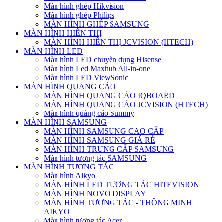
Màn hình ghép Hikvision
Màn hình ghép Philips
MÀN HÌNH GHÉP SAMSUNG
MÀN HÌNH HIỂN THỊ
MÀN HÌNH HIỂN THỊ JCVISION (HTECH)
MÀN HÌNH LED
Màn hình LED chuyên dụng Hisense
Màn hình Led Maxhub All-in-one
Màn hình LED ViewSonic
MÀN HÌNH QUẢNG CÁO
MÀN HÌNH QUẢNG CÁO IQBOARD
MÀN HÌNH QUẢNG CÁO JCVISION (HTECH)
Màn hình quảng cáo Summy
MÀN HÌNH SAMSUNG
MÀN HÌNH SAMSUNG CAO CẤP
MÀN HÌNH SAMSUNG GIÁ RẺ
MÀN HÌNH TRUNG CẤP SAMSUNG
Màn hình tương tác SAMSUNG
MÀN HÌNH TƯƠNG TÁC
Màn hình Aikyo
MÀN HÌNH LED TƯƠNG TÁC HITEVISION
MÀN HÌNH NOVO DISPLAY
MÀN HÌNH TƯƠNG TÁC - THÔNG MINH
AIKYO
Màn hình tương tác Acer