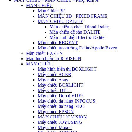
MÁY CHIẾU - MÀN CHIẾU - PHỤ KIỆN
MÀN CHIẾU
Màn Chiếu 3D
MÀN CHIẾU 3D - FIXED FRAME
MÀN CHIẾU DALITE
Màn chiếu 3 chân Tripod Dalite
Màn chiếu để sàn DALITE
Màn hình điện Electric Dalite
Màn chiếu REGENT
Màn chiếu treo tường Dalite/Apollo/Exzen
Màn chiếu EXZEN
Màn hình hiển thị JCVISION
MÁY CHIẾU
Màn hình hiển thị BOXLIGHT
Máy chiếu ACER
Máy chiếu Asus
Máy chiếu BOXLIGHT
Máy Chiếu DELL
Máy chiếu Dubai VUE2
Máy chiếu đa năng INFOCUS
Máy chiếu đa năng NEC
Máy chiếu EPSON
MÁY CHIẾU JCVISION
Máy chiếu JOYUSING
Máy chiếu Maxell