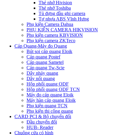
Thẻ nhớ Hivision
Thẻ nhớ Toshiba
Tủ đựng đầu ghi camera
Tự nhựa ABS Vĩnh Hưng
Phụ kiện Camera Dahua
PHỤ KIỆN CAMERA HIKVISION
Phụ kiện camera KBVISION
Phụ kiện camera ZKTeco
Cáp Quang-Máy đo Quang
Bút soi cáp quang Eloik
Cáp quang Postef
Cáp quang Sametel
Cáp quang Tw-Scie
Dây nhảy quang
Dây nối quang
Hộp phối quang ODF
Hộp phối quang ODF TCN
Máy đo cáp quang Eloik
Máy hàn cáp quang Eloik
Phụ kiện quang TCN
Phụ kiện thi công quang
CARD PCI & Bộ chuyển đổi
Đầu chuyển đổi
HUB- Reader
Chuông cửa có hình