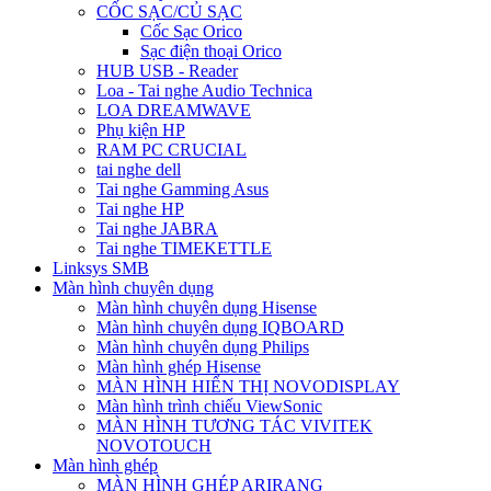
CỐC SẠC/CỦ SẠC
Cốc Sạc Orico
Sạc điện thoại Orico
HUB USB - Reader
Loa - Tai nghe Audio Technica
LOA DREAMWAVE
Phụ kiện HP
RAM PC CRUCIAL
tai nghe dell
Tai nghe Gamming Asus
Tai nghe HP
Tai nghe JABRA
Tai nghe TIMEKETTLE
Linksys SMB
Màn hình chuyên dụng
Màn hình chuyên dụng Hisense
Màn hình chuyên dụng IQBOARD
Màn hình chuyên dụng Philips
Màn hình ghép Hisense
MÀN HÌNH HIỂN THỊ NOVODISPLAY
Màn hình trình chiếu ViewSonic
MÀN HÌNH TƯƠNG TÁC VIVITEK
NOVOTOUCH
Màn hình ghép
MÀN HÌNH GHÉP ARIRANG