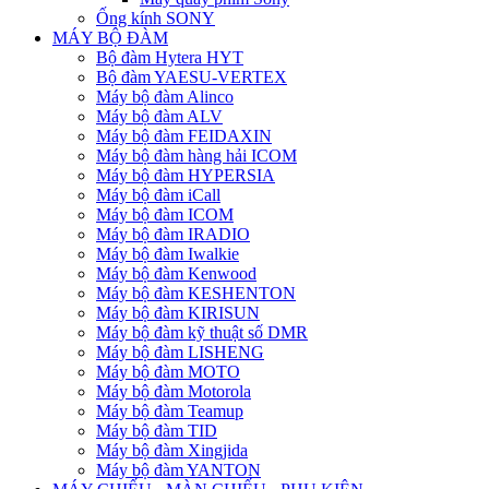
Ống kính SONY
MÁY BỘ ĐÀM
Bộ đàm Hytera HYT
Bộ đàm YAESU-VERTEX
Máy bộ đàm Alinco
Máy bộ đàm ALV
Máy bộ đàm FEIDAXIN
Máy bộ đàm hàng hải ICOM
Máy bộ đàm HYPERSIA
Máy bộ đàm iCall
Máy bộ đàm ICOM
Máy bộ đàm IRADIO
Máy bộ đàm Iwalkie
Máy bộ đàm Kenwood
Máy bộ đàm KESHENTON
Máy bộ đàm KIRISUN
Máy bộ đàm kỹ thuật số DMR
Máy bộ đàm LISHENG
Máy bộ đàm MOTO
Máy bộ đàm Motorola
Máy bộ đàm Teamup
Máy bộ đàm TID
Máy bộ đàm Xingjida
Máy bộ đàm YANTON