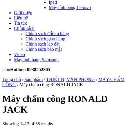
Ipad
Máy tính bảng Lenovo
Giới thiệu
Liên hệ
Tin tức
Chính sách
Chính sách đổi trả hàng
Chính sách giao hàng
Chính sách lắp đặt
Chính sách bảo mật
Video
Máy tính bảng Samsung
icon
Hotline: 0938552865
Trang chủ
/
Sản phẩm
/
THIẾT BỊ VĂN PHÒNG
/
MÁY CHẤM
CÔNG
/ Máy chấm công RONALD JACK
Máy chấm công RONALD
JACK
Showing 1–12 of 55 results