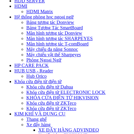
HDD SERVER
HDMI
HDMI Matrix
Hệ thống phòng học ngoại ngữ
Bảng tương tác Donview
Bảng Tương Tác SmartBoard
Màn hình tương tác Donview
Màn hình tương tác SHARPEYES
Màn hình tương tác T-comBoard
Máy chiếu đa năng Sonnoc
Máy chiếu vật thể Sharpeyes
Phòng Ngoại Ngữ
HP CARE PACK
HUB USB - Reader
Hub Orico
Khóa cửa điện từ điện tử
Khóa cửa điện tử Dahua
Khóa cửa điện từ ELECTRONIC LOCK
KHÓA CỬA ĐIỆN TỪ HIKVISION
Khóa cửa điện từ ZKTeco
Khóa cửa điện tử ZKTeco
KIM KHÍ VÀ DỤNG CỤ
Thang ghế
Xe đẩy hàng
XE ĐẨY HÀNG ADVINDEQ