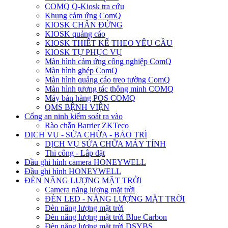
COMQ Q-Kiosk tra cứu
Khung cảm ứng ComQ
KIOSK CHÂN ĐỨNG
KIOSK quảng cáo
KIOSK THIẾT KẾ THEO YÊU CẦU
KIOSK TỰ PHỤC VỤ
Màn hình cảm ứng công nghiệp ComQ
Màn hình ghép ComQ
Màn hình quảng cáo treo tường ComQ
Màn hình tương tác thông minh COMQ
Máy bán hàng POS COMQ
QMS BỆNH VIỆN
Cổng an ninh kiểm soát ra vào
Rào chắn Barrier ZKTeco
DỊCH VỤ - SỬA CHỮA - BẢO TRÌ
DỊCH VỤ SỬA CHỮA MÁY TÍNH
Thi công - Lắp đặt
Đầu ghi hình camera HONEYWELL
Đầu ghi hình HONEYWELL
ĐÈN NĂNG LƯỢNG MẶT TRỜI
Camera năng lượng mặt trời
ĐÈN LED - NĂNG LƯỢNG MẶT TRỜI
Đèn năng lượng mặt trời
Đèn năng lượng mặt trời Blue Carbon
Đèn năng lượng mặt trời DSYBS