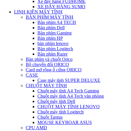
Xe đẩy hàng FUIJHOME
XE ĐẨY HÀNG SUMO
LINH KIỆN MÁY TÍNH
BÀN PHÍM MÁY TÍNH
Bàn phím A4 TECH
Bàn phím Dell
Bàn phím Gaming
Bàn phím HP
bàn phím lenovo
Bàn phím Logitech
Bàn phím Razer
Bàn phím và chuột Orico
Bộ chuyển đổi ORICO
Card mở rộng ổ cứng ORICO
CASE
Case máy tính SUPER DELUXE
CHUỘT MÁY TÍNH
Chuột máy tính A4 Tech Gaming
Chuột máy tính A4 Tech văn phòng
Chuột máy tính Dell
CHUỘT MÁY TÍNH LENOVO
Chuột máy tính Logitech
Chuột Targus
MOUSE KEYBOAR ASUS
CPU AMD