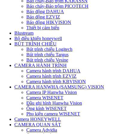
Báo cháy-Báo trộm KARASSN
Báo cháy-Báo trộm PICOTECH
Báo động DAHUA
Báo động EZVIZ
Báo động HIKVISION
Thiết bị cảm biến
Blustream
Bộ điều khiển honeywell
BÚT TRÌNH CHIẾU
Bút trình chiếu Logitech
Bút trình chiếu Targus
Bút trình chiếu Vesine
CAMERA HÀNH TRÌNH
Camera hành trình DAHUA
Camera hành trình EZVIZ
Camera hành trình KBVISION
CAMERA HANWHA (SAMSUNG) VISION
Camera IP Hanwha Vision
Camera WISENET
Đầu ghi hình Hanwha Vision
Ống kính WISENET
Phụ kiện camera WISENET
Camera HONEYWELL
CAMERA QUAN SÁT
Camera Advidia