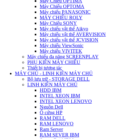
Máy Chiếu OPTIMA
Máy Chiếu OPTOMA
Máy chiếu PANASONIC
MÁY CHIẾU ROLY
Máy Chiếu SONY
Máy chiếu vật thể Aikyo
Máy chiếu vật thể AVERVISION
Máy chiếu vật thể JCVISION
Máy chiếu ViewSonic
Máy chiếu VIVITEK
Máy chiếu đa năng SCREENPLAY
PHỤ KIỆN MÁY CHIẾU
Thiết bị tương tác
MÁY CHỦ - LINH KIỆN MÁY CHỦ
Bộ lưu trữ - STORAGE DELL
LINH KIỆN MÁY CHỦ
HDD IBM
INTEL XEON IBM
INTEL XEON LENOVO
Nguồn Dell
Ổ cứng HP
RAM DELL
RAM LENOVO
Ram Server
RAM SEVER IBM