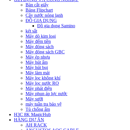
Bàn cắt giấy
Bảng Flipchart
Cây nước nóng lạnh
ĐỒ GIA DỤNG
Đồ gia dụng Samino
két sắt
Máy dò kim loại
Máy đếm tiền
Máy đóng sách
Máy đóng sách GBC
Máy ép nhựa
Máy hút ẩm
Máy hút bụi
Máy làm mát
Máy lọc không khí
Máy lọc nước RO
Máy phát điện
Máy phun áp lực nước
Máy sưởi
máy tuần tra bảo vệ
Tủ chống ẩm
H3C 8K MagicHub
HÀNG DỰ ÁN
AH RACK