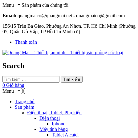
Menu
≡
Sản phẩm của chúng tôi
Email:
quangmaico@quangmai.net - quangmaico@gmail.com
156/15 Trần Bá Giao, Phường An Nhơn, TP. Hồ Chí Minh (Phường
05, Quận Gò Vấp, TP.Hồ Chí Minh cũ)
Thanh toán
Search
Tìm kiếm
0
Giỏ hàng
Menu
≡
╳
Trang chủ
Sản phẩm
Điện thoại, Tablet, Phụ kiện
Điện thoại
Iphone
Máy tính bảng
Tablet Alcatel