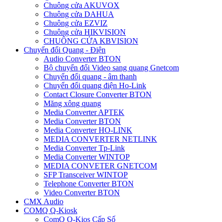
Chuông cửa AKUVOX
Chuông cửa DAHUA
Chuông cửa EZVIZ
Chuông cửa HIKVISION
CHUÔNG CỬA KBVISION
Chuyển đổi Quang - Điện
Audio Converter BTON
Bộ chuyển đổi Video sang quang Gnetcom
Chuyển đổi quang - âm thanh
Chuyển đổi quang điện Ho-Link
Contact Closure Converter BTON
Măng xông quang
Media Converter APTEK
Media Converter BTON
Media Converter HO-LINK
MEDIA CONVERTER NETLINK
Media Converter Tp-Link
Media Converter WINTOP
MEDIA CONVETER GNETCOM
SFP Transceiver WINTOP
Telephone Converter BTON
Video Converter BTON
CMX Audio
COMQ Q-Kiosk
ComQ Q-Kios Cấp Số