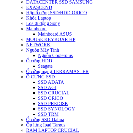
DATACENTER SSD SAMSUNG
EXASCEND
Hộp ổ cứng SSD/HDD ORICO
Khóa Laptop
Loa di động Sony
Mainboard
Mainboard ASUS
MOUSE KEYBOAR HP
NETWORK
Nguồn Máy Tính
Nguồn Coolerplus
Ổ cứng HDD
Seagate
Ổ cứng mạng TERRAMASTER
Ổ CỨNG SSD
SSD ADATA
SSD AGI
SSD CRUCIAL
SSD ORICO
SSD PREDISK
SSD SYNOLOGY
SSD TRM
Ổ cứng SSD Dahua
Ốp lưng Ipad Targus
RAM LAPTOP CRUCIAL