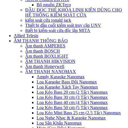
Bộ nguồn ZKTeco
ĐẦU ĐỌC THẺ KHÓA LINH KIỆN DÙNG CHO
HỆ THỐNG KIỂM SOÁT CỬA
kiếm soát cửa ronald jack
Thiết bị đầu cuối kiểm soát truy cập UNV
thiết bị kiểm soát cửa độc lập MITA
Allied Telesis
ÂM THANH THÔNG BÁO
Âm thanh AMPERES
Âm thanh BOSCH
Âm thanh BOXLIGHT
ÂM THANH HIKVISION
Âm thanh Honeywell
ÂM THANH NANOMAX
Amply Karaoke Nanomax
Loa Karaoke Bass Đôi Nanomax
Loa Karaoke Xách Tay Nanomax
Loa Kéo Bass 20 cm (2 Tấc) Nanomax
Loa Kéo Bass 30 cm (3 Tấc) Nanomax
Loa Kéo Bass 40 cm (4 Tấc) Nanomax
Loa Kéo Bass 50 cm (5 Tấc) Nanomax
Loa Kéo Mini Bass 25 cm (2.5 Tấc) Nanomax
Loa Nghe Nhạc & Karaoke Nanomax
Loa Sân Khấu Nanomax