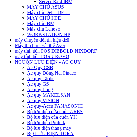
Server Raid IBM
MÁY CHỦ ASUS
Máy chủ Dell - DELL
MÁY CHỦ HPE
Máy chủ IBM
Máy chủ Lenovo
WORKSTATION HP
máy chuyển đổi tín hiệu dell
Máy thu hình vật thể Aver
máy tính tiền POS DIEBOLD NIXDORF
máy tính tiền POS UROVO
NGUỒN LƯU ĐIỆN - ẮC QUY
Ắc Quy CSB
Ắc quy Đồng Nai Pinaco
Ắc quy Globe
Ắc quy GS
Ắc quy Long
Ắc quy MAKELSAN
Ắc quy VISION
Ắc quy-Accu PANASONIC
Bộ lưu điện cửa cuốn ARES
Bộ lưu điện cửa cuốn YH
Bộ lưu điện Prolink
Bộ lưu điện thang máy
BỘ LƯU ĐIỆN TORA