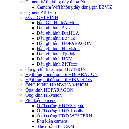
Camera Wifi không dây dùng Pin
Camera Wifi không dây dùng pin EZVIZ
Camera ZKTeco
ĐẦU GHI HÌNH
Đầu Ghi Hình Advidia
Đầu ghi hình Axis
Đầu ghi hình DAHUA
Đầu ghi hình EZVIZ
Đầu ghi hình HDPARAGON
Đầu ghi hình Hikvision
Đầu ghi hình Tp-link
Đầu ghi hình UNV
Đầu ghi hình ZKTeco
đầu ghi hình camera KBVISION
Hệ thống bãi đỗ xe hơi HDPARAGON
Hệ thống bãi đỗ xe hơi HIKVISION
ỐNG KÍNH HANWHA VISION
Ống kính HDPARAGON
Ống kính Hikvision
Phụ kiện camera
Ổ đĩa cứng HDD Seagate
Ổ đĩa cứng HDD Toshiba
Ổ đĩa cứng HDD WESTERN
Phụ kiện camera
Thẻ nhớ EBITCAM