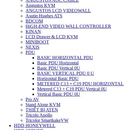
ANGUSTOS AOC CABLE
Angustos KVM
ANGUSTOS LCD VIDEOWALL
Asutin Hughes ATS
BDCOM
HiGH-END VIDEO WALL CONTROLLER
KINAN
LCD Drawer & LCD KVM
MINIBOOT
NEXIS
PDU
BASIC HORIZONTAL PDU
Basic PDU Horizontal
Basic PDU Vertical 0U
BASIC VERTICAL PDU 0 U
Horizontal Basic PDU
METERED C13 + C19 PDU HORIZONTAL
Metered C13 + C19 PDU Vertical 0U
Vertical Basic PDU 0U
Pro AV
Stand Alone KVM
THIẾT BỊ ATEN
Tricolo Apollo
Tricolor SmartkakeVW
HDD HONEYWELL