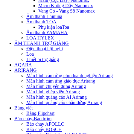
Main (Cục Đẩy) Nanomax
Micro Không Dây Nanomax
Vang Cơ - Vang Số Nanomax
Âm thanh Thinuna
Âm thanh TOA
Phụ kiện loaToa
Âm thanh YAMAHA
LOA HYLEX
ÂM THANH TRỢ GIẢNG
Điện thoại hội nghị
Loa
Thiết bị trợ giảng
AQARA
ARIRANG
Màn hình cảm ứng cho doanh nghiệp Arirang
Màn hình cảm ứng giáo dục Arirang
Màn hình chuyên dụng Arirang
Màn hình ghép viền Arirang
Màn hình quảng cáo AI Arirang
Màn hình quảng cáo chân đứng Arirang
Bảng viết
Bảng Flipchart
Báo cháy-Báo trộm
Báo cháy APOLLO
Báo cháy BOSCH