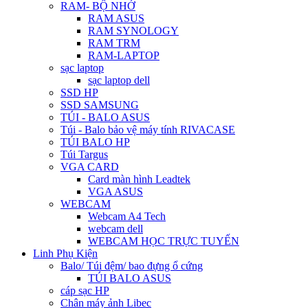
RAM- BỘ NHỚ
RAM ASUS
RAM SYNOLOGY
RAM TRM
RAM-LAPTOP
sạc laptop
sạc laptop dell
SSD HP
SSD SAMSUNG
TÚI - BALO ASUS
Túi - Balo bảo vệ máy tính RIVACASE
TÚI BALO HP
Túi Targus
VGA CARD
Card màn hình Leadtek
VGA ASUS
WEBCAM
Webcam A4 Tech
webcam dell
WEBCAM HỌC TRỰC TUYẾN
Linh Phụ Kiện
Balo/ Túi đệm/ bao đựng ổ cứng
TÚI BALO ASUS
cáp sạc HP
Chân máy ảnh Libec