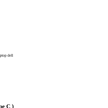
ptop dell
pe C )