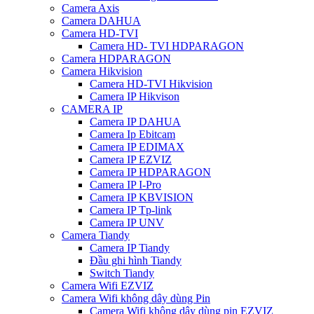
Camera Axis
Camera DAHUA
Camera HD-TVI
Camera HD- TVI HDPARAGON
Camera HDPARAGON
Camera Hikvision
Camera HD-TVI Hikvision
Camera IP Hikvison
CAMERA IP
Camera IP DAHUA
Camera Ip Ebitcam
Camera IP EDIMAX
Camera IP EZVIZ
Camera IP HDPARAGON
Camera IP I-Pro
Camera IP KBVISION
Camera IP Tp-link
Camera IP UNV
Camera Tiandy
Camera IP Tiandy
Đầu ghi hình Tiandy
Switch Tiandy
Camera Wifi EZVIZ
Camera Wifi không dây dùng Pin
Camera Wifi không dây dùng pin EZVIZ