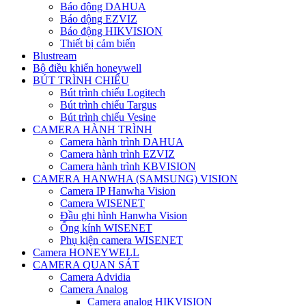
Báo động DAHUA
Báo động EZVIZ
Báo động HIKVISION
Thiết bị cảm biến
Blustream
Bộ điều khiển honeywell
BÚT TRÌNH CHIẾU
Bút trình chiếu Logitech
Bút trình chiếu Targus
Bút trình chiếu Vesine
CAMERA HÀNH TRÌNH
Camera hành trình DAHUA
Camera hành trình EZVIZ
Camera hành trình KBVISION
CAMERA HANWHA (SAMSUNG) VISION
Camera IP Hanwha Vision
Camera WISENET
Đầu ghi hình Hanwha Vision
Ống kính WISENET
Phụ kiện camera WISENET
Camera HONEYWELL
CAMERA QUAN SÁT
Camera Advidia
Camera Analog
Camera analog HIKVISION