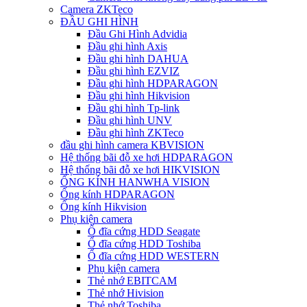
Camera ZKTeco
ĐẦU GHI HÌNH
Đầu Ghi Hình Advidia
Đầu ghi hình Axis
Đầu ghi hình DAHUA
Đầu ghi hình EZVIZ
Đầu ghi hình HDPARAGON
Đầu ghi hình Hikvision
Đầu ghi hình Tp-link
Đầu ghi hình UNV
Đầu ghi hình ZKTeco
đầu ghi hình camera KBVISION
Hệ thống bãi đỗ xe hơi HDPARAGON
Hệ thống bãi đỗ xe hơi HIKVISION
ỐNG KÍNH HANWHA VISION
Ống kính HDPARAGON
Ống kính Hikvision
Phụ kiện camera
Ổ đĩa cứng HDD Seagate
Ổ đĩa cứng HDD Toshiba
Ổ đĩa cứng HDD WESTERN
Phụ kiện camera
Thẻ nhớ EBITCAM
Thẻ nhớ Hivision
Thẻ nhớ Toshiba