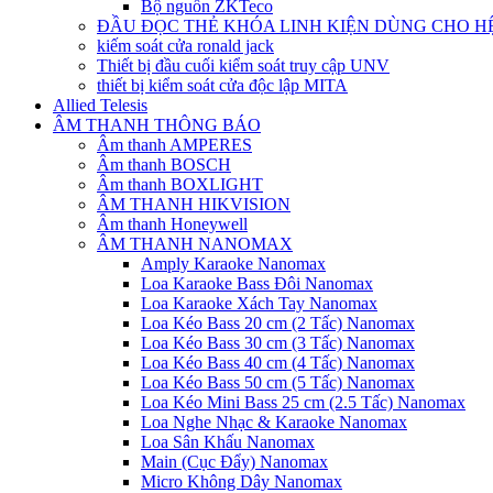
Bộ nguồn ZKTeco
ĐẦU ĐỌC THẺ KHÓA LINH KIỆN DÙNG CHO H
kiếm soát cửa ronald jack
Thiết bị đầu cuối kiểm soát truy cập UNV
thiết bị kiểm soát cửa độc lập MITA
Allied Telesis
ÂM THANH THÔNG BÁO
Âm thanh AMPERES
Âm thanh BOSCH
Âm thanh BOXLIGHT
ÂM THANH HIKVISION
Âm thanh Honeywell
ÂM THANH NANOMAX
Amply Karaoke Nanomax
Loa Karaoke Bass Đôi Nanomax
Loa Karaoke Xách Tay Nanomax
Loa Kéo Bass 20 cm (2 Tấc) Nanomax
Loa Kéo Bass 30 cm (3 Tấc) Nanomax
Loa Kéo Bass 40 cm (4 Tấc) Nanomax
Loa Kéo Bass 50 cm (5 Tấc) Nanomax
Loa Kéo Mini Bass 25 cm (2.5 Tấc) Nanomax
Loa Nghe Nhạc & Karaoke Nanomax
Loa Sân Khấu Nanomax
Main (Cục Đẩy) Nanomax
Micro Không Dây Nanomax