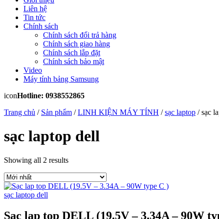
Liên hệ
Tin tức
Chính sách
Chính sách đổi trả hàng
Chính sách giao hàng
Chính sách lắp đặt
Chính sách bảo mật
Video
Máy tính bảng Samsung
icon
Hotline: 0938552865
Trang chủ
/
Sản phẩm
/
LINH KIỆN MÁY TÍNH
/
sạc laptop
/ sạc la
sạc laptop dell
Showing all 2 results
sạc laptop dell
Sạc lap top DELL (19.5V – 3.34A – 90W ty