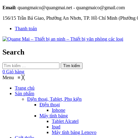
Email:
quangmaico@quangmai.net - quangmaico@gmail.com
156/15 Trần Bá Giao, Phường An Nhơn, TP. Hồ Chí Minh (Phường 
Thanh toán
Search
Tìm kiếm
0
Giỏ hàng
Menu
≡
╳
Trang chủ
Sản phẩm
Điện thoại, Tablet, Phụ kiện
Điện thoại
Iphone
Máy tính bảng
Tablet Alcatel
Ipad
Máy tính bảng Lenovo
Giới thiệu