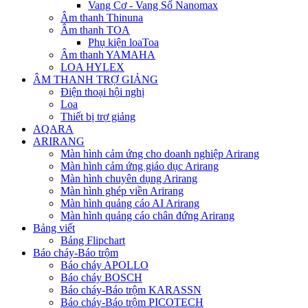
Vang Cơ - Vang Số Nanomax
Âm thanh Thinuna
Âm thanh TOA
Phụ kiện loaToa
Âm thanh YAMAHA
LOA HYLEX
ÂM THANH TRỢ GIẢNG
Điện thoại hội nghị
Loa
Thiết bị trợ giảng
AQARA
ARIRANG
Màn hình cảm ứng cho doanh nghiệp Arirang
Màn hình cảm ứng giáo dục Arirang
Màn hình chuyên dụng Arirang
Màn hình ghép viền Arirang
Màn hình quảng cáo AI Arirang
Màn hình quảng cáo chân đứng Arirang
Bảng viết
Bảng Flipchart
Báo cháy-Báo trộm
Báo cháy APOLLO
Báo cháy BOSCH
Báo cháy-Báo trộm KARASSN
Báo cháy-Báo trộm PICOTECH