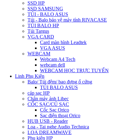
SSD HP
SSD SAMSUNG
TÚI - BALO ASUS
Túi - Balo bảo vệ máy tính RIVACASE
TÚI BALO HP
Túi Targus
VGA CARD
Card màn hình Leadtek
VGA ASUS
WEBCAM
Webcam A4 Tech
webcam dell
WEBCAM HỌC TRỰC TUYẾN
Linh Phụ Kiện
Balo/ Túi đệm/ bao đựng ổ cứng
TÚI BALO ASUS
cáp sạc HP
Chân máy ảnh Libec
CỐC SẠC/CỦ SẠC
Cốc Sạc Orico
Sạc điện thoại Orico
HUB USB - Reader
Loa - Tai nghe Audio Technica
LOA DREAMWAVE
Phụ kiện HP