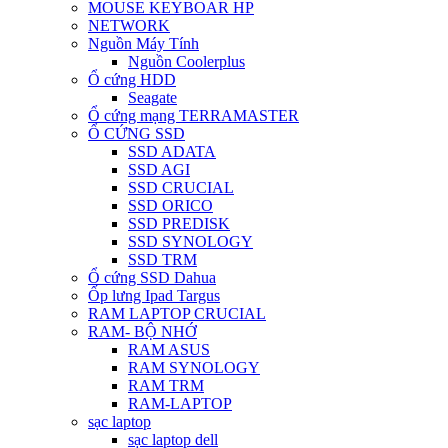
MOUSE KEYBOAR HP
NETWORK
Nguồn Máy Tính
Nguồn Coolerplus
Ổ cứng HDD
Seagate
Ổ cứng mạng TERRAMASTER
Ổ CỨNG SSD
SSD ADATA
SSD AGI
SSD CRUCIAL
SSD ORICO
SSD PREDISK
SSD SYNOLOGY
SSD TRM
Ổ cứng SSD Dahua
Ốp lưng Ipad Targus
RAM LAPTOP CRUCIAL
RAM- BỘ NHỚ
RAM ASUS
RAM SYNOLOGY
RAM TRM
RAM-LAPTOP
sạc laptop
sạc laptop dell