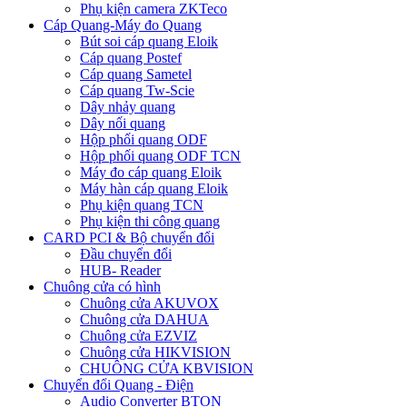
Phụ kiện camera ZKTeco
Cáp Quang-Máy đo Quang
Bút soi cáp quang Eloik
Cáp quang Postef
Cáp quang Sametel
Cáp quang Tw-Scie
Dây nhảy quang
Dây nối quang
Hộp phối quang ODF
Hộp phối quang ODF TCN
Máy đo cáp quang Eloik
Máy hàn cáp quang Eloik
Phụ kiện quang TCN
Phụ kiện thi công quang
CARD PCI & Bộ chuyển đổi
Đầu chuyển đổi
HUB- Reader
Chuông cửa có hình
Chuông cửa AKUVOX
Chuông cửa DAHUA
Chuông cửa EZVIZ
Chuông cửa HIKVISION
CHUÔNG CỬA KBVISION
Chuyển đổi Quang - Điện
Audio Converter BTON