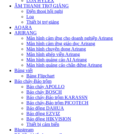
LOA HYLEX
ÂM THANH TRỢ GIẢNG
Điện thoại hội nghị
Loa
Thiết bị trợ giảng
AQARA
ARIRANG
Màn hình cảm ứng cho doanh nghiệp Arirang
Màn hình cảm ứng giáo dục Arirang
Màn hình chuyên dụng Arirang
Màn hình ghép viền Arirang
Màn hình quảng cáo AI Arirang
Màn hình quảng cáo chân đứng Arirang
Bảng viết
Bảng Flipchart
Báo cháy-Báo trộm
Báo cháy APOLLO
Báo cháy BOSCH
Báo cháy-Báo trộm KARASSN
Báo cháy-Báo trộm PICOTECH
Báo động DAHUA
Báo động EZVIZ
Báo động HIKVISION
Thiết bị cảm biến
Blustream