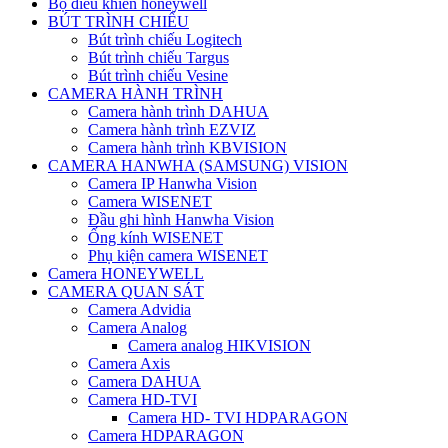
Bộ điều khiển honeywell
BÚT TRÌNH CHIẾU
Bút trình chiếu Logitech
Bút trình chiếu Targus
Bút trình chiếu Vesine
CAMERA HÀNH TRÌNH
Camera hành trình DAHUA
Camera hành trình EZVIZ
Camera hành trình KBVISION
CAMERA HANWHA (SAMSUNG) VISION
Camera IP Hanwha Vision
Camera WISENET
Đầu ghi hình Hanwha Vision
Ống kính WISENET
Phụ kiện camera WISENET
Camera HONEYWELL
CAMERA QUAN SÁT
Camera Advidia
Camera Analog
Camera analog HIKVISION
Camera Axis
Camera DAHUA
Camera HD-TVI
Camera HD- TVI HDPARAGON
Camera HDPARAGON