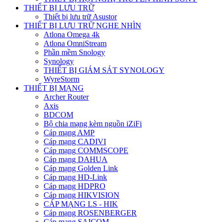
THIẾT BỊ LƯU TRỮ
Thiết bị lưu trữ Asustor
THIẾT BỊ LƯU TRỮ NGHE NHÌN
Atlona Omega 4k
Atlona OmniStream
Phần mềm Snology
Synology
THIẾT BỊ GIÁM SÁT SYNOLOGY
WyreStorm
THIẾT BỊ MẠNG
Archer Router
Axis
BDCOM
Bộ chia mạng kèm nguồn iZiFi
Cáp mạng AMP
Cáp mạng CADIVI
Cáp mạng COMMSCOPE
Cáp mạng DAHUA
Cáp mạng Golden Link
Cáp mạng HD-Link
Cáp mạng HDPRO
Cáp mạng HIKVISION
CÁP MẠNG LS - HIK
Cáp mạng ROSENBERGER
Cáp mạng SAICOM