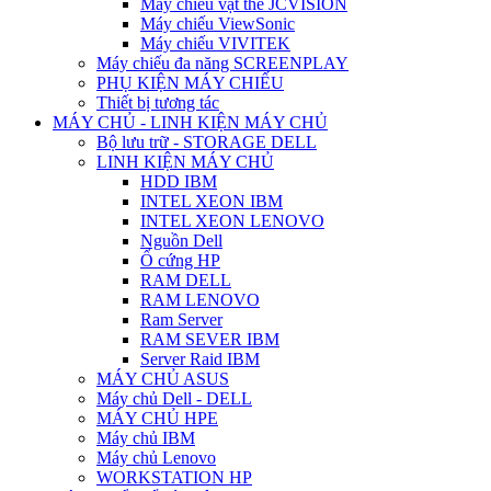
Máy chiếu vật thể JCVISION
Máy chiếu ViewSonic
Máy chiếu VIVITEK
Máy chiếu đa năng SCREENPLAY
PHỤ KIỆN MÁY CHIẾU
Thiết bị tương tác
MÁY CHỦ - LINH KIỆN MÁY CHỦ
Bộ lưu trữ - STORAGE DELL
LINH KIỆN MÁY CHỦ
HDD IBM
INTEL XEON IBM
INTEL XEON LENOVO
Nguồn Dell
Ổ cứng HP
RAM DELL
RAM LENOVO
Ram Server
RAM SEVER IBM
Server Raid IBM
MÁY CHỦ ASUS
Máy chủ Dell - DELL
MÁY CHỦ HPE
Máy chủ IBM
Máy chủ Lenovo
WORKSTATION HP