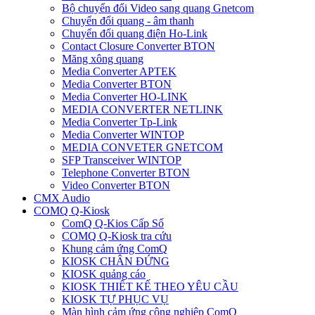
Bộ chuyển đổi Video sang quang Gnetcom
Chuyển đổi quang - âm thanh
Chuyển đổi quang điện Ho-Link
Contact Closure Converter BTON
Măng xông quang
Media Converter APTEK
Media Converter BTON
Media Converter HO-LINK
MEDIA CONVERTER NETLINK
Media Converter Tp-Link
Media Converter WINTOP
MEDIA CONVETER GNETCOM
SFP Transceiver WINTOP
Telephone Converter BTON
Video Converter BTON
CMX Audio
COMQ Q-Kiosk
ComQ Q-Kios Cấp Số
COMQ Q-Kiosk tra cứu
Khung cảm ứng ComQ
KIOSK CHÂN ĐỨNG
KIOSK quảng cáo
KIOSK THIẾT KẾ THEO YÊU CẦU
KIOSK TỰ PHỤC VỤ
Màn hình cảm ứng công nghiệp ComQ