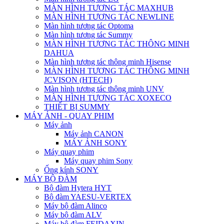
MÀN HÌNH TƯƠNG TÁC MAXHUB
MÀN HÌNH TƯƠNG TÁC NEWLINE
Màn hình tương tác Optoma
Màn hình tương tác Summy
MÀN HÌNH TƯƠNG TÁC THÔNG MINH
DAHUA
Màn hình tương tác thông minh Hisense
MÀN HÌNH TƯƠNG TÁC THÔNG MINH
JCVISON (HTECH)
Màn hình tương tác thông minh UNV
MÀN HÌNH TƯƠNG TÁC XOXECO
THIẾT BỊ SUMMY
MÁY ẢNH - QUAY PHIM
Máy ảnh
Máy ảnh CANON
MÁY ẢNH SONY
Máy quay phim
Máy quay phim Sony
Ống kính SONY
MÁY BỘ ĐÀM
Bộ đàm Hytera HYT
Bộ đàm YAESU-VERTEX
Máy bộ đàm Alinco
Máy bộ đàm ALV
Máy bộ đàm FEIDAXIN