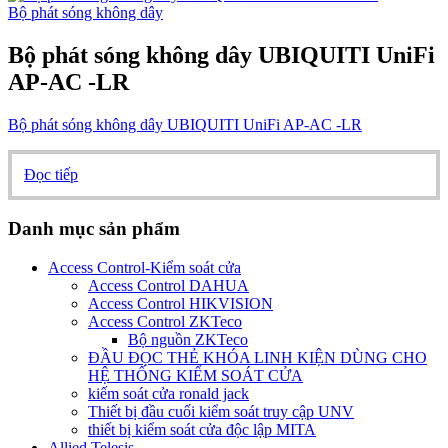
Bộ phát sóng không dây
Bộ phát sóng không dây UBIQUITI UniFi
AP-AC -LR
Bộ phát sóng không dây UBIQUITI UniFi AP-AC -LR
Đọc tiếp
Danh mục sản phẩm
Access Control-Kiểm soát cửa
Access Control DAHUA
Access Control HIKVISION
Access Control ZKTeco
Bộ nguồn ZKTeco
ĐẦU ĐỌC THẺ KHÓA LINH KIỆN DÙNG CHO
HỆ THỐNG KIỂM SOÁT CỬA
kiếm soát cửa ronald jack
Thiết bị đầu cuối kiểm soát truy cập UNV
thiết bị kiểm soát cửa độc lập MITA
Allied Telesis