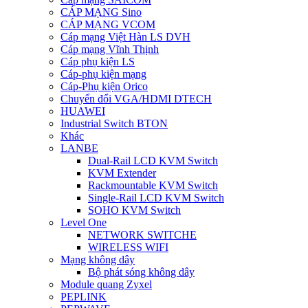
CÁP MẠNG Sino
CÁP MẠNG VCOM
Cáp mạng Việt Hàn LS DVH
Cáp mạng Vĩnh Thịnh
Cáp phụ kiện LS
Cáp-phụ kiện mạng
Cáp-Phụ kiện Orico
Chuyển đổi VGA/HDMI DTECH
HUAWEI
Industrial Switch BTON
Khác
LANBE
Dual-Rail LCD KVM Switch
KVM Extender
Rackmountable KVM Switch
Single-Rail LCD KVM Switch
SOHO KVM Switch
Level One
NETWORK SWITCHE
WIRELESS WIFI
Mạng không dây
Bộ phát sóng không dây
Module quang Zyxel
PEPLINK