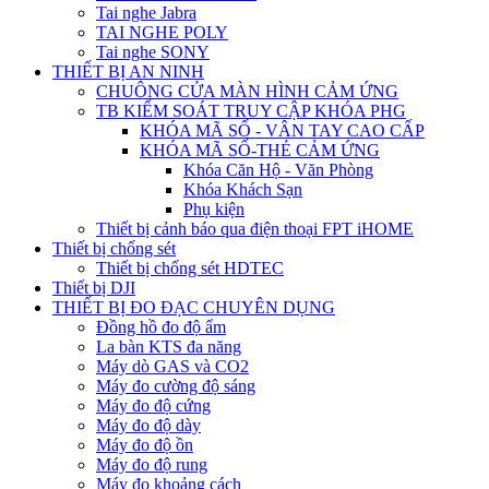
Tai nghe Jabra
TAI NGHE POLY
Tai nghe SONY
THIẾT BỊ AN NINH
CHUÔNG CỬA MÀN HÌNH CẢM ỨNG
TB KIỂM SOÁT TRUY CẬP KHÓA PHG
KHÓA MÃ SỐ - VÂN TAY CAO CẤP
KHÓA MÃ SỐ-THẺ CẢM ỨNG
Khóa Căn Hộ - Văn Phòng
Khóa Khách Sạn
Phụ kiện
Thiết bị cảnh báo qua điện thoại FPT iHOME
Thiết bị chống sét
Thiết bị chống sét HDTEC
Thiết bị DJI
THIẾT BỊ ĐO ĐẠC CHUYÊN DỤNG
Đồng hồ đo độ ẩm
La bàn KTS đa năng
Máy dò GAS và CO2
Máy đo cường độ sáng
Máy đo độ cứng
Máy đo độ dày
Máy đo độ ồn
Máy đo độ rung
Máy đo khoảng cách