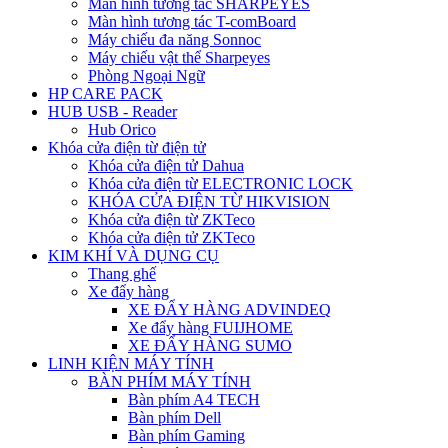
Màn hình tương tác SHARPEYES
Màn hình tương tác T-comBoard
Máy chiếu đa năng Sonnoc
Máy chiếu vật thể Sharpeyes
Phòng Ngoại Ngữ
HP CARE PACK
HUB USB - Reader
Hub Orico
Khóa cửa điện từ điện tử
Khóa cửa điện tử Dahua
Khóa cửa điện từ ELECTRONIC LOCK
KHÓA CỬA ĐIỆN TỪ HIKVISION
Khóa cửa điện từ ZKTeco
Khóa cửa điện tử ZKTeco
KIM KHÍ VÀ DỤNG CỤ
Thang ghế
Xe đẩy hàng
XE ĐẨY HÀNG ADVINDEQ
Xe đẩy hàng FUIJHOME
XE ĐẨY HÀNG SUMO
LINH KIỆN MÁY TÍNH
BÀN PHÍM MÁY TÍNH
Bàn phím A4 TECH
Bàn phím Dell
Bàn phím Gaming