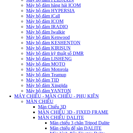
Máy bộ đàm hàng hải ICOM
Máy bộ đàm HYPERSIA
Máy bộ đàm iCall
Máy bộ đàm ICOM
Máy bộ đàm IRADIO
Máy bộ đàm Iwalkie
Máy bộ đàm Kenwood
Máy bộ đàm KESHENTON
Máy bộ đàm KIRISUN
Máy bộ đàm kỹ thuật số DMR
Máy bộ đàm LISHENG
Máy bộ đàm MOTO
Máy bộ đàm Motorola
Máy bộ đàm Teamup
Máy bộ đàm TID
Máy bộ đàm Xingjida
Máy bộ đàm YANTON
MÁY CHIẾU - MÀN CHIẾU - PHỤ KIỆN
MÀN CHIẾU
Màn Chiếu 3D
MÀN CHIẾU 3D - FIXED FRAME
MÀN CHIẾU DALITE
Màn chiếu 3 chân Tripod Dalite
Màn chiếu để sàn DALITE