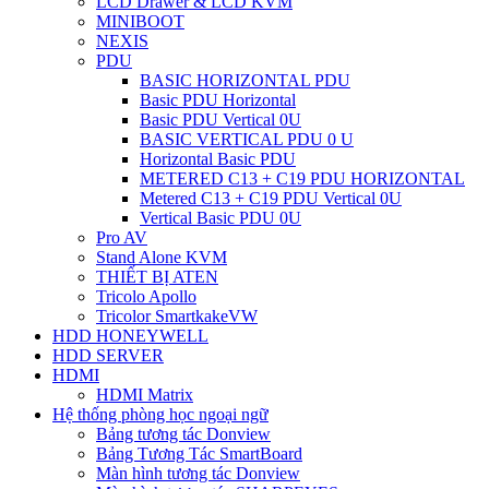
LCD Drawer & LCD KVM
MINIBOOT
NEXIS
PDU
BASIC HORIZONTAL PDU
Basic PDU Horizontal
Basic PDU Vertical 0U
BASIC VERTICAL PDU 0 U
Horizontal Basic PDU
METERED C13 + C19 PDU HORIZONTAL
Metered C13 + C19 PDU Vertical 0U
Vertical Basic PDU 0U
Pro AV
Stand Alone KVM
THIẾT BỊ ATEN
Tricolo Apollo
Tricolor SmartkakeVW
HDD HONEYWELL
HDD SERVER
HDMI
HDMI Matrix
Hệ thống phòng học ngoại ngữ
Bảng tương tác Donview
Bảng Tương Tác SmartBoard
Màn hình tương tác Donview