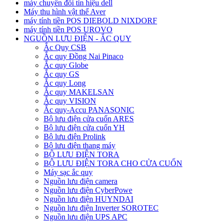
máy chuyển đổi tín hiệu dell
Máy thu hình vật thể Aver
máy tính tiền POS DIEBOLD NIXDORF
máy tính tiền POS UROVO
NGUỒN LƯU ĐIỆN - ẮC QUY
Ắc Quy CSB
Ắc quy Đồng Nai Pinaco
Ắc quy Globe
Ắc quy GS
Ắc quy Long
Ắc quy MAKELSAN
Ắc quy VISION
Ắc quy-Accu PANASONIC
Bộ lưu điện cửa cuốn ARES
Bộ lưu điện cửa cuốn YH
Bộ lưu điện Prolink
Bộ lưu điện thang máy
BỘ LƯU ĐIỆN TORA
BỘ LƯU ĐIỆN TORA CHO CỬA CUỐN
Máy sạc ắc quy
Nguồn lưu điện camera
Nguồn lưu điện CyberPowe
Nguồn lưu điện HUYNDAI
Nguồn lưu điện Inverter SOROTEC
Nguồn lưu điện UPS APC