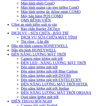
Màn hình ghép ComQ
Màn hình quảng cáo treo tường ComQ
Màn hình tương tác thông minh COMQ
Máy bán hàng POS COMQ
QMS BỆNH VIỆN
Cổng an ninh kiểm soát ra vào
Rào chắn Barrier ZKTeco
DỊCH VỤ - SỬA CHỮA - BẢO TRÌ
DỊCH VỤ SỬA CHỮA MÁY TÍNH
Thi công - Lắp đặt
Đầu ghi hình camera HONEYWELL
Đầu ghi hình HONEYWELL
ĐÈN NĂNG LƯỢNG MẶT TRỜI
Camera năng lượng mặt trời
ĐÈN LED - NĂNG LƯỢNG MẶT TRỜI
Đèn năng lượng mặt trời
Đèn năng lượng mặt trời Blue Carbon
Đèn năng lượng mặt trời DSYBS
Đèn năng lượng mặt trời ENTELECHY
ĐÈN NĂNG LƯỢNG MẶT TRỜI HITEK
Đèn năng lượng mặt trời Jindian
ĐÈN NĂNG LƯỢNG MẶT TRỜI ORIANA
Quạt năng lượng mặt trời
ĐIỆN THOẠI HỘI NGHỊ
Camera hội nghị Yealink