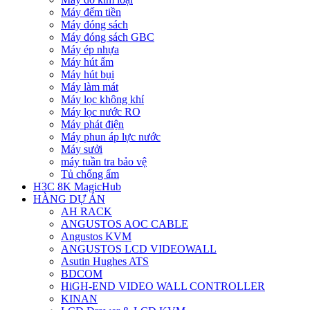
Máy đếm tiền
Máy đóng sách
Máy đóng sách GBC
Máy ép nhựa
Máy hút ẩm
Máy hút bụi
Máy làm mát
Máy lọc không khí
Máy lọc nước RO
Máy phát điện
Máy phun áp lực nước
Máy sưởi
máy tuần tra bảo vệ
Tủ chống ẩm
H3C 8K MagicHub
HÀNG DỰ ÁN
AH RACK
ANGUSTOS AOC CABLE
Angustos KVM
ANGUSTOS LCD VIDEOWALL
Asutin Hughes ATS
BDCOM
HiGH-END VIDEO WALL CONTROLLER
KINAN