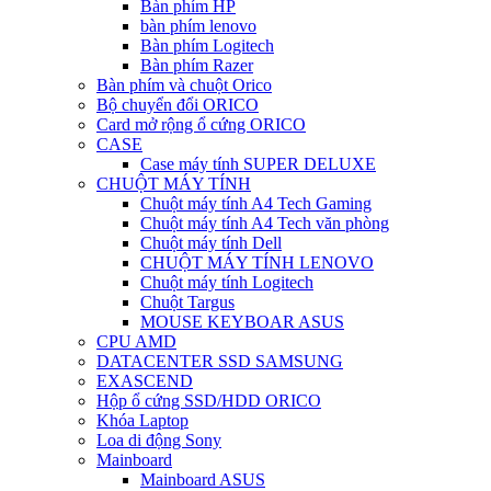
Bàn phím HP
bàn phím lenovo
Bàn phím Logitech
Bàn phím Razer
Bàn phím và chuột Orico
Bộ chuyển đổi ORICO
Card mở rộng ổ cứng ORICO
CASE
Case máy tính SUPER DELUXE
CHUỘT MÁY TÍNH
Chuột máy tính A4 Tech Gaming
Chuột máy tính A4 Tech văn phòng
Chuột máy tính Dell
CHUỘT MÁY TÍNH LENOVO
Chuột máy tính Logitech
Chuột Targus
MOUSE KEYBOAR ASUS
CPU AMD
DATACENTER SSD SAMSUNG
EXASCEND
Hộp ổ cứng SSD/HDD ORICO
Khóa Laptop
Loa di động Sony
Mainboard
Mainboard ASUS