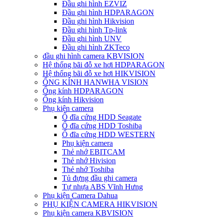
Đầu ghi hình EZVIZ
Đầu ghi hình HDPARAGON
Đầu ghi hình Hikvision
Đầu ghi hình Tp-link
Đầu ghi hình UNV
Đầu ghi hình ZKTeco
đầu ghi hình camera KBVISION
Hệ thống bãi đỗ xe hơi HDPARAGON
Hệ thống bãi đỗ xe hơi HIKVISION
ỐNG KÍNH HANWHA VISION
Ống kính HDPARAGON
Ống kính Hikvision
Phụ kiện camera
Ổ đĩa cứng HDD Seagate
Ổ đĩa cứng HDD Toshiba
Ổ đĩa cứng HDD WESTERN
Phụ kiện camera
Thẻ nhớ EBITCAM
Thẻ nhớ Hivision
Thẻ nhớ Toshiba
Tủ đựng đầu ghi camera
Tự nhựa ABS Vĩnh Hưng
Phụ kiện Camera Dahua
PHỤ KIỆN CAMERA HIKVISION
Phụ kiện camera KBVISION