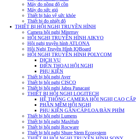
Máy đo nồng độ cồn
Máy đo sức gió
Thiết bị bảo vệ sức khỏe
Thiết bị đo nhiệt độ
THIẾT BỊ HỘI NGHỊ TRUYỀN HÌNH
Camera hội nghị Minrrray
HỘI NGHỊ TRUYỀN HÌNH AIKYO
Hội nghị truyền hình ATLONA
Hội Nghị Truyền Hình IQBoard
HỘI NGHỊ TRUYỀN HÌNH POLYCOM
DỊCH VỤ
ĐIỆN THOẠI HỘI NGHỊ
PHỤ KIỆN
Thiết bị hội nghị Aver
Thiết bị hội nghị CISCO
Thiết bị hội nghị Jabra Panacast
THIẾT BỊ HỘI NGHỊ LOGITECH
HỆ THỐNG CAMERA HỘI NGHỊ CAO CẤP
PHẦN MỀM HỘI NGHỊ
PHỤ KIỆN GẮN/CÁP/LOA/BÀN PHÍM
Thiết bị hội nghị Lumens
Thiết bị hội nghị MaxHub
Thiết bị hội nghị Rocware
Thiết bị hội nghị Shure Stem Ecosystem
THIẾT BỊ HỘI NGHỊ TRUYỀN HÌNH SONY