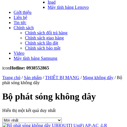
Ipad
Máy tính bảng Lenovo
Giới thiệu
Liên hệ
Tin tức
Chính sách
Chính sách đổi trả hàng
Chính sách giao hàng
Chính sách lắp đặt
Chính sách bảo mật
Video
Máy tính bảng Samsung
icon
Hotline: 0938552865
Trang chủ
/
Sản phẩm
/
THIẾT BỊ MẠNG
/
Mạng không dây
/ Bộ
phát sóng không dây
Bộ phát sóng không dây
Hiển thị một kết quả duy nhất