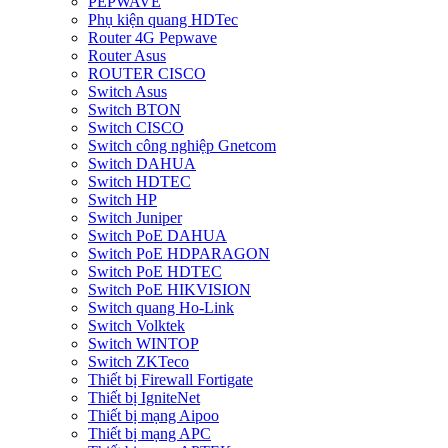
PEPWAVE
Phụ kiện quang HDTec
Router 4G Pepwave
Router Asus
ROUTER CISCO
Switch Asus
Switch BTON
Switch CISCO
Switch công nghiệp Gnetcom
Switch DAHUA
Switch HDTEC
Switch HP
Switch Juniper
Switch PoE DAHUA
Switch PoE HDPARAGON
Switch PoE HDTEC
Switch PoE HIKVISION
Switch quang Ho-Link
Switch Volktek
Switch WINTOP
Switch ZKTeco
Thiết bị Firewall Fortigate
Thiết bị IgniteNet
Thiết bị mạng Aipoo
Thiết bị mạng APC