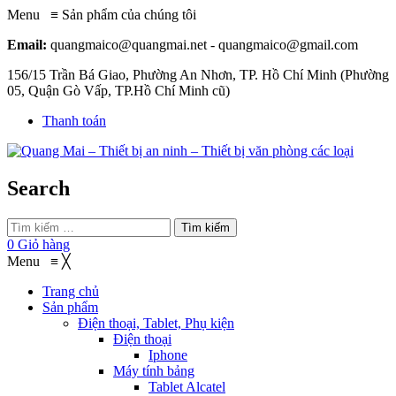
Menu
≡
Sản phẩm của chúng tôi
Email:
quangmaico@quangmai.net - quangmaico@gmail.com
156/15 Trần Bá Giao, Phường An Nhơn, TP. Hồ Chí Minh (Phường
05, Quận Gò Vấp, TP.Hồ Chí Minh cũ)
Thanh toán
Search
Tìm kiếm
0
Giỏ hàng
Menu
≡
╳
Trang chủ
Sản phẩm
Điện thoại, Tablet, Phụ kiện
Điện thoại
Iphone
Máy tính bảng
Tablet Alcatel