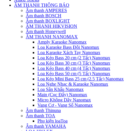
ÂM THANH THÔNG BÁO
Âm thanh AMPERES
Âm thanh BOSCH
Âm thanh BOXLIGHT
ÂM THANH HIKVISION
Âm thanh Honeywell
ÂM THANH NANOMAX
Amply Karaoke Nanomax
Loa Karaoke Bass Đôi Nanomax
Loa Karaoke Xách Tay Nanomax
Loa Kéo Bass 20 cm (2 Tấc) Nanomax
Loa Kéo Bass 30 cm (3 Tấc) Nanomax
Loa Kéo Bass 40 cm (4 Tấc) Nanomax
Loa Kéo Bass 50 cm (5 Tấc) Nanomax
Loa Kéo Mini Bass 25 cm (2.5 Tấc) Nanomax
Loa Nghe Nhạc & Karaoke Nanomax
Loa Sân Khấu Nanomax
Main (Cục Đẩy) Nanomax
Micro Không Dây Nanomax
Vang Cơ - Vang Số Nanomax
Âm thanh Thinuna
Âm thanh TOA
Phụ kiện loaToa
Âm thanh YAMAHA