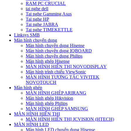
RAM PC CRUCIAL
tai nghe dell
Tai nghe Gamming Asus
Tai nghe HP
Tai nghe JABRA
Tai nghe TIMEKETTLE
Linksys SMB
Màn hình chuyên dụng
Màn hình chuyên dụng Hisense
Màn hình chuyên dụng IQBOARD
Màn hình chuyên dụng Philips
Màn hình ghép Hisense
MÀN HÌNH HIỂN THỊ NOVODISPLAY
Màn hình trình chiếu ViewSonic
MÀN HÌNH TƯƠNG TÁC VIVITEK
NOVOTOUCH
Màn hình ghép
MÀN HÌNH GHÉP ARIRANG
Màn hình ghép Hikvision
Màn hình ghép Philips
MÀN HÌNH GHÉP SAMSUNG
MÀN HÌNH HIỂN THỊ
MÀN HÌNH HIỂN THỊ JCVISION (HTECH)
MÀN HÌNH LED
Màn hình LED chuyên dụng Hisense