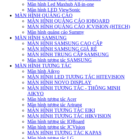
Màn hình Led Maxhub All-in-one
Màn hình LED ViewSonic
MÀN HÌNH QUẢNG CÁO
MÀN HÌNH QUẢNG CÁO IQBOARD
MÀN HÌNH QUẢNG CÁO JCVISION (HTECH)
Màn hình quảng cáo Summy
MÀN HÌNH SAMSUNG
MÀN HÌNH SAMSUNG CAO CẤP
MÀN HÌNH SAMSUNG GIÁ RẺ
MÀN HÌNH TRUNG CẤP SAMSUNG
Màn hình tương tác SAMSUNG
MÀN HÌNH TƯƠNG TÁC
Màn hình Aikyo
MÀN HÌNH LED TƯƠNG TÁC HITEVISION
MÀN HÌNH NOVO DISPLAY
MÀN HÌNH TƯƠNG TÁC - THÔNG MINH
AIKYO
Màn hình tương tác Acer
Màn hình tương tác Arirang
MÀN HÌNH TƯƠNG TÁC EIKI
MÀN HÌNH TƯƠNG TÁC HIKVISION
Màn hình tương tác IQBoard
Màn hình tương tác JCVision
MÀN HÌNH TƯƠNG TÁC KAPAS
Màn hình tương tác LG