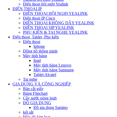
Điện thoại hội nghị Yealink
ĐIỆN THOẠI IP
ĐIỆN THOẠI HỘI NGHỊ YEALINK
Điện thoại IP Cisco
ĐIỆN THOẠI KHÔNG DÂY YEALINK
ĐIỆN THOẠI SIP YEALINK
PHỤ KIỆN & TAI NGHE YEALINK
Điện thoại, Tablet, Phụ kiện
Điện thoại
Iphone
Đồng hồ thông minh
Máy tính bảng
Ipad
Máy tính bảng Lenovo
Máy tính bảng Samsung
Tablet Alcatel
Tai nghe
GIA DỤNG VÀ CÔNG NGHIỆP
Bàn cắt giấy
Bảng Flipchart
Cây nước nóng lạnh
ĐỒ GIA DỤNG
Đồ gia dụng Samino
két sắt
Máy dò kim loại