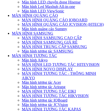
Màn hình LED chuyên dụng Hisense
Màn hình Led Maxhub All-in-one
Màn hình LED ViewSonic
MÀN HÌNH QUẢNG CÁO
MÀN HÌNH QUẢNG CÁO IQBOARD
MÀN HÌNH QUẢNG CÁO JCVISION (HTECH)
Màn hình quảng cáo Summy
MÀN HÌNH SAMSUNG
MÀN HÌNH SAMSUNG CAO CẤP
MÀN HÌNH SAMSUNG GIÁ RẺ
MÀN HÌNH TRUNG CẤP SAMSUNG
Màn hình tương tác SAMSUNG
MÀN HÌNH TƯƠNG TÁC
Màn hình Aikyo
MÀN HÌNH LED TƯƠNG TÁC HITEVISION
MÀN HÌNH NOVO DISPLAY
MÀN HÌNH TƯƠNG TÁC - THÔNG MINH
AIKYO
Màn hình tương tác Acer
Màn hình tương tác Arirang
MÀN HÌNH TƯƠNG TÁC EIKI
MÀN HÌNH TƯƠNG TÁC HIKVISION
Màn hình tương tác IQBoard
Màn hình tương tác JCVision
MÀN HÌNH TƯƠNG TÁC KAPAS