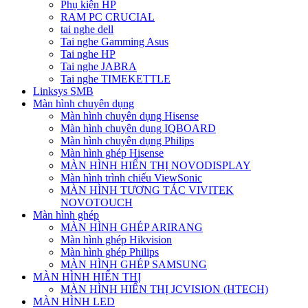
Phụ kiện HP
RAM PC CRUCIAL
tai nghe dell
Tai nghe Gamming Asus
Tai nghe HP
Tai nghe JABRA
Tai nghe TIMEKETTLE
Linksys SMB
Màn hình chuyên dụng
Màn hình chuyên dụng Hisense
Màn hình chuyên dụng IQBOARD
Màn hình chuyên dụng Philips
Màn hình ghép Hisense
MÀN HÌNH HIỂN THỊ NOVODISPLAY
Màn hình trình chiếu ViewSonic
MÀN HÌNH TƯƠNG TÁC VIVITEK
NOVOTOUCH
Màn hình ghép
MÀN HÌNH GHÉP ARIRANG
Màn hình ghép Hikvision
Màn hình ghép Philips
MÀN HÌNH GHÉP SAMSUNG
MÀN HÌNH HIỂN THỊ
MÀN HÌNH HIỂN THỊ JCVISION (HTECH)
MÀN HÌNH LED