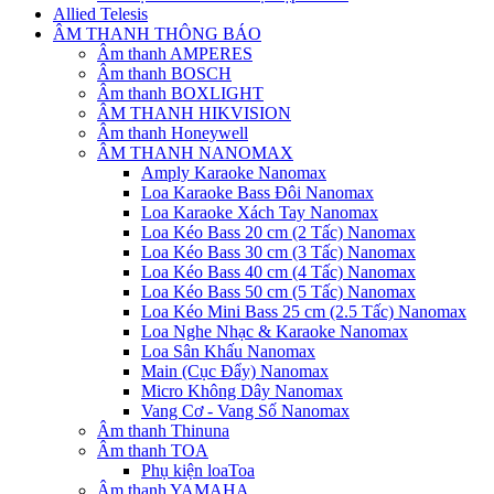
Allied Telesis
ÂM THANH THÔNG BÁO
Âm thanh AMPERES
Âm thanh BOSCH
Âm thanh BOXLIGHT
ÂM THANH HIKVISION
Âm thanh Honeywell
ÂM THANH NANOMAX
Amply Karaoke Nanomax
Loa Karaoke Bass Đôi Nanomax
Loa Karaoke Xách Tay Nanomax
Loa Kéo Bass 20 cm (2 Tấc) Nanomax
Loa Kéo Bass 30 cm (3 Tấc) Nanomax
Loa Kéo Bass 40 cm (4 Tấc) Nanomax
Loa Kéo Bass 50 cm (5 Tấc) Nanomax
Loa Kéo Mini Bass 25 cm (2.5 Tấc) Nanomax
Loa Nghe Nhạc & Karaoke Nanomax
Loa Sân Khấu Nanomax
Main (Cục Đẩy) Nanomax
Micro Không Dây Nanomax
Vang Cơ - Vang Số Nanomax
Âm thanh Thinuna
Âm thanh TOA
Phụ kiện loaToa
Âm thanh YAMAHA