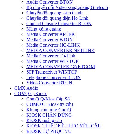
Audio Converter BTON
Bộ chuyển đổi Video sang quang Gnetcom
Chuyển đổi quang - âm thanh
Chuyển đổi quang điện Ho-Link
Contact Closure Converter BTON
Măng xông quang
Media Converter APTEK
Media Converter BTON
Media Converter HO-LINK
MEDIA CONVERTER NETLINK
Media Converter Tp-Link
Media Converter WINTOP
MEDIA CONVETER GNETCOM
SFP Transceiver WINTOP
Telephone Converter BTON
Video Converter BTON
CMX Audio
COMQ Q-Kiosk
ComQ Q-Kios Cấp Số
COMQ Q-Kiosk tra cứu
Khung cảm ứng ComQ
KIOSK CHÂN ĐỨNG
KIOSK quảng cáo
KIOSK THIẾT KẾ THEO YÊU CẦU
KIOSK TỰ PHỤC VỤ