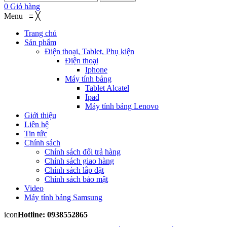
0
Giỏ hàng
Menu
≡
╳
Trang chủ
Sản phẩm
Điện thoại, Tablet, Phụ kiện
Điện thoại
Iphone
Máy tính bảng
Tablet Alcatel
Ipad
Máy tính bảng Lenovo
Giới thiệu
Liên hệ
Tin tức
Chính sách
Chính sách đổi trả hàng
Chính sách giao hàng
Chính sách lắp đặt
Chính sách bảo mật
Video
Máy tính bảng Samsung
icon
Hotline: 0938552865