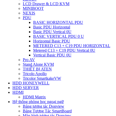
LCD Drawer & LCD KVM
MINIBOOT
NEXIS
PDU
BASIC HORIZONTAL PDU
Basic PDU Horizontal
Basic PDU Vertical 0U
BASIC VERTICAL PDU 0 U
Horizontal Basic PDU
METERED C13 + C19 PDU HORIZONTAL
Metered C13 + C19 PDU Vertical 0U
Vertical Basic PDU 0U
Pro AV
Stand Alone KVM
THIẾT BỊ ATEN
Tricolo Apollo
Tricolor SmartkakeVW
HDD HONEYWELL
HDD SERVER
HDMI
HDMI Matrix
Hệ thống phòng học ngoại ngữ
Bảng tương tác Donview
Bảng Tương Tác SmartBoard
Màn hình tương tác Donview