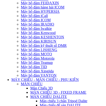
Máy bộ đàm FEIDAXIN
Máy bộ đàm hàng hải ICOM
Máy bộ đàm HYPERSIA
Máy bộ đàm iCall
Máy bộ đàm ICOM
Máy bộ đàm IRADIO
Máy bộ đàm Iwalkie
Máy bộ đàm Kenwood
Máy bộ đàm KESHENTON
Máy bộ đàm KIRISUN
Máy bộ đàm kỹ thuật số DMR
Máy bộ đàm LISHENG
Máy bộ đàm MOTO
Máy bộ đàm Motorola
Máy bộ đàm Teamup
Máy bộ đàm TID
Máy bộ đàm Xingjida
Máy bộ đàm YANTON
MÁY CHIẾU - MÀN CHIẾU - PHỤ KIỆN
MÀN CHIẾU
Màn Chiếu 3D
MÀN CHIẾU 3D - FIXED FRAME
MÀN CHIẾU DALITE
Màn chiếu 3 chân Tripod Dalite
Màn chiếu để sàn DALITE