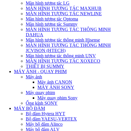
Màn hình tương tác LG
MÀN HÌNH TƯƠNG TÁC MAXHUB
MÀN HÌNH TƯƠNG TÁC NEWLINE
Màn hình tương tác Optoma
Màn hình tương tác Summy
MÀN HÌNH TƯƠNG TÁC THÔNG MINH
DAHUA
Màn hình tương tác thông minh Hisense
MÀN HÌNH TƯƠNG TÁC THÔNG MINH
JCVISON (HTECH)
Màn hình tương tác thông minh UNV
MÀN HÌNH TƯƠNG TÁC XOXECO
THIẾT BỊ SUMMY
MÁY ẢNH - QUAY PHIM
Máy ảnh
Máy ảnh CANON
MÁY ẢNH SONY
Máy quay phim
Máy quay phim Sony
Ống kính SONY
MÁY BỘ ĐÀM
Bộ đàm Hytera HYT
Bộ đàm YAESU-VERTEX
Máy bộ đàm Alinco
Máy bộ đàm ALV