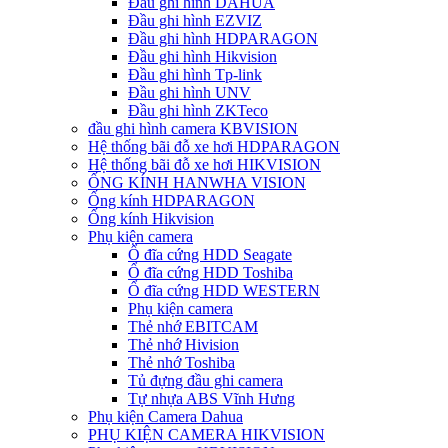
Đầu ghi hình DAHUA
Đầu ghi hình EZVIZ
Đầu ghi hình HDPARAGON
Đầu ghi hình Hikvision
Đầu ghi hình Tp-link
Đầu ghi hình UNV
Đầu ghi hình ZKTeco
đầu ghi hình camera KBVISION
Hệ thống bãi đỗ xe hơi HDPARAGON
Hệ thống bãi đỗ xe hơi HIKVISION
ỐNG KÍNH HANWHA VISION
Ống kính HDPARAGON
Ống kính Hikvision
Phụ kiện camera
Ổ đĩa cứng HDD Seagate
Ổ đĩa cứng HDD Toshiba
Ổ đĩa cứng HDD WESTERN
Phụ kiện camera
Thẻ nhớ EBITCAM
Thẻ nhớ Hivision
Thẻ nhớ Toshiba
Tủ đựng đầu ghi camera
Tự nhựa ABS Vĩnh Hưng
Phụ kiện Camera Dahua
PHỤ KIỆN CAMERA HIKVISION