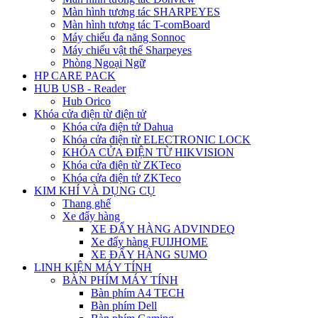
Màn hình tương tác SHARPEYES
Màn hình tương tác T-comBoard
Máy chiếu đa năng Sonnoc
Máy chiếu vật thể Sharpeyes
Phòng Ngoại Ngữ
HP CARE PACK
HUB USB - Reader
Hub Orico
Khóa cửa điện từ điện tử
Khóa cửa điện tử Dahua
Khóa cửa điện từ ELECTRONIC LOCK
KHÓA CỬA ĐIỆN TỪ HIKVISION
Khóa cửa điện từ ZKTeco
Khóa cửa điện tử ZKTeco
KIM KHÍ VÀ DỤNG CỤ
Thang ghế
Xe đẩy hàng
XE ĐẨY HÀNG ADVINDEQ
Xe đẩy hàng FUIJHOME
XE ĐẨY HÀNG SUMO
LINH KIỆN MÁY TÍNH
BÀN PHÍM MÁY TÍNH
Bàn phím A4 TECH
Bàn phím Dell