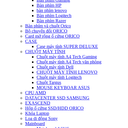
Bàn phím Gaming
Bàn phím HP
bàn phím lenovo
Bàn phím Logitech
Bàn phím Razer
Bàn phím và chuột Orico
Bộ chuyển đổi ORICO
Card mở rộng ổ cứng ORICO
CASE
Case máy tính SUPER DELUXE
CHUỘT MÁY TÍNH
Chuột máy tính A4 Tech Gaming
Chuột máy tính A4 Tech văn phòng
Chuột máy tính Dell
CHUỘT MÁY TÍNH LENOVO
Chuột máy tính Logitech
Chuột Targus
MOUSE KEYBOAR ASUS
CPU AMD
DATACENTER SSD SAMSUNG
EXASCEND
Hộp ổ cứng SSD/HDD ORICO
Khóa Laptop
Loa di động Sony
Mainboard