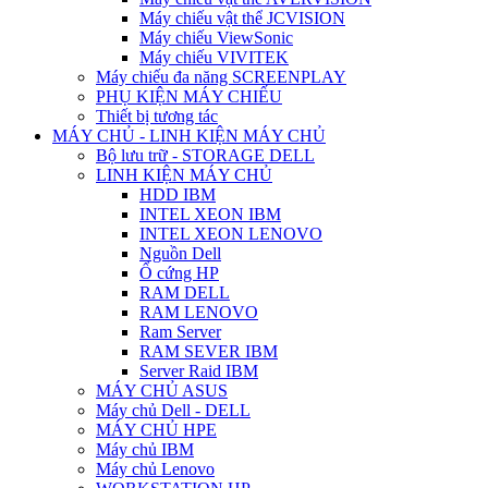
Máy chiếu vật thể JCVISION
Máy chiếu ViewSonic
Máy chiếu VIVITEK
Máy chiếu đa năng SCREENPLAY
PHỤ KIỆN MÁY CHIẾU
Thiết bị tương tác
MÁY CHỦ - LINH KIỆN MÁY CHỦ
Bộ lưu trữ - STORAGE DELL
LINH KIỆN MÁY CHỦ
HDD IBM
INTEL XEON IBM
INTEL XEON LENOVO
Nguồn Dell
Ổ cứng HP
RAM DELL
RAM LENOVO
Ram Server
RAM SEVER IBM
Server Raid IBM
MÁY CHỦ ASUS
Máy chủ Dell - DELL
MÁY CHỦ HPE
Máy chủ IBM
Máy chủ Lenovo