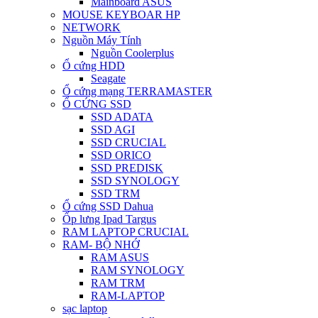
Mainboard ASUS
MOUSE KEYBOAR HP
NETWORK
Nguồn Máy Tính
Nguồn Coolerplus
Ổ cứng HDD
Seagate
Ổ cứng mạng TERRAMASTER
Ổ CỨNG SSD
SSD ADATA
SSD AGI
SSD CRUCIAL
SSD ORICO
SSD PREDISK
SSD SYNOLOGY
SSD TRM
Ổ cứng SSD Dahua
Ốp lưng Ipad Targus
RAM LAPTOP CRUCIAL
RAM- BỘ NHỚ
RAM ASUS
RAM SYNOLOGY
RAM TRM
RAM-LAPTOP
sạc laptop