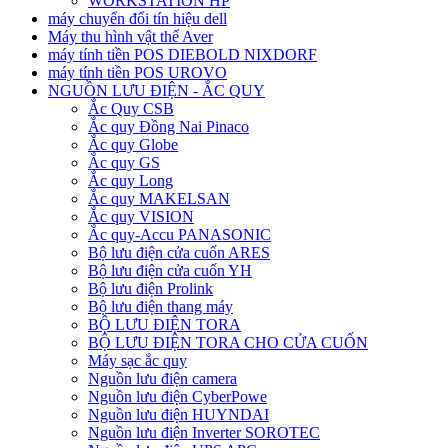
WORKSTATION HP
máy chuyển đổi tín hiệu dell
Máy thu hình vật thể Aver
máy tính tiền POS DIEBOLD NIXDORF
máy tính tiền POS UROVO
NGUỒN LƯU ĐIỆN - ẮC QUY
Ắc Quy CSB
Ắc quy Đồng Nai Pinaco
Ắc quy Globe
Ắc quy GS
Ắc quy Long
Ắc quy MAKELSAN
Ắc quy VISION
Ắc quy-Accu PANASONIC
Bộ lưu điện cửa cuốn ARES
Bộ lưu điện cửa cuốn YH
Bộ lưu điện Prolink
Bộ lưu điện thang máy
BỘ LƯU ĐIỆN TORA
BỘ LƯU ĐIỆN TORA CHO CỬA CUỐN
Máy sạc ắc quy
Nguồn lưu điện camera
Nguồn lưu điện CyberPowe
Nguồn lưu điện HUYNDAI
Nguồn lưu điện Inverter SOROTEC