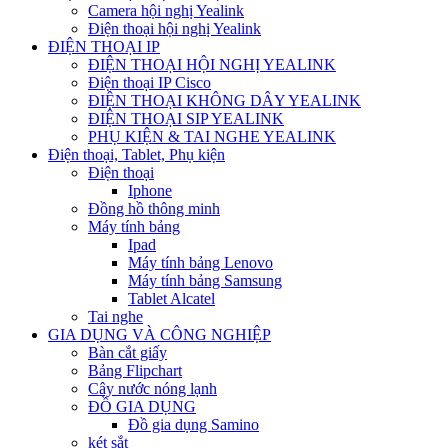
Camera hội nghị Yealink
Điện thoại hội nghị Yealink
ĐIỆN THOẠI IP
ĐIỆN THOẠI HỘI NGHỊ YEALINK
Điện thoại IP Cisco
ĐIỆN THOẠI KHÔNG DÂY YEALINK
ĐIỆN THOẠI SIP YEALINK
PHỤ KIỆN & TAI NGHE YEALINK
Điện thoại, Tablet, Phụ kiện
Điện thoại
Iphone
Đồng hồ thông minh
Máy tính bảng
Ipad
Máy tính bảng Lenovo
Máy tính bảng Samsung
Tablet Alcatel
Tai nghe
GIA DỤNG VÀ CÔNG NGHIỆP
Bàn cắt giấy
Bảng Flipchart
Cây nước nóng lạnh
ĐỒ GIA DỤNG
Đồ gia dụng Samino
két sắt