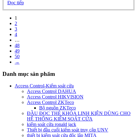
Đọc tiếp
1
2
3
4
…
48
49
50
→
Danh mục sản phẩm
Access Control-Kiểm soát cửa
Access Control DAHUA
Access Control HIKVISION
Access Control ZKTeco
Bộ nguồn ZKTeco
ĐẦU ĐỌC THẺ KHÓA LINH KIỆN DÙNG CHO
HỆ THỐNG KIỂM SOÁT CỬA
kiếm soát cửa ronald jack
Thiết bị đầu cuối kiểm soát truy cập UNV
thiết bị kiểm soát cửa độc lập MITA