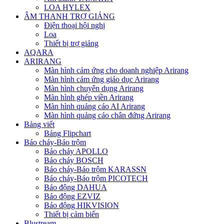
LOA HYLEX
ÂM THANH TRỢ GIẢNG
Điện thoại hội nghị
Loa
Thiết bị trợ giảng
AQARA
ARIRANG
Màn hình cảm ứng cho doanh nghiệp Arirang
Màn hình cảm ứng giáo dục Arirang
Màn hình chuyên dụng Arirang
Màn hình ghép viền Arirang
Màn hình quảng cáo AI Arirang
Màn hình quảng cáo chân đứng Arirang
Bảng viết
Bảng Flipchart
Báo cháy-Báo trộm
Báo cháy APOLLO
Báo cháy BOSCH
Báo cháy-Báo trộm KARASSN
Báo cháy-Báo trộm PICOTECH
Báo động DAHUA
Báo động EZVIZ
Báo động HIKVISION
Thiết bị cảm biến
Blustream