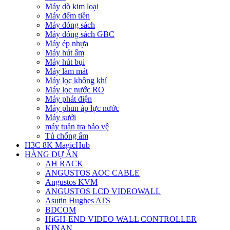
Máy dò kim loại
Máy đếm tiền
Máy đóng sách
Máy đóng sách GBC
Máy ép nhựa
Máy hút ẩm
Máy hút bụi
Máy làm mát
Máy lọc không khí
Máy lọc nước RO
Máy phát điện
Máy phun áp lực nước
Máy sưởi
máy tuần tra bảo vệ
Tủ chống ẩm
H3C 8K MagicHub
HÀNG DỰ ÁN
AH RACK
ANGUSTOS AOC CABLE
Angustos KVM
ANGUSTOS LCD VIDEOWALL
Asutin Hughes ATS
BDCOM
HiGH-END VIDEO WALL CONTROLLER
KINAN