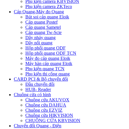
Phụ kiện camera KBVISION
Phụ kiện camera ZKTeco
Cáp Quang-Máy đo Quang
Bút soi cáp quang Eloik
Cáp quang Postef
Cáp quang Sametel
Cáp quang Tw-Scie
Dây nhảy quang
Dây nối quang
Hộp phối quang ODF
Hộp phối quang ODF TCN
Máy đo cáp quang Eloik
Máy hàn cáp quang Eloik
Phụ kiện quang TCN
Phụ kiện thi công quang
CARD PCI & Bộ chuyển đổi
Đầu chuyển đổi
HUB- Reader
Chuông cửa có hình
Chuông cửa AKUVOX
Chuông cửa DAHUA
Chuông cửa EZVIZ
Chuông cửa HIKVISION
CHUÔNG CỬA KBVISION
Chuyển đổi Quang - Điện