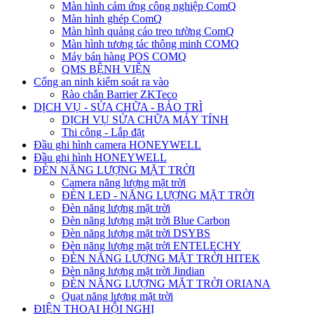
Màn hình cảm ứng công nghiệp ComQ
Màn hình ghép ComQ
Màn hình quảng cáo treo tường ComQ
Màn hình tương tác thông minh COMQ
Máy bán hàng POS COMQ
QMS BỆNH VIỆN
Cổng an ninh kiểm soát ra vào
Rào chắn Barrier ZKTeco
DỊCH VỤ - SỬA CHỮA - BẢO TRÌ
DỊCH VỤ SỬA CHỮA MÁY TÍNH
Thi công - Lắp đặt
Đầu ghi hình camera HONEYWELL
Đầu ghi hình HONEYWELL
ĐÈN NĂNG LƯỢNG MẶT TRỜI
Camera năng lượng mặt trời
ĐÈN LED - NĂNG LƯỢNG MẶT TRỜI
Đèn năng lượng mặt trời
Đèn năng lượng mặt trời Blue Carbon
Đèn năng lượng mặt trời DSYBS
Đèn năng lượng mặt trời ENTELECHY
ĐÈN NĂNG LƯỢNG MẶT TRỜI HITEK
Đèn năng lượng mặt trời Jindian
ĐÈN NĂNG LƯỢNG MẶT TRỜI ORIANA
Quạt năng lượng mặt trời
ĐIỆN THOẠI HỘI NGHỊ