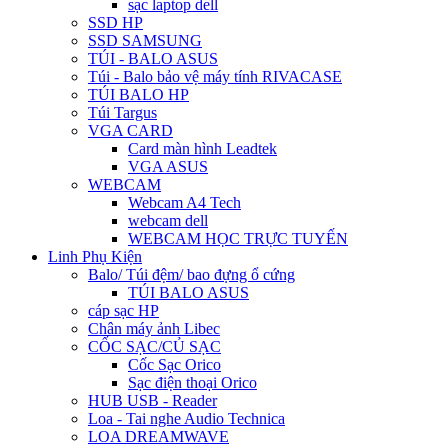
sạc laptop dell
SSD HP
SSD SAMSUNG
TÚI - BALO ASUS
Túi - Balo bảo vệ máy tính RIVACASE
TÚI BALO HP
Túi Targus
VGA CARD
Card màn hình Leadtek
VGA ASUS
WEBCAM
Webcam A4 Tech
webcam dell
WEBCAM HỌC TRỰC TUYẾN
Linh Phụ Kiện
Balo/ Túi đệm/ bao đựng ổ cứng
TÚI BALO ASUS
cáp sạc HP
Chân máy ảnh Libec
CỐC SẠC/CỦ SẠC
Cốc Sạc Orico
Sạc điện thoại Orico
HUB USB - Reader
Loa - Tai nghe Audio Technica
LOA DREAMWAVE