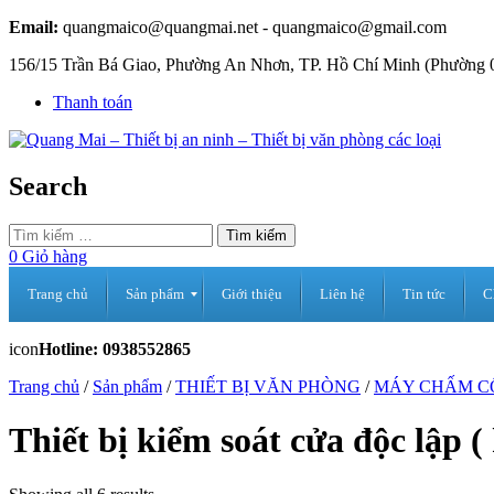
Email:
quangmaico@quangmai.net - quangmaico@gmail.com
156/15 Trần Bá Giao, Phường An Nhơn, TP. Hồ Chí Minh (Phường 
Thanh toán
Search
Tìm kiếm
0
Giỏ hàng
Trang chủ
Sản phẩm
Giới thiệu
Liên hệ
Tin tức
C
Máy tính bảng Lenovo
Ipad
Tablet Alcatel
Điện thoại, Tablet, Phụ kiện
Máy tính bảng
Điện thoại
Iphone
Chính sách bảo mật
Chính sách lắp đặt
Chính sách giao hàng
Chính sách đổi trả hàng
icon
Hotline: 0938552865
Trang chủ
/
Sản phẩm
/
THIẾT BỊ VĂN PHÒNG
/
MÁY CHẤM C
Thiết bị kiểm soát cửa độc lập (