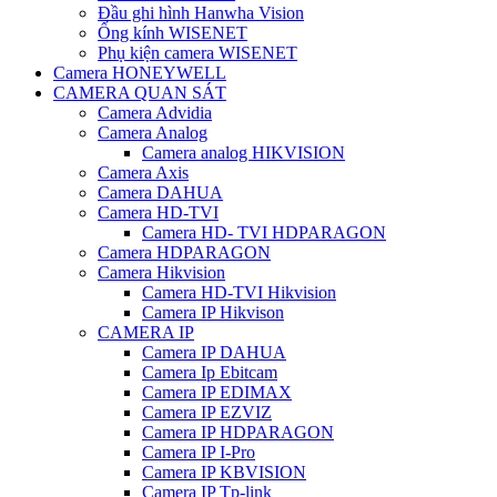
Đầu ghi hình Hanwha Vision
Ống kính WISENET
Phụ kiện camera WISENET
Camera HONEYWELL
CAMERA QUAN SÁT
Camera Advidia
Camera Analog
Camera analog HIKVISION
Camera Axis
Camera DAHUA
Camera HD-TVI
Camera HD- TVI HDPARAGON
Camera HDPARAGON
Camera Hikvision
Camera HD-TVI Hikvision
Camera IP Hikvison
CAMERA IP
Camera IP DAHUA
Camera Ip Ebitcam
Camera IP EDIMAX
Camera IP EZVIZ
Camera IP HDPARAGON
Camera IP I-Pro
Camera IP KBVISION
Camera IP Tp-link