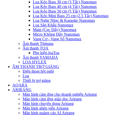
Loa Kéo Bass 30 cm (3 Tấc) Nanomax
Loa Kéo Bass 40 cm (4 Tấc) Nanomax
Loa Kéo Bass 50 cm (5 Tấc) Nanomax
Loa Kéo Mini Bass 25 cm (2.5 Tấc) Nanomax
Loa Nghe Nhạc & Karaoke Nanomax
Loa Sân Khấu Nanomax
Main (Cục Đẩy) Nanomax
Micro Không Dây Nanomax
Vang Cơ - Vang Số Nanomax
Âm thanh Thinuna
Âm thanh TOA
Phụ kiện loaToa
Âm thanh YAMAHA
LOA HYLEX
ÂM THANH TRỢ GIẢNG
Điện thoại hội nghị
Loa
Thiết bị trợ giảng
AQARA
ARIRANG
Màn hình cảm ứng cho doanh nghiệp Arirang
Màn hình cảm ứng giáo dục Arirang
Màn hình chuyên dụng Arirang
Màn hình ghép viền Arirang
Màn hình quảng cáo AI Arirang