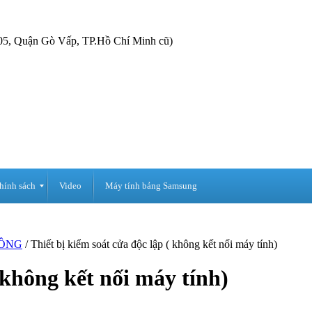
05, Quận Gò Vấp, TP.Hồ Chí Minh cũ)
hính sách
Video
Máy tính bảng Samsung
ÔNG
/ Thiết bị kiểm soát cửa độc lập ( không kết nối máy tính)
 không kết nối máy tính)