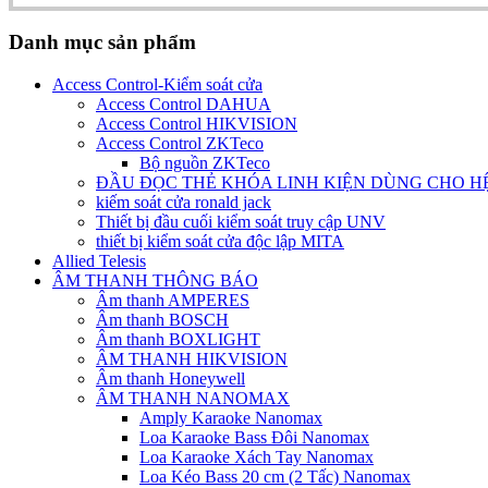
Danh mục sản phẩm
Access Control-Kiểm soát cửa
Access Control DAHUA
Access Control HIKVISION
Access Control ZKTeco
Bộ nguồn ZKTeco
ĐẦU ĐỌC THẺ KHÓA LINH KIỆN DÙNG CHO H
kiếm soát cửa ronald jack
Thiết bị đầu cuối kiểm soát truy cập UNV
thiết bị kiểm soát cửa độc lập MITA
Allied Telesis
ÂM THANH THÔNG BÁO
Âm thanh AMPERES
Âm thanh BOSCH
Âm thanh BOXLIGHT
ÂM THANH HIKVISION
Âm thanh Honeywell
ÂM THANH NANOMAX
Amply Karaoke Nanomax
Loa Karaoke Bass Đôi Nanomax
Loa Karaoke Xách Tay Nanomax
Loa Kéo Bass 20 cm (2 Tấc) Nanomax