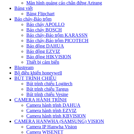
Màn hình quảng cáo chân đứng Arirang
Bảng viết
Bảng Flipchart
Báo cháy-Báo trộm
Báo cháy APOLLO
Báo cháy BOSCH
Báo cháy-Báo trộm KARASSN
Báo cháy-Báo trộm PICOTECH
Báo động DAHUA
Báo động EZVIZ
Báo động HIKVISION
Thiết bị cảm biến
Blustream
Bộ điều khiển honeywell
BÚT TRÌNH CHIẾU
Bút trình chiếu Logitech
Bút trình chiếu Targus
Bút trình chiếu Vesine
CAMERA HÀNH TRÌNH
Camera hành trình DAHUA
Camera hành trình EZVIZ
Camera hành trình KBVISION
CAMERA HANWHA (SAMSUNG) VISION
Camera IP Hanwha Vision
Camera WISENET