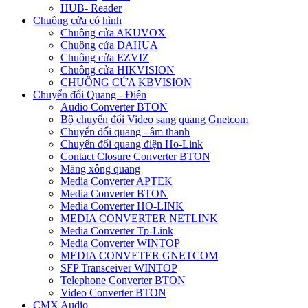
HUB- Reader
Chuông cửa có hình
Chuông cửa AKUVOX
Chuông cửa DAHUA
Chuông cửa EZVIZ
Chuông cửa HIKVISION
CHUÔNG CỬA KBVISION
Chuyển đổi Quang - Điện
Audio Converter BTON
Bộ chuyển đổi Video sang quang Gnetcom
Chuyển đổi quang - âm thanh
Chuyển đổi quang điện Ho-Link
Contact Closure Converter BTON
Măng xông quang
Media Converter APTEK
Media Converter BTON
Media Converter HO-LINK
MEDIA CONVERTER NETLINK
Media Converter Tp-Link
Media Converter WINTOP
MEDIA CONVETER GNETCOM
SFP Transceiver WINTOP
Telephone Converter BTON
Video Converter BTON
CMX Audio