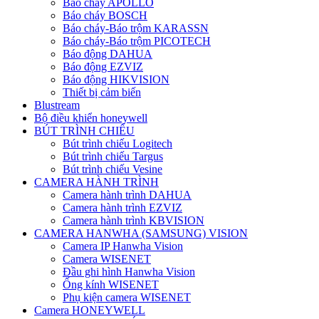
Báo cháy APOLLO
Báo cháy BOSCH
Báo cháy-Báo trộm KARASSN
Báo cháy-Báo trộm PICOTECH
Báo động DAHUA
Báo động EZVIZ
Báo động HIKVISION
Thiết bị cảm biến
Blustream
Bộ điều khiển honeywell
BÚT TRÌNH CHIẾU
Bút trình chiếu Logitech
Bút trình chiếu Targus
Bút trình chiếu Vesine
CAMERA HÀNH TRÌNH
Camera hành trình DAHUA
Camera hành trình EZVIZ
Camera hành trình KBVISION
CAMERA HANWHA (SAMSUNG) VISION
Camera IP Hanwha Vision
Camera WISENET
Đầu ghi hình Hanwha Vision
Ống kính WISENET
Phụ kiện camera WISENET
Camera HONEYWELL