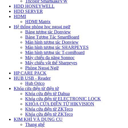
Tricolor SmartkakeVW
HDD HONEYWELL
HDD SERVER
HDMI
HDMI Matrix
Hệ thống phòng học ngoại ngữ
Bảng tương tác Donview
Bảng Tương Tác SmartBoard
Màn hình tương tác Donview
Màn hình tương tác SHARPEYES
Màn hình tương tác T-comBoard
Máy chiếu đa năng Sonnoc
Máy chiếu vật thể Sharpeyes
Phòng Ngoại Ngữ
HP CARE PACK
HUB USB - Reader
Hub Orico
Khóa cửa điện từ điện tử
Khóa cửa điện tử Dahua
Khóa cửa điện từ ELECTRONIC LOCK
KHÓA CỬA ĐIỆN TỪ HIKVISION
Khóa cửa điện từ ZKTeco
Khóa cửa điện tử ZKTeco
KIM KHÍ VÀ DỤNG CỤ
Thang ghế