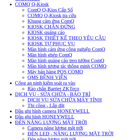
COMQ Q-Kiosk
ComQ Q-Kios Cấp Số
COMQ Q-Kiosk tra cứu
Khung cảm ứng ComQ
KIOSK CHÂN ĐỨNG
KIOSK quảng cáo
KIOSK THIẾT KẾ THEO YÊU CẦU
KIOSK TỰ PHỤC VỤ
Màn hình cảm ứng công nghiệp ComQ
Màn hình ghép ComQ
Màn hình quảng cáo treo tường ComQ
Màn hình tương tác thông minh COMQ
Máy bán hàng POS COMQ
QMS BỆNH VIỆN
Cổng an ninh kiểm soát ra vào
Rào chắn Barrier ZKTeco
DỊCH VỤ - SỬA CHỮA - BẢO TRÌ
DỊCH VỤ SỬA CHỮA MÁY TÍNH
Thi công - Lắp đặt
Đầu ghi hình camera HONEYWELL
Đầu ghi hình HONEYWELL
ĐÈN NĂNG LƯỢNG MẶT TRỜI
Camera năng lượng mặt trời
ĐÈN LED - NĂNG LƯỢNG MẶT TRỜI
Đèn năng lượng mặt trời