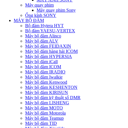
Máy quay phim
Máy quay phim Sony
Ống kính SONY
MÁY BỘ ĐÀM
Bộ đàm Hytera HYT
Bộ đàm YAESU-VERTEX
Máy bộ đàm Alinco
Máy bộ đàm ALV
Máy bộ đàm FEIDAXIN
Máy bộ đàm hàng hải ICOM
Máy bộ đàm HYPERSIA
Máy bộ đàm iCall
Máy bộ đàm ICOM
Máy bộ đàm IRADIO
Máy bộ đàm Iwalkie
Máy bộ đàm Kenwood
Máy bộ đàm KESHENTON
Máy bộ đàm KIRISUN
Máy bộ đàm kỹ thuật số DMR
Máy bộ đàm LISHENG
Máy bộ đàm MOTO
Máy bộ đàm Motorola
Máy bộ đàm Teamup
Máy bộ đàm TID