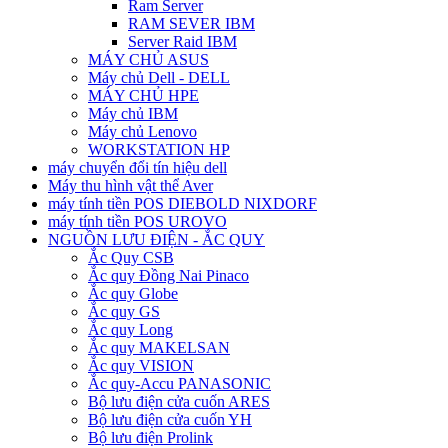
Ram Server
RAM SEVER IBM
Server Raid IBM
MÁY CHỦ ASUS
Máy chủ Dell - DELL
MÁY CHỦ HPE
Máy chủ IBM
Máy chủ Lenovo
WORKSTATION HP
máy chuyển đổi tín hiệu dell
Máy thu hình vật thể Aver
máy tính tiền POS DIEBOLD NIXDORF
máy tính tiền POS UROVO
NGUỒN LƯU ĐIỆN - ẮC QUY
Ắc Quy CSB
Ắc quy Đồng Nai Pinaco
Ắc quy Globe
Ắc quy GS
Ắc quy Long
Ắc quy MAKELSAN
Ắc quy VISION
Ắc quy-Accu PANASONIC
Bộ lưu điện cửa cuốn ARES
Bộ lưu điện cửa cuốn YH
Bộ lưu điện Prolink