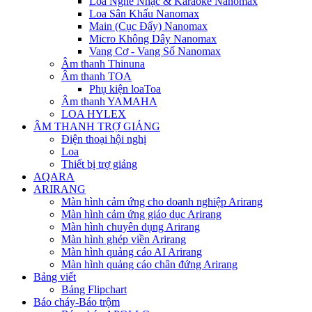
Loa Nghe Nhạc & Karaoke Nanomax
Loa Sân Khấu Nanomax
Main (Cục Đẩy) Nanomax
Micro Không Dây Nanomax
Vang Cơ - Vang Số Nanomax
Âm thanh Thinuna
Âm thanh TOA
Phụ kiện loaToa
Âm thanh YAMAHA
LOA HYLEX
ÂM THANH TRỢ GIẢNG
Điện thoại hội nghị
Loa
Thiết bị trợ giảng
AQARA
ARIRANG
Màn hình cảm ứng cho doanh nghiệp Arirang
Màn hình cảm ứng giáo dục Arirang
Màn hình chuyên dụng Arirang
Màn hình ghép viền Arirang
Màn hình quảng cáo AI Arirang
Màn hình quảng cáo chân đứng Arirang
Bảng viết
Bảng Flipchart
Báo cháy-Báo trộm