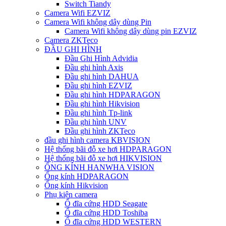
Switch Tiandy
Camera Wifi EZVIZ
Camera Wifi không dây dùng Pin
Camera Wifi không dây dùng pin EZVIZ
Camera ZKTeco
ĐẦU GHI HÌNH
Đầu Ghi Hình Advidia
Đầu ghi hình Axis
Đầu ghi hình DAHUA
Đầu ghi hình EZVIZ
Đầu ghi hình HDPARAGON
Đầu ghi hình Hikvision
Đầu ghi hình Tp-link
Đầu ghi hình UNV
Đầu ghi hình ZKTeco
đầu ghi hình camera KBVISION
Hệ thống bãi đỗ xe hơi HDPARAGON
Hệ thống bãi đỗ xe hơi HIKVISION
ỐNG KÍNH HANWHA VISION
Ống kính HDPARAGON
Ống kính Hikvision
Phụ kiện camera
Ổ đĩa cứng HDD Seagate
Ổ đĩa cứng HDD Toshiba
Ổ đĩa cứng HDD WESTERN