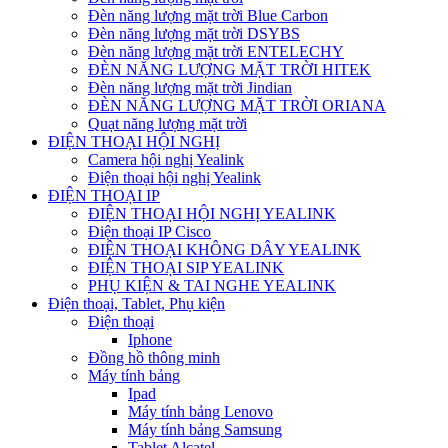
Đèn năng lượng mặt trời Blue Carbon
Đèn năng lượng mặt trời DSYBS
Đèn năng lượng mặt trời ENTELECHY
ĐÈN NĂNG LƯỢNG MẶT TRỜI HITEK
Đèn năng lượng mặt trời Jindian
ĐÈN NĂNG LƯỢNG MẶT TRỜI ORIANA
Quạt năng lượng mặt trời
ĐIỆN THOẠI HỘI NGHỊ
Camera hội nghị Yealink
Điện thoại hội nghị Yealink
ĐIỆN THOẠI IP
ĐIỆN THOẠI HỘI NGHỊ YEALINK
Điện thoại IP Cisco
ĐIỆN THOẠI KHÔNG DÂY YEALINK
ĐIỆN THOẠI SIP YEALINK
PHỤ KIỆN & TAI NGHE YEALINK
Điện thoại, Tablet, Phụ kiện
Điện thoại
Iphone
Đồng hồ thông minh
Máy tính bảng
Ipad
Máy tính bảng Lenovo
Máy tính bảng Samsung
Tablet Alcatel