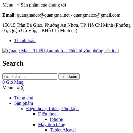
Menu
≡
Sản phẩm của chúng tôi
Email:
quangmaico@quangmai.net - quangmaico@gmail.com
156/15 Trần Bá Giao, Phường An Nhơn, TP. Hồ Chí Minh (Phường
05, Quận Gò Vấp, TP.Hồ Chí Minh cũ)
Thanh toán
Search
Tìm kiếm
0
Giỏ hàng
Menu
≡
╳
Trang chủ
Sản phẩm
Điện thoại, Tablet, Phụ kiện
Điện thoại
Iphone
Máy tính bảng
Tablet Alcatel