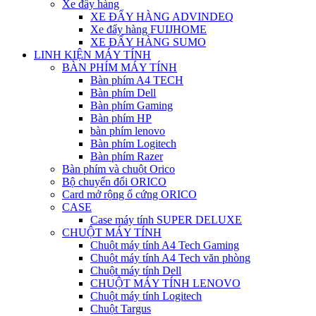
Xe đẩy hàng
XE ĐẨY HÀNG ADVINDEQ
Xe đẩy hàng FUIJHOME
XE ĐẨY HÀNG SUMO
LINH KIỆN MÁY TÍNH
BÀN PHÍM MÁY TÍNH
Bàn phím A4 TECH
Bàn phím Dell
Bàn phím Gaming
Bàn phím HP
bàn phím lenovo
Bàn phím Logitech
Bàn phím Razer
Bàn phím và chuột Orico
Bộ chuyển đổi ORICO
Card mở rộng ổ cứng ORICO
CASE
Case máy tính SUPER DELUXE
CHUỘT MÁY TÍNH
Chuột máy tính A4 Tech Gaming
Chuột máy tính A4 Tech văn phòng
Chuột máy tính Dell
CHUỘT MÁY TÍNH LENOVO
Chuột máy tính Logitech
Chuột Targus