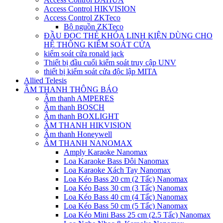
Access Control HIKVISION
Access Control ZKTeco
Bộ nguồn ZKTeco
ĐẦU ĐỌC THẺ KHÓA LINH KIỆN DÙNG CHO
HỆ THỐNG KIỂM SOÁT CỬA
kiếm soát cửa ronald jack
Thiết bị đầu cuối kiểm soát truy cập UNV
thiết bị kiểm soát cửa độc lập MITA
Allied Telesis
ÂM THANH THÔNG BÁO
Âm thanh AMPERES
Âm thanh BOSCH
Âm thanh BOXLIGHT
ÂM THANH HIKVISION
Âm thanh Honeywell
ÂM THANH NANOMAX
Amply Karaoke Nanomax
Loa Karaoke Bass Đôi Nanomax
Loa Karaoke Xách Tay Nanomax
Loa Kéo Bass 20 cm (2 Tấc) Nanomax
Loa Kéo Bass 30 cm (3 Tấc) Nanomax
Loa Kéo Bass 40 cm (4 Tấc) Nanomax
Loa Kéo Bass 50 cm (5 Tấc) Nanomax
Loa Kéo Mini Bass 25 cm (2.5 Tấc) Nanomax