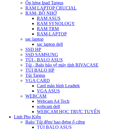
Ốp lưng Ipad Targus
RAM LAPTOP CRUCIAL
RAM- BỘ NHỚ
RAM ASUS
RAM SYNOLOGY
RAM TRM
RAM-LAPTOP
sạc laptop
sạc laptop dell
SSD HP
SSD SAMSUNG
TÚI - BALO ASUS
Túi - Balo bảo vệ máy tính RIVACASE
TÚI BALO HP
Túi Targus
VGA CARD
Card màn hình Leadtek
VGA ASUS
WEBCAM
Webcam A4 Tech
webcam dell
WEBCAM HỌC TRỰC TUYẾN
Linh Phụ Kiện
Balo/ Túi đệm/ bao đựng ổ cứng
TÚI BALO ASUS