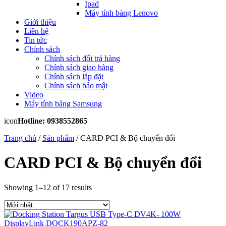
Ipad
Máy tính bảng Lenovo
Giới thiệu
Liên hệ
Tin tức
Chính sách
Chính sách đổi trả hàng
Chính sách giao hàng
Chính sách lắp đặt
Chính sách bảo mật
Video
Máy tính bảng Samsung
icon
Hotline: 0938552865
Trang chủ
/
Sản phẩm
/ CARD PCI & Bộ chuyển đổi
CARD PCI & Bộ chuyển đổi
Showing 1–12 of 17 results