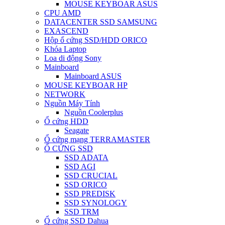
MOUSE KEYBOAR ASUS
CPU AMD
DATACENTER SSD SAMSUNG
EXASCEND
Hộp ổ cứng SSD/HDD ORICO
Khóa Laptop
Loa di động Sony
Mainboard
Mainboard ASUS
MOUSE KEYBOAR HP
NETWORK
Nguồn Máy Tính
Nguồn Coolerplus
Ổ cứng HDD
Seagate
Ổ cứng mạng TERRAMASTER
Ổ CỨNG SSD
SSD ADATA
SSD AGI
SSD CRUCIAL
SSD ORICO
SSD PREDISK
SSD SYNOLOGY
SSD TRM
Ổ cứng SSD Dahua