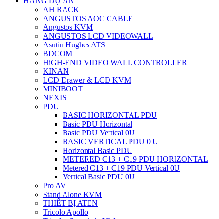
HÀNG DỰ ÁN
AH RACK
ANGUSTOS AOC CABLE
Angustos KVM
ANGUSTOS LCD VIDEOWALL
Asutin Hughes ATS
BDCOM
HiGH-END VIDEO WALL CONTROLLER
KINAN
LCD Drawer & LCD KVM
MINIBOOT
NEXIS
PDU
BASIC HORIZONTAL PDU
Basic PDU Horizontal
Basic PDU Vertical 0U
BASIC VERTICAL PDU 0 U
Horizontal Basic PDU
METERED C13 + C19 PDU HORIZONTAL
Metered C13 + C19 PDU Vertical 0U
Vertical Basic PDU 0U
Pro AV
Stand Alone KVM
THIẾT BỊ ATEN
Tricolo Apollo