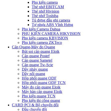
Phụ kiện camera
Thẻ nhớ EBITCAM
Thẻ nhớ Hivision
Thẻ nhớ Toshiba
Tủ đựng đầu ghi camera
Tự nhựa ABS Vĩnh Hưng
Phụ kiện Camera Dahua
PHỤ KIỆN CAMERA HIKVISION
Phụ kiện camera KBVISION
Phụ kiện camera ZKTeco
Cáp Quang-Máy đo Quang
Bút soi cáp quang Eloik
Cáp quang Postef
Cáp quang Sametel
Cáp quang Tw-Scie
Dây nhảy quang
Dây nối quang
Hộp phối quang ODF
Hộp phối quang ODF TCN
Máy đo cáp quang Eloik
Máy hàn cáp quang Eloik
Phụ kiện quang TCN
Phụ kiện thi công quang
CARD PCI & Bộ chuyển đổi
Đầu chuyển đổi