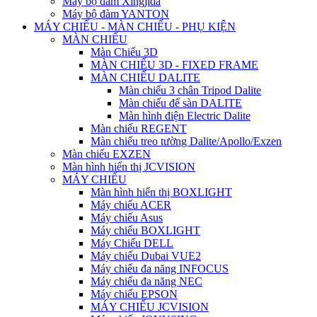
Máy bộ đàm Xingjida
Máy bộ đàm YANTON
MÁY CHIẾU - MÀN CHIẾU - PHỤ KIỆN
MÀN CHIẾU
Màn Chiếu 3D
MÀN CHIẾU 3D - FIXED FRAME
MÀN CHIẾU DALITE
Màn chiếu 3 chân Tripod Dalite
Màn chiếu để sàn DALITE
Màn hình điện Electric Dalite
Màn chiếu REGENT
Màn chiếu treo tường Dalite/Apollo/Exzen
Màn chiếu EXZEN
Màn hình hiển thị JCVISION
MÁY CHIẾU
Màn hình hiển thị BOXLIGHT
Máy chiếu ACER
Máy chiếu Asus
Máy chiếu BOXLIGHT
Máy Chiếu DELL
Máy chiếu Dubai VUE2
Máy chiếu đa năng INFOCUS
Máy chiếu đa năng NEC
Máy chiếu EPSON
MÁY CHIẾU JCVISION