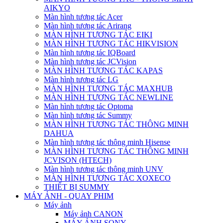
AIKYO
Màn hình tương tác Acer
Màn hình tương tác Arirang
MÀN HÌNH TƯƠNG TÁC EIKI
MÀN HÌNH TƯƠNG TÁC HIKVISION
Màn hình tương tác IQBoard
Màn hình tương tác JCVision
MÀN HÌNH TƯƠNG TÁC KAPAS
Màn hình tương tác LG
MÀN HÌNH TƯƠNG TÁC MAXHUB
MÀN HÌNH TƯƠNG TÁC NEWLINE
Màn hình tương tác Optoma
Màn hình tương tác Summy
MÀN HÌNH TƯƠNG TÁC THÔNG MINH
DAHUA
Màn hình tương tác thông minh Hisense
MÀN HÌNH TƯƠNG TÁC THÔNG MINH
JCVISON (HTECH)
Màn hình tương tác thông minh UNV
MÀN HÌNH TƯƠNG TÁC XOXECO
THIẾT BỊ SUMMY
MÁY ẢNH - QUAY PHIM
Máy ảnh
Máy ảnh CANON
MÁY ẢNH SONY