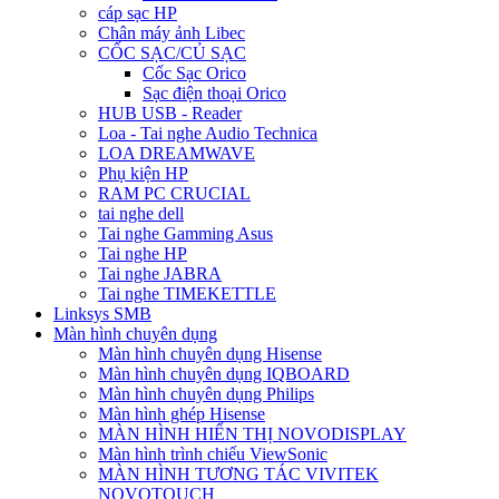
cáp sạc HP
Chân máy ảnh Libec
CỐC SẠC/CỦ SẠC
Cốc Sạc Orico
Sạc điện thoại Orico
HUB USB - Reader
Loa - Tai nghe Audio Technica
LOA DREAMWAVE
Phụ kiện HP
RAM PC CRUCIAL
tai nghe dell
Tai nghe Gamming Asus
Tai nghe HP
Tai nghe JABRA
Tai nghe TIMEKETTLE
Linksys SMB
Màn hình chuyên dụng
Màn hình chuyên dụng Hisense
Màn hình chuyên dụng IQBOARD
Màn hình chuyên dụng Philips
Màn hình ghép Hisense
MÀN HÌNH HIỂN THỊ NOVODISPLAY
Màn hình trình chiếu ViewSonic
MÀN HÌNH TƯƠNG TÁC VIVITEK
NOVOTOUCH