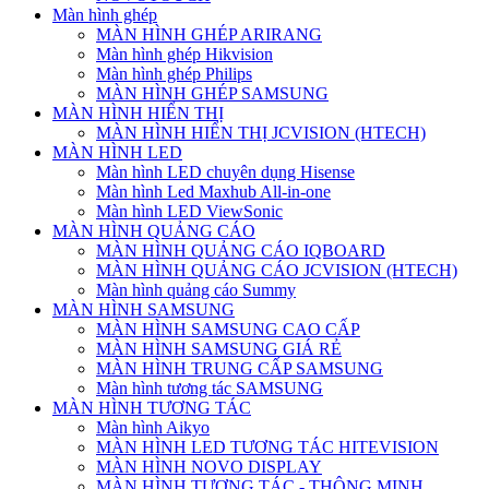
Màn hình ghép
MÀN HÌNH GHÉP ARIRANG
Màn hình ghép Hikvision
Màn hình ghép Philips
MÀN HÌNH GHÉP SAMSUNG
MÀN HÌNH HIỂN THỊ
MÀN HÌNH HIỂN THỊ JCVISION (HTECH)
MÀN HÌNH LED
Màn hình LED chuyên dụng Hisense
Màn hình Led Maxhub All-in-one
Màn hình LED ViewSonic
MÀN HÌNH QUẢNG CÁO
MÀN HÌNH QUẢNG CÁO IQBOARD
MÀN HÌNH QUẢNG CÁO JCVISION (HTECH)
Màn hình quảng cáo Summy
MÀN HÌNH SAMSUNG
MÀN HÌNH SAMSUNG CAO CẤP
MÀN HÌNH SAMSUNG GIÁ RẺ
MÀN HÌNH TRUNG CẤP SAMSUNG
Màn hình tương tác SAMSUNG
MÀN HÌNH TƯƠNG TÁC
Màn hình Aikyo
MÀN HÌNH LED TƯƠNG TÁC HITEVISION
MÀN HÌNH NOVO DISPLAY
MÀN HÌNH TƯƠNG TÁC - THÔNG MINH