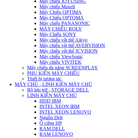
Máy chiếu JOYUSING
Máy chiếu Maxell
Máy Chiếu OPTIMA
Máy Chiếu OPTOMA
Máy chiếu PANASONIC
MÁY CHIẾU ROLY
Máy Chiếu SONY
Máy chiếu vật thể Aikyo
Máy chiếu vật thể AVERVISION
Máy chiếu vật thể JCVISION
Máy chiếu ViewSonic
Máy chiếu VIVITEK
Máy chiếu đa năng SCREENPLAY
PHỤ KIỆN MÁY CHIẾU
Thiết bị tương tác
MÁY CHỦ - LINH KIỆN MÁY CHỦ
Bộ lưu trữ - STORAGE DELL
LINH KIỆN MÁY CHỦ
HDD IBM
INTEL XEON IBM
INTEL XEON LENOVO
Nguồn Dell
Ổ cứng HP
RAM DELL
RAM LENOVO