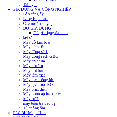
Tai nghe
GIA DỤNG VÀ CÔNG NGHIỆP
Bàn cắt giấy
Bảng Flipchart
Cây nước nóng lạnh
ĐỒ GIA DỤNG
Đồ gia dụng Samino
két sắt
Máy dò kim loại
Máy đếm tiền
Máy đóng sách
Máy đóng sách GBC
Máy ép nhựa
Máy hút ẩm
Máy hút bụi
Máy làm mát
Máy lọc không khí
Máy lọc nước RO
Máy phát điện
Máy phun áp lực nước
Máy sưởi
máy tuần tra bảo vệ
Tủ chống ẩm
H3C 8K MagicHub