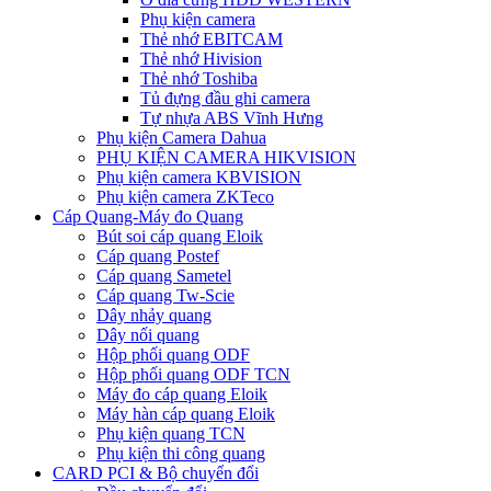
Phụ kiện camera
Thẻ nhớ EBITCAM
Thẻ nhớ Hivision
Thẻ nhớ Toshiba
Tủ đựng đầu ghi camera
Tự nhựa ABS Vĩnh Hưng
Phụ kiện Camera Dahua
PHỤ KIỆN CAMERA HIKVISION
Phụ kiện camera KBVISION
Phụ kiện camera ZKTeco
Cáp Quang-Máy đo Quang
Bút soi cáp quang Eloik
Cáp quang Postef
Cáp quang Sametel
Cáp quang Tw-Scie
Dây nhảy quang
Dây nối quang
Hộp phối quang ODF
Hộp phối quang ODF TCN
Máy đo cáp quang Eloik
Máy hàn cáp quang Eloik
Phụ kiện quang TCN
Phụ kiện thi công quang
CARD PCI & Bộ chuyển đổi