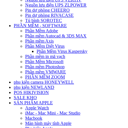
Nguồn lưu điện UPS ZLPOWER
Pin dự phòng CHEERO
Pin dự phòng RIVACASE
Tủ bình SOROTEC
PHẦN MỀM - SOFTWARE
Phần Mềm Adobe
Phần mềm Autocad & 3DS MAX
Phần mềm Axis
Phần Mềm Diệt Virus
Phần Mềm Virus Kaspersky
Phần mềm in mã vạch
Phần Mềm Microsoft
Phần mềm Photoshop
Phần mềm VMWARE
PHẦN MỀM ZOOM
phụ kiện camera HONEYWELL
phụ kiện NEWLAND
POS HIKIVISION
SALE KHO
SẢN PHẨM APPLE
Apple Watch
iMac - Mac Mini - Mac Studio
Macbook
Màn hình máy tính Apple