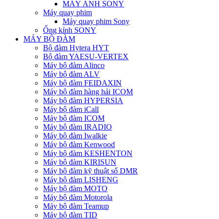
MÁY ẢNH SONY
Máy quay phim
Máy quay phim Sony
Ống kính SONY
MÁY BỘ ĐÀM
Bộ đàm Hytera HYT
Bộ đàm YAESU-VERTEX
Máy bộ đàm Alinco
Máy bộ đàm ALV
Máy bộ đàm FEIDAXIN
Máy bộ đàm hàng hải ICOM
Máy bộ đàm HYPERSIA
Máy bộ đàm iCall
Máy bộ đàm ICOM
Máy bộ đàm IRADIO
Máy bộ đàm Iwalkie
Máy bộ đàm Kenwood
Máy bộ đàm KESHENTON
Máy bộ đàm KIRISUN
Máy bộ đàm kỹ thuật số DMR
Máy bộ đàm LISHENG
Máy bộ đàm MOTO
Máy bộ đàm Motorola
Máy bộ đàm Teamup
Máy bộ đàm TID