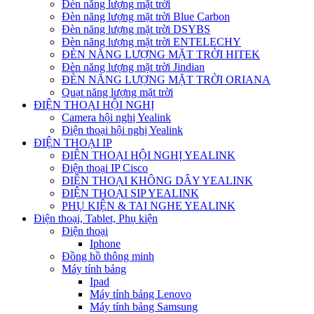
Đèn năng lượng mặt trời
Đèn năng lượng mặt trời Blue Carbon
Đèn năng lượng mặt trời DSYBS
Đèn năng lượng mặt trời ENTELECHY
ĐÈN NĂNG LƯỢNG MẶT TRỜI HITEK
Đèn năng lượng mặt trời Jindian
ĐÈN NĂNG LƯỢNG MẶT TRỜI ORIANA
Quạt năng lượng mặt trời
ĐIỆN THOẠI HỘI NGHỊ
Camera hội nghị Yealink
Điện thoại hội nghị Yealink
ĐIỆN THOẠI IP
ĐIỆN THOẠI HỘI NGHỊ YEALINK
Điện thoại IP Cisco
ĐIỆN THOẠI KHÔNG DÂY YEALINK
ĐIỆN THOẠI SIP YEALINK
PHỤ KIỆN & TAI NGHE YEALINK
Điện thoại, Tablet, Phụ kiện
Điện thoại
Iphone
Đồng hồ thông minh
Máy tính bảng
Ipad
Máy tính bảng Lenovo
Máy tính bảng Samsung