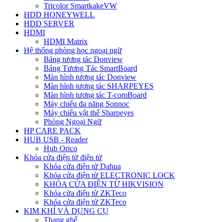
Tricolor SmartkakeVW
HDD HONEYWELL
HDD SERVER
HDMI
HDMI Matrix
Hệ thống phòng học ngoại ngữ
Bảng tương tác Donview
Bảng Tương Tác SmartBoard
Màn hình tương tác Donview
Màn hình tương tác SHARPEYES
Màn hình tương tác T-comBoard
Máy chiếu đa năng Sonnoc
Máy chiếu vật thể Sharpeyes
Phòng Ngoại Ngữ
HP CARE PACK
HUB USB - Reader
Hub Orico
Khóa cửa điện từ điện tử
Khóa cửa điện tử Dahua
Khóa cửa điện từ ELECTRONIC LOCK
KHÓA CỬA ĐIỆN TỪ HIKVISION
Khóa cửa điện từ ZKTeco
Khóa cửa điện tử ZKTeco
KIM KHÍ VÀ DỤNG CỤ
Thang ghế