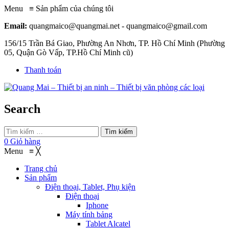
Menu
≡
Sản phẩm của chúng tôi
Email:
quangmaico@quangmai.net - quangmaico@gmail.com
156/15 Trần Bá Giao, Phường An Nhơn, TP. Hồ Chí Minh (Phường
05, Quận Gò Vấp, TP.Hồ Chí Minh cũ)
Thanh toán
Search
Tìm kiếm
0
Giỏ hàng
Menu
≡
╳
Trang chủ
Sản phẩm
Điện thoại, Tablet, Phụ kiện
Điện thoại
Iphone
Máy tính bảng
Tablet Alcatel