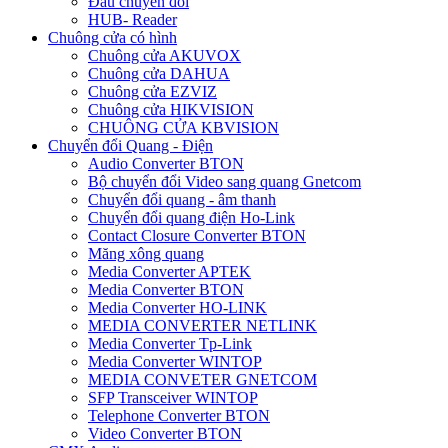
Đầu chuyển đổi
HUB- Reader
Chuông cửa có hình
Chuông cửa AKUVOX
Chuông cửa DAHUA
Chuông cửa EZVIZ
Chuông cửa HIKVISION
CHUÔNG CỬA KBVISION
Chuyển đổi Quang - Điện
Audio Converter BTON
Bộ chuyển đổi Video sang quang Gnetcom
Chuyển đổi quang - âm thanh
Chuyển đổi quang điện Ho-Link
Contact Closure Converter BTON
Măng xông quang
Media Converter APTEK
Media Converter BTON
Media Converter HO-LINK
MEDIA CONVERTER NETLINK
Media Converter Tp-Link
Media Converter WINTOP
MEDIA CONVETER GNETCOM
SFP Transceiver WINTOP
Telephone Converter BTON
Video Converter BTON