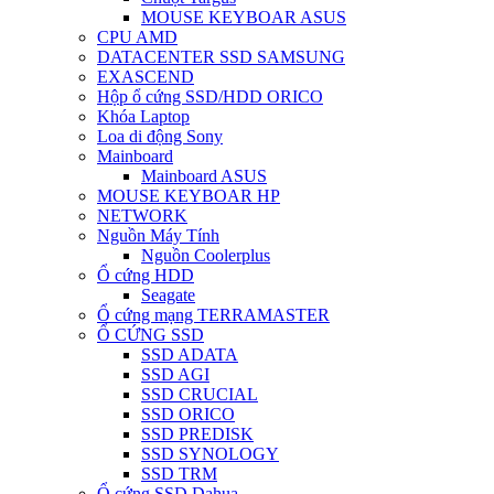
MOUSE KEYBOAR ASUS
CPU AMD
DATACENTER SSD SAMSUNG
EXASCEND
Hộp ổ cứng SSD/HDD ORICO
Khóa Laptop
Loa di động Sony
Mainboard
Mainboard ASUS
MOUSE KEYBOAR HP
NETWORK
Nguồn Máy Tính
Nguồn Coolerplus
Ổ cứng HDD
Seagate
Ổ cứng mạng TERRAMASTER
Ổ CỨNG SSD
SSD ADATA
SSD AGI
SSD CRUCIAL
SSD ORICO
SSD PREDISK
SSD SYNOLOGY
SSD TRM
Ổ cứng SSD Dahua