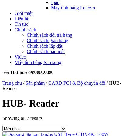
Ipad
Máy tính bảng Lenovo
Giới thiệu
Liên hệ
Tin tức
Chính sách
Chính sách đổi trả hàng
Chính sách giao hàng
Chính sách lắp đặt
Chính sách bảo mật
Video
Máy tính bảng Samsung
icon
Hotline: 0938552865
Trang chủ
/
Sản phẩm
/
CARD PCI & Bộ chuyển đổi
/ HUB-
Reader
HUB- Reader
Showing all 7 results