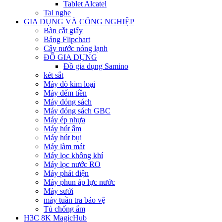
Tablet Alcatel
Tai nghe
GIA DỤNG VÀ CÔNG NGHIỆP
Bàn cắt giấy
Bảng Flipchart
Cây nước nóng lạnh
ĐỒ GIA DỤNG
Đồ gia dụng Samino
két sắt
Máy dò kim loại
Máy đếm tiền
Máy đóng sách
Máy đóng sách GBC
Máy ép nhựa
Máy hút ẩm
Máy hút bụi
Máy làm mát
Máy lọc không khí
Máy lọc nước RO
Máy phát điện
Máy phun áp lực nước
Máy sưởi
máy tuần tra bảo vệ
Tủ chống ẩm
H3C 8K MagicHub