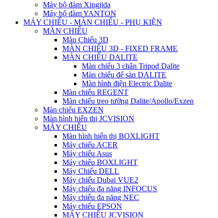
Máy bộ đàm Xingjida
Máy bộ đàm YANTON
MÁY CHIẾU - MÀN CHIẾU - PHỤ KIỆN
MÀN CHIẾU
Màn Chiếu 3D
MÀN CHIẾU 3D - FIXED FRAME
MÀN CHIẾU DALITE
Màn chiếu 3 chân Tripod Dalite
Màn chiếu để sàn DALITE
Màn hình điện Electric Dalite
Màn chiếu REGENT
Màn chiếu treo tường Dalite/Apollo/Exzen
Màn chiếu EXZEN
Màn hình hiển thị JCVISION
MÁY CHIẾU
Màn hình hiển thị BOXLIGHT
Máy chiếu ACER
Máy chiếu Asus
Máy chiếu BOXLIGHT
Máy Chiếu DELL
Máy chiếu Dubai VUE2
Máy chiếu đa năng INFOCUS
Máy chiếu đa năng NEC
Máy chiếu EPSON
MÁY CHIẾU JCVISION