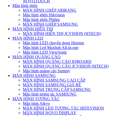
NOVOTOUCH
Màn hình ghép
MÀN HÌNH GHÉP ARIRANG
Màn hình ghép Hikvision
Màn hình ghép Philips
MÀN HÌNH GHÉP SAMSUNG
MÀN HÌNH HIỂN THỊ
MÀN HÌNH HIỂN THỊ JCVISION (HTECH)
MÀN HÌNH LED
Màn hình LED chuyên dụng Hisense
Màn hình Led Maxhub All-in-one
Màn hình LED ViewSonic
MÀN HÌNH QUẢNG CÁO
MÀN HÌNH QUẢNG CÁO IQBOARD
MÀN HÌNH QUẢNG CÁO JCVISION (HTECH)
Màn hình quảng cáo Summy
MÀN HÌNH SAMSUNG
MÀN HÌNH SAMSUNG CAO CẤP
MÀN HÌNH SAMSUNG GIÁ RẺ
MÀN HÌNH TRUNG CẤP SAMSUNG
Màn hình tương tác SAMSUNG
MÀN HÌNH TƯƠNG TÁC
Màn hình Aikyo
MÀN HÌNH LED TƯƠNG TÁC HITEVISION
MÀN HÌNH NOVO DISPLAY