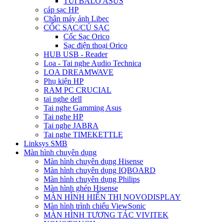
TÚI BALO ASUS
cáp sạc HP
Chân máy ảnh Libec
CỐC SẠC/CỦ SẠC
Cốc Sạc Orico
Sạc điện thoại Orico
HUB USB - Reader
Loa - Tai nghe Audio Technica
LOA DREAMWAVE
Phụ kiện HP
RAM PC CRUCIAL
tai nghe dell
Tai nghe Gamming Asus
Tai nghe HP
Tai nghe JABRA
Tai nghe TIMEKETTLE
Linksys SMB
Màn hình chuyên dụng
Màn hình chuyên dụng Hisense
Màn hình chuyên dụng IQBOARD
Màn hình chuyên dụng Philips
Màn hình ghép Hisense
MÀN HÌNH HIỂN THỊ NOVODISPLAY
Màn hình trình chiếu ViewSonic
MÀN HÌNH TƯƠNG TÁC VIVITEK