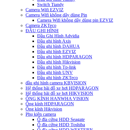
Switch Tiandy
Camera Wifi EZVIZ
Camera Wifi không dây dùng Pin
Camera Wifi không dây dùng pin EZVIZ
Camera ZKTeco
ĐẦU GHI HÌNH
Đầu Ghi Hình Advidia
Đầu ghi hình Axis
Đầu ghi hình DAHUA
Đầu ghi hình EZVIZ
Đầu ghi hình HDPARAGON
Đầu ghi hình Hikvision
Đầu ghi hình Tp-link
Đầu ghi hình UNV
Đầu ghi hình ZKTeco
đầu ghi hình camera KBVISION
Hệ thống bãi đỗ xe hơi HDPARAGON
Hệ thống bãi đỗ xe hơi HIKVISION
ỐNG KÍNH HANWHA VISION
Ống kính HDPARAGON
Ống kính Hikvision
Phụ kiện camera
Ổ đĩa cứng HDD Seagate
Ổ đĩa cứng HDD Toshiba
Ổ đĩa cứng HDD WESTERN