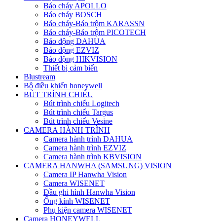
Báo cháy APOLLO
Báo cháy BOSCH
Báo cháy-Báo trộm KARASSN
Báo cháy-Báo trộm PICOTECH
Báo động DAHUA
Báo động EZVIZ
Báo động HIKVISION
Thiết bị cảm biến
Blustream
Bộ điều khiển honeywell
BÚT TRÌNH CHIẾU
Bút trình chiếu Logitech
Bút trình chiếu Targus
Bút trình chiếu Vesine
CAMERA HÀNH TRÌNH
Camera hành trình DAHUA
Camera hành trình EZVIZ
Camera hành trình KBVISION
CAMERA HANWHA (SAMSUNG) VISION
Camera IP Hanwha Vision
Camera WISENET
Đầu ghi hình Hanwha Vision
Ống kính WISENET
Phụ kiện camera WISENET
Camera HONEYWELL