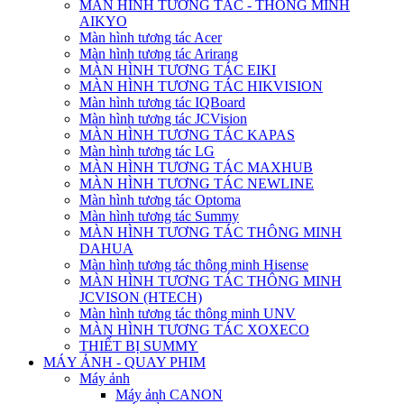
MÀN HÌNH TƯƠNG TÁC - THÔNG MINH
AIKYO
Màn hình tương tác Acer
Màn hình tương tác Arirang
MÀN HÌNH TƯƠNG TÁC EIKI
MÀN HÌNH TƯƠNG TÁC HIKVISION
Màn hình tương tác IQBoard
Màn hình tương tác JCVision
MÀN HÌNH TƯƠNG TÁC KAPAS
Màn hình tương tác LG
MÀN HÌNH TƯƠNG TÁC MAXHUB
MÀN HÌNH TƯƠNG TÁC NEWLINE
Màn hình tương tác Optoma
Màn hình tương tác Summy
MÀN HÌNH TƯƠNG TÁC THÔNG MINH
DAHUA
Màn hình tương tác thông minh Hisense
MÀN HÌNH TƯƠNG TÁC THÔNG MINH
JCVISON (HTECH)
Màn hình tương tác thông minh UNV
MÀN HÌNH TƯƠNG TÁC XOXECO
THIẾT BỊ SUMMY
MÁY ẢNH - QUAY PHIM
Máy ảnh
Máy ảnh CANON