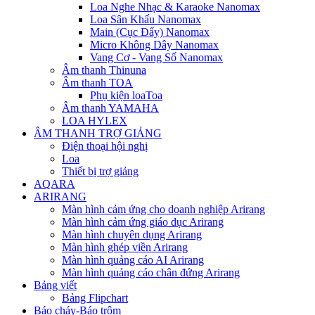
Loa Nghe Nhạc & Karaoke Nanomax
Loa Sân Khấu Nanomax
Main (Cục Đẩy) Nanomax
Micro Không Dây Nanomax
Vang Cơ - Vang Số Nanomax
Âm thanh Thinuna
Âm thanh TOA
Phụ kiện loaToa
Âm thanh YAMAHA
LOA HYLEX
ÂM THANH TRỢ GIẢNG
Điện thoại hội nghị
Loa
Thiết bị trợ giảng
AQARA
ARIRANG
Màn hình cảm ứng cho doanh nghiệp Arirang
Màn hình cảm ứng giáo dục Arirang
Màn hình chuyên dụng Arirang
Màn hình ghép viền Arirang
Màn hình quảng cáo AI Arirang
Màn hình quảng cáo chân đứng Arirang
Bảng viết
Bảng Flipchart
Báo cháy-Báo trộm