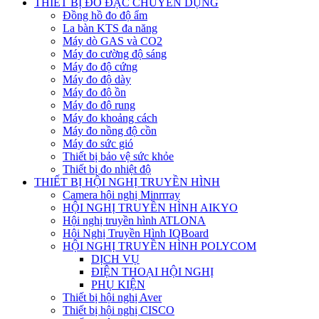
THIẾT BỊ ĐO ĐẠC CHUYÊN DỤNG
Đồng hồ đo độ ẩm
La bàn KTS đa năng
Máy dò GAS và CO2
Máy đo cường độ sáng
Máy đo độ cứng
Máy đo độ dày
Máy đo độ ồn
Máy đo độ rung
Máy đo khoảng cách
Máy đo nồng độ cồn
Máy đo sức gió
Thiết bị bảo vệ sức khỏe
Thiết bị đo nhiệt độ
THIẾT BỊ HỘI NGHỊ TRUYỀN HÌNH
Camera hội nghị Minrrray
HỘI NGHỊ TRUYỀN HÌNH AIKYO
Hội nghị truyền hình ATLONA
Hội Nghị Truyền Hình IQBoard
HỘI NGHỊ TRUYỀN HÌNH POLYCOM
DỊCH VỤ
ĐIỆN THOẠI HỘI NGHỊ
PHỤ KIỆN
Thiết bị hội nghị Aver
Thiết bị hội nghị CISCO