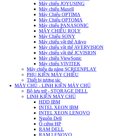
Máy chiếu JOYUSING
Máy chiếu Maxell
Máy Chiếu OPTIMA
Máy Chiếu OPTOMA
Máy chiếu PANASONIC
MÁY CHIẾU ROLY
Máy Chiếu SONY
Máy chiếu vật thể Aikyo
Máy chiếu vật thể AVERVISION
Máy chiếu vật thể JCVISION
Máy chiếu ViewSonic
Máy chiếu VIVITEK
Máy chiếu đa năng SCREENPLAY
PHỤ KIỆN MÁY CHIẾU
Thiết bị tương tác
MÁY CHỦ - LINH KIỆN MÁY CHỦ
Bộ lưu trữ - STORAGE DELL
LINH KIỆN MÁY CHỦ
HDD IBM
INTEL XEON IBM
INTEL XEON LENOVO
Nguồn Dell
Ổ cứng HP
RAM DELL
RAM LENOVO