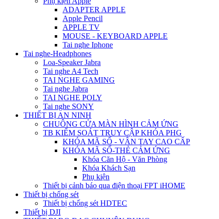
Phụ kiện Apple
ADAPTER APPLE
Apple Pencil
APPLE TV
MOUSE - KEYBOARD APPLE
Tai nghe Iphone
Tai nghe-Headphones
Loa-Speaker Jabra
Tai nghe A4 Tech
TAI NGHE GAMING
Tai nghe Jabra
TAI NGHE POLY
Tai nghe SONY
THIẾT BỊ AN NINH
CHUÔNG CỬA MÀN HÌNH CẢM ỨNG
TB KIỂM SOÁT TRUY CẬP KHÓA PHG
KHÓA MÃ SỐ - VÂN TAY CAO CẤP
KHÓA MÃ SỐ-THẺ CẢM ỨNG
Khóa Căn Hộ - Văn Phòng
Khóa Khách Sạn
Phụ kiện
Thiết bị cảnh báo qua điện thoại FPT iHOME
Thiết bị chống sét
Thiết bị chống sét HDTEC
Thiết bị DJI