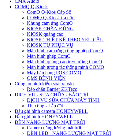
CMX Audio
COMQ Q-Kiosk
ComQ Q-Kios Cấp Số
COMQ Q-Kiosk tra cứu
Khung cảm ứng ComQ
KIOSK CHÂN ĐỨNG
KIOSK quảng cáo
KIOSK THIẾT KẾ THEO YÊU CẦU
KIOSK TỰ PHỤC VỤ
Màn hình cảm ứng công nghiệp ComQ
Màn hình ghép ComQ
Màn hình quảng cáo treo tường ComQ
Màn hình tương tác thông minh COMQ
Máy bán hàng POS COMQ
QMS BỆNH VIỆN
Cổng an ninh kiểm soát ra vào
Rào chắn Barrier ZKTeco
DỊCH VỤ - SỬA CHỮA - BẢO TRÌ
DỊCH VỤ SỬA CHỮA MÁY TÍNH
Thi công - Lắp đặt
Đầu ghi hình camera HONEYWELL
Đầu ghi hình HONEYWELL
ĐÈN NĂNG LƯỢNG MẶT TRỜI
Camera năng lượng mặt trời
ĐÈN LED - NĂNG LƯỢNG MẶT TRỜI