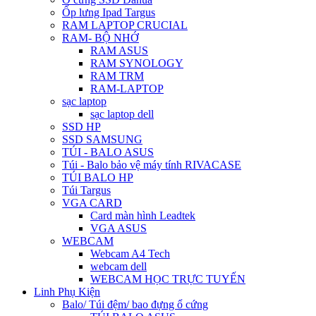
Ốp lưng Ipad Targus
RAM LAPTOP CRUCIAL
RAM- BỘ NHỚ
RAM ASUS
RAM SYNOLOGY
RAM TRM
RAM-LAPTOP
sạc laptop
sạc laptop dell
SSD HP
SSD SAMSUNG
TÚI - BALO ASUS
Túi - Balo bảo vệ máy tính RIVACASE
TÚI BALO HP
Túi Targus
VGA CARD
Card màn hình Leadtek
VGA ASUS
WEBCAM
Webcam A4 Tech
webcam dell
WEBCAM HỌC TRỰC TUYẾN
Linh Phụ Kiện
Balo/ Túi đệm/ bao đựng ổ cứng