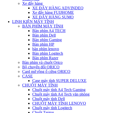
Xe đẩy hàng
XE ĐẨY HÀNG ADVINDEQ
Xe đẩy hàng FUIJHOME
XE ĐẨY HÀNG SUMO
LINH KIỆN MÁY TÍNH
BÀN PHÍM MÁY TÍNH
Bàn phím A4 TECH
Bàn phím Dell
Bàn phím Gaming
Bàn phím HP
bàn phím lenovo
Bàn phím Logitech
Bàn phím Razer
Bàn phím và chuột Orico
Bộ chuyển đổi ORICO
Card mở rộng ổ cứng ORICO
CASE
Case máy tính SUPER DELUXE
CHUỘT MÁY TÍNH
Chuột máy tính A4 Tech Gaming
Chuột máy tính A4 Tech văn phòng
Chuột máy tính Dell
CHUỘT MÁY TÍNH LENOVO
Chuột máy tính Logitech
Chuột Targus