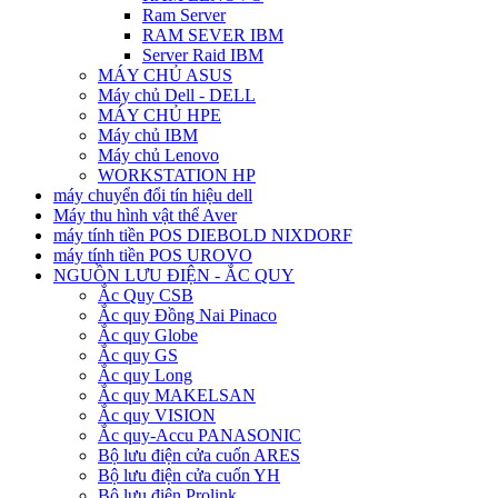
Ram Server
RAM SEVER IBM
Server Raid IBM
MÁY CHỦ ASUS
Máy chủ Dell - DELL
MÁY CHỦ HPE
Máy chủ IBM
Máy chủ Lenovo
WORKSTATION HP
máy chuyển đổi tín hiệu dell
Máy thu hình vật thể Aver
máy tính tiền POS DIEBOLD NIXDORF
máy tính tiền POS UROVO
NGUỒN LƯU ĐIỆN - ẮC QUY
Ắc Quy CSB
Ắc quy Đồng Nai Pinaco
Ắc quy Globe
Ắc quy GS
Ắc quy Long
Ắc quy MAKELSAN
Ắc quy VISION
Ắc quy-Accu PANASONIC
Bộ lưu điện cửa cuốn ARES
Bộ lưu điện cửa cuốn YH
Bộ lưu điện Prolink