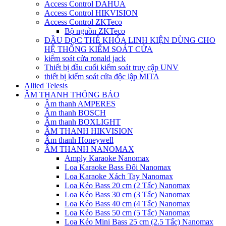
Access Control DAHUA
Access Control HIKVISION
Access Control ZKTeco
Bộ nguồn ZKTeco
ĐẦU ĐỌC THẺ KHÓA LINH KIỆN DÙNG CHO
HỆ THỐNG KIỂM SOÁT CỬA
kiếm soát cửa ronald jack
Thiết bị đầu cuối kiểm soát truy cập UNV
thiết bị kiểm soát cửa độc lập MITA
Allied Telesis
ÂM THANH THÔNG BÁO
Âm thanh AMPERES
Âm thanh BOSCH
Âm thanh BOXLIGHT
ÂM THANH HIKVISION
Âm thanh Honeywell
ÂM THANH NANOMAX
Amply Karaoke Nanomax
Loa Karaoke Bass Đôi Nanomax
Loa Karaoke Xách Tay Nanomax
Loa Kéo Bass 20 cm (2 Tấc) Nanomax
Loa Kéo Bass 30 cm (3 Tấc) Nanomax
Loa Kéo Bass 40 cm (4 Tấc) Nanomax
Loa Kéo Bass 50 cm (5 Tấc) Nanomax
Loa Kéo Mini Bass 25 cm (2.5 Tấc) Nanomax