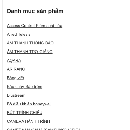
Danh mục sản phẩm
Access Control-Kiểm soát cửa
Allied Telesis
ÂM THANH THÔNG BÁO
ÂM THANH TRỢ GIẢNG
AQARA
ARIRANG
Bảng viết
Báo cháy-Báo trộm
Blustream
Bộ điều khiển honeywell
BÚT TRÌNH CHIẾU
CAMERA HÀNH TRÌNH
CAMERA HANWHA (SAMSUNG) VISION