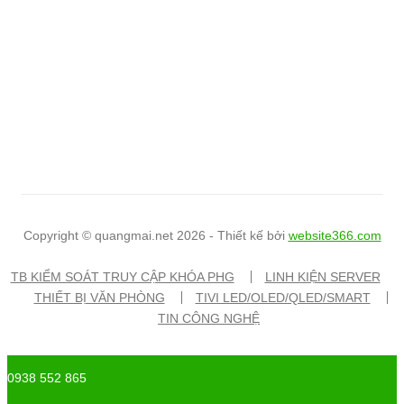
Copyright © quangmai.net 2026 - Thiết kế bởi
website366.com
TB KIỂM SOÁT TRUY CẬP KHÓA PHG
LINH KIỆN SERVER
THIẾT BỊ VĂN PHÒNG
TIVI LED/OLED/QLED/SMART
TIN CÔNG NGHỆ
0938 552 865