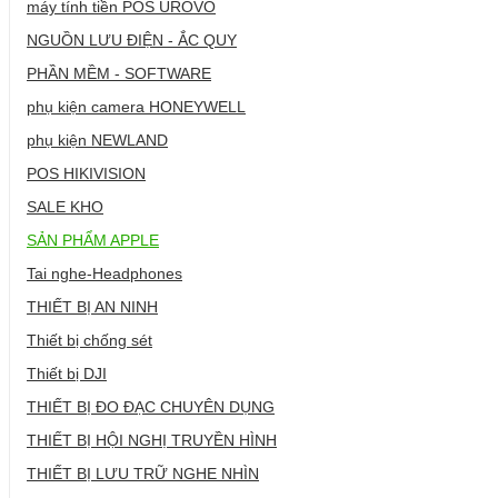
máy tính tiền POS UROVO
NGUỒN LƯU ĐIỆN - ẮC QUY
PHẦN MỀM - SOFTWARE
phụ kiện camera HONEYWELL
phụ kiện NEWLAND
POS HIKIVISION
SALE KHO
SẢN PHẨM APPLE
Tai nghe-Headphones
THIẾT BỊ AN NINH
Thiết bị chống sét
Thiết bị DJI
THIẾT BỊ ĐO ĐẠC CHUYÊN DỤNG
THIẾT BỊ HỘI NGHỊ TRUYỀN HÌNH
THIẾT BỊ LƯU TRỮ NGHE NHÌN