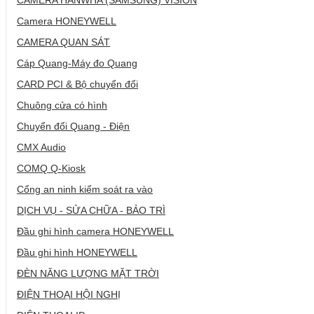
Camera HONEYWELL
CAMERA QUAN SÁT
Cáp Quang-Máy đo Quang
CARD PCI & Bộ chuyển đổi
Chuông cửa có hình
Chuyển đổi Quang - Điện
CMX Audio
COMQ Q-Kiosk
Cổng an ninh kiểm soát ra vào
DỊCH VỤ - SỬA CHỮA - BẢO TRÌ
Đầu ghi hình camera HONEYWELL
Đầu ghi hình HONEYWELL
ĐÈN NĂNG LƯỢNG MẶT TRỜI
ĐIỆN THOẠI HỘI NGHỊ