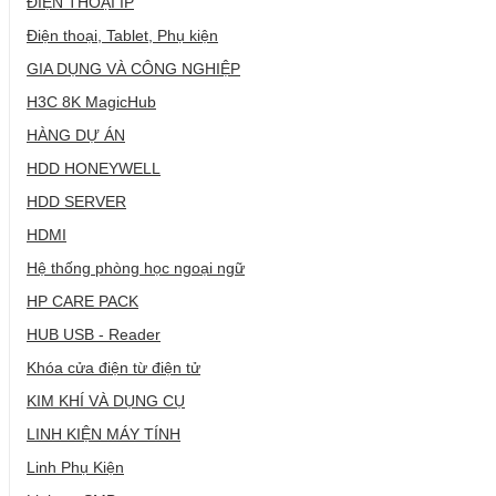
ĐIỆN THOẠI IP
Điện thoại, Tablet, Phụ kiện
GIA DỤNG VÀ CÔNG NGHIỆP
H3C 8K MagicHub
HÀNG DỰ ÁN
HDD HONEYWELL
HDD SERVER
HDMI
Hệ thống phòng học ngoại ngữ
HP CARE PACK
HUB USB - Reader
Khóa cửa điện từ điện tử
KIM KHÍ VÀ DỤNG CỤ
LINH KIỆN MÁY TÍNH
Linh Phụ Kiện