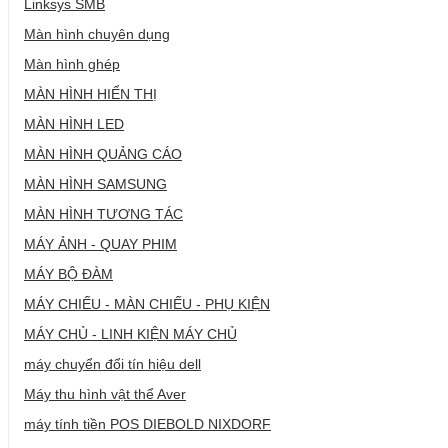
Linksys SMB
Màn hình chuyên dụng
Màn hình ghép
MÀN HÌNH HIỂN THỊ
MÀN HÌNH LED
MÀN HÌNH QUẢNG CÁO
MÀN HÌNH SAMSUNG
MÀN HÌNH TƯƠNG TÁC
MÁY ẢNH - QUAY PHIM
MÁY BỘ ĐÀM
MÁY CHIẾU - MÀN CHIẾU - PHỤ KIỆN
MÁY CHỦ - LINH KIỆN MÁY CHỦ
máy chuyển đổi tín hiệu dell
Máy thu hình vật thể Aver
máy tính tiền POS DIEBOLD NIXDORF