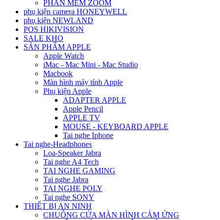
PHẦN MỀM ZOOM
phụ kiện camera HONEYWELL
phụ kiện NEWLAND
POS HIKIVISION
SALE KHO
SẢN PHẨM APPLE
Apple Watch
iMac - Mac Mini - Mac Studio
Macbook
Màn hình máy tính Apple
Phụ kiện Apple
ADAPTER APPLE
Apple Pencil
APPLE TV
MOUSE - KEYBOARD APPLE
Tai nghe Iphone
Tai nghe-Headphones
Loa-Speaker Jabra
Tai nghe A4 Tech
TAI NGHE GAMING
Tai nghe Jabra
TAI NGHE POLY
Tai nghe SONY
THIẾT BỊ AN NINH
CHUÔNG CỬA MÀN HÌNH CẢM ỨNG