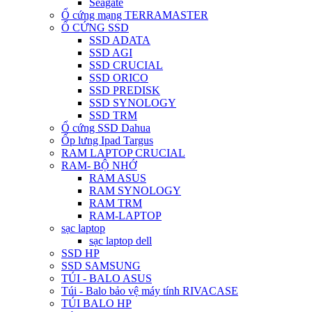
Seagate
Ổ cứng mạng TERRAMASTER
Ổ CỨNG SSD
SSD ADATA
SSD AGI
SSD CRUCIAL
SSD ORICO
SSD PREDISK
SSD SYNOLOGY
SSD TRM
Ổ cứng SSD Dahua
Ốp lưng Ipad Targus
RAM LAPTOP CRUCIAL
RAM- BỘ NHỚ
RAM ASUS
RAM SYNOLOGY
RAM TRM
RAM-LAPTOP
sạc laptop
sạc laptop dell
SSD HP
SSD SAMSUNG
TÚI - BALO ASUS
Túi - Balo bảo vệ máy tính RIVACASE
TÚI BALO HP