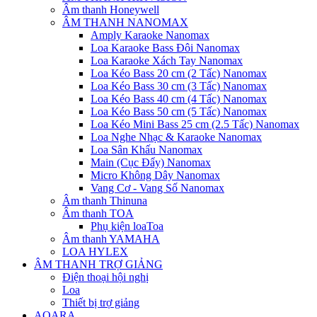
Âm thanh Honeywell
ÂM THANH NANOMAX
Amply Karaoke Nanomax
Loa Karaoke Bass Đôi Nanomax
Loa Karaoke Xách Tay Nanomax
Loa Kéo Bass 20 cm (2 Tấc) Nanomax
Loa Kéo Bass 30 cm (3 Tấc) Nanomax
Loa Kéo Bass 40 cm (4 Tấc) Nanomax
Loa Kéo Bass 50 cm (5 Tấc) Nanomax
Loa Kéo Mini Bass 25 cm (2.5 Tấc) Nanomax
Loa Nghe Nhạc & Karaoke Nanomax
Loa Sân Khấu Nanomax
Main (Cục Đẩy) Nanomax
Micro Không Dây Nanomax
Vang Cơ - Vang Số Nanomax
Âm thanh Thinuna
Âm thanh TOA
Phụ kiện loaToa
Âm thanh YAMAHA
LOA HYLEX
ÂM THANH TRỢ GIẢNG
Điện thoại hội nghị
Loa
Thiết bị trợ giảng
AQARA