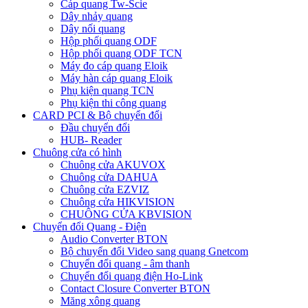
Cáp quang Tw-Scie
Dây nhảy quang
Dây nối quang
Hộp phối quang ODF
Hộp phối quang ODF TCN
Máy đo cáp quang Eloik
Máy hàn cáp quang Eloik
Phụ kiện quang TCN
Phụ kiện thi công quang
CARD PCI & Bộ chuyển đổi
Đầu chuyển đổi
HUB- Reader
Chuông cửa có hình
Chuông cửa AKUVOX
Chuông cửa DAHUA
Chuông cửa EZVIZ
Chuông cửa HIKVISION
CHUÔNG CỬA KBVISION
Chuyển đổi Quang - Điện
Audio Converter BTON
Bộ chuyển đổi Video sang quang Gnetcom
Chuyển đổi quang - âm thanh
Chuyển đổi quang điện Ho-Link
Contact Closure Converter BTON
Măng xông quang