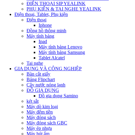
ĐIỆN THOẠI SIP YEALINK
PHỤ KIỆN & TAI NGHE YEALINK
Điện thoại, Tablet, Phụ kiện
Điện thoại
Iphone
Đồng hồ thông minh
Máy tính bảng
Ipad
Máy tính bảng Lenovo
Máy tính bảng Samsung
Tablet Alcatel
Tai nghe
GIA DỤNG VÀ CÔNG NGHIỆP
Bàn cắt giấy
Bảng Flipchart
Cây nước nóng lạnh
ĐỒ GIA DỤNG
Đồ gia dụng Samino
két sắt
Máy dò kim loại
Máy đếm tiền
Máy đóng sách
Máy đóng sách GBC
Máy ép nhựa
Máy hút ẩm