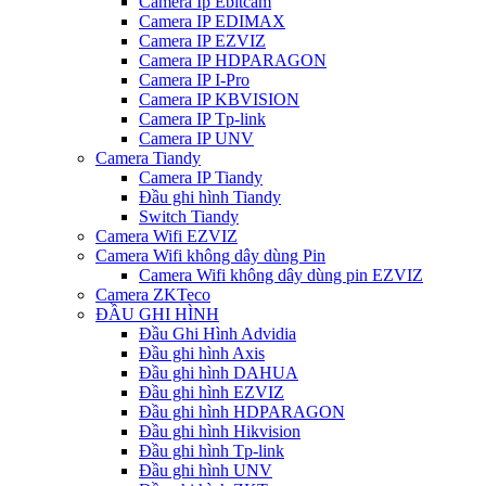
Camera Ip Ebitcam
Camera IP EDIMAX
Camera IP EZVIZ
Camera IP HDPARAGON
Camera IP I-Pro
Camera IP KBVISION
Camera IP Tp-link
Camera IP UNV
Camera Tiandy
Camera IP Tiandy
Đầu ghi hình Tiandy
Switch Tiandy
Camera Wifi EZVIZ
Camera Wifi không dây dùng Pin
Camera Wifi không dây dùng pin EZVIZ
Camera ZKTeco
ĐẦU GHI HÌNH
Đầu Ghi Hình Advidia
Đầu ghi hình Axis
Đầu ghi hình DAHUA
Đầu ghi hình EZVIZ
Đầu ghi hình HDPARAGON
Đầu ghi hình Hikvision
Đầu ghi hình Tp-link
Đầu ghi hình UNV