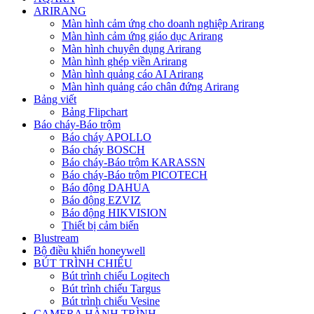
ARIRANG
Màn hình cảm ứng cho doanh nghiệp Arirang
Màn hình cảm ứng giáo dục Arirang
Màn hình chuyên dụng Arirang
Màn hình ghép viền Arirang
Màn hình quảng cáo AI Arirang
Màn hình quảng cáo chân đứng Arirang
Bảng viết
Bảng Flipchart
Báo cháy-Báo trộm
Báo cháy APOLLO
Báo cháy BOSCH
Báo cháy-Báo trộm KARASSN
Báo cháy-Báo trộm PICOTECH
Báo động DAHUA
Báo động EZVIZ
Báo động HIKVISION
Thiết bị cảm biến
Blustream
Bộ điều khiển honeywell
BÚT TRÌNH CHIẾU
Bút trình chiếu Logitech
Bút trình chiếu Targus
Bút trình chiếu Vesine
CAMERA HÀNH TRÌNH