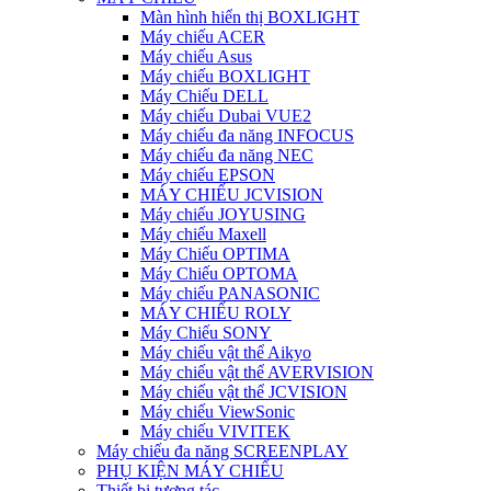
Màn hình hiển thị BOXLIGHT
Máy chiếu ACER
Máy chiếu Asus
Máy chiếu BOXLIGHT
Máy Chiếu DELL
Máy chiếu Dubai VUE2
Máy chiếu đa năng INFOCUS
Máy chiếu đa năng NEC
Máy chiếu EPSON
MÁY CHIẾU JCVISION
Máy chiếu JOYUSING
Máy chiếu Maxell
Máy Chiếu OPTIMA
Máy Chiếu OPTOMA
Máy chiếu PANASONIC
MÁY CHIẾU ROLY
Máy Chiếu SONY
Máy chiếu vật thể Aikyo
Máy chiếu vật thể AVERVISION
Máy chiếu vật thể JCVISION
Máy chiếu ViewSonic
Máy chiếu VIVITEK
Máy chiếu đa năng SCREENPLAY
PHỤ KIỆN MÁY CHIẾU
Thiết bị tương tác