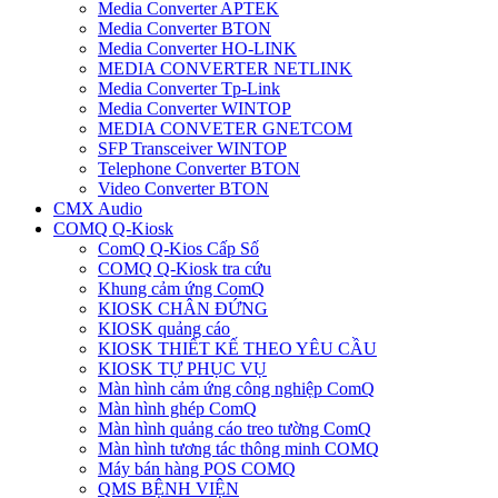
Media Converter APTEK
Media Converter BTON
Media Converter HO-LINK
MEDIA CONVERTER NETLINK
Media Converter Tp-Link
Media Converter WINTOP
MEDIA CONVETER GNETCOM
SFP Transceiver WINTOP
Telephone Converter BTON
Video Converter BTON
CMX Audio
COMQ Q-Kiosk
ComQ Q-Kios Cấp Số
COMQ Q-Kiosk tra cứu
Khung cảm ứng ComQ
KIOSK CHÂN ĐỨNG
KIOSK quảng cáo
KIOSK THIẾT KẾ THEO YÊU CẦU
KIOSK TỰ PHỤC VỤ
Màn hình cảm ứng công nghiệp ComQ
Màn hình ghép ComQ
Màn hình quảng cáo treo tường ComQ
Màn hình tương tác thông minh COMQ
Máy bán hàng POS COMQ
QMS BỆNH VIỆN