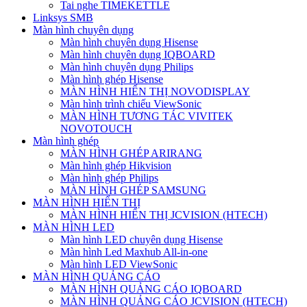
Tai nghe TIMEKETTLE
Linksys SMB
Màn hình chuyên dụng
Màn hình chuyên dụng Hisense
Màn hình chuyên dụng IQBOARD
Màn hình chuyên dụng Philips
Màn hình ghép Hisense
MÀN HÌNH HIỂN THỊ NOVODISPLAY
Màn hình trình chiếu ViewSonic
MÀN HÌNH TƯƠNG TÁC VIVITEK
NOVOTOUCH
Màn hình ghép
MÀN HÌNH GHÉP ARIRANG
Màn hình ghép Hikvision
Màn hình ghép Philips
MÀN HÌNH GHÉP SAMSUNG
MÀN HÌNH HIỂN THỊ
MÀN HÌNH HIỂN THỊ JCVISION (HTECH)
MÀN HÌNH LED
Màn hình LED chuyên dụng Hisense
Màn hình Led Maxhub All-in-one
Màn hình LED ViewSonic
MÀN HÌNH QUẢNG CÁO
MÀN HÌNH QUẢNG CÁO IQBOARD
MÀN HÌNH QUẢNG CÁO JCVISION (HTECH)