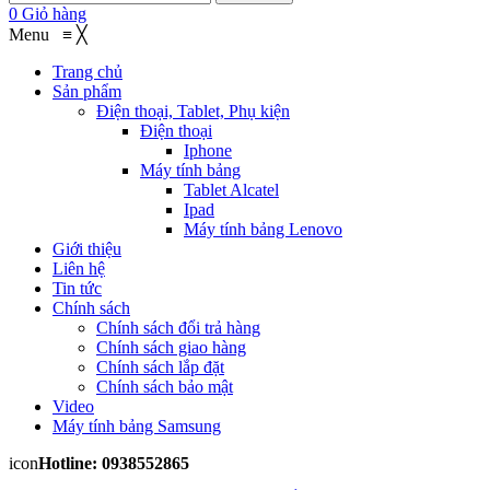
0
Giỏ hàng
Menu
≡
╳
Trang chủ
Sản phẩm
Điện thoại, Tablet, Phụ kiện
Điện thoại
Iphone
Máy tính bảng
Tablet Alcatel
Ipad
Máy tính bảng Lenovo
Giới thiệu
Liên hệ
Tin tức
Chính sách
Chính sách đổi trả hàng
Chính sách giao hàng
Chính sách lắp đặt
Chính sách bảo mật
Video
Máy tính bảng Samsung
icon
Hotline: 0938552865