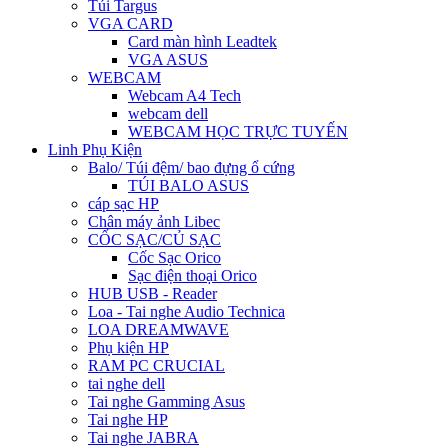
Túi Targus
VGA CARD
Card màn hình Leadtek
VGA ASUS
WEBCAM
Webcam A4 Tech
webcam dell
WEBCAM HỌC TRỰC TUYẾN
Linh Phụ Kiện
Balo/ Túi đệm/ bao đựng ổ cứng
TÚI BALO ASUS
cáp sạc HP
Chân máy ảnh Libec
CỐC SẠC/CỦ SẠC
Cốc Sạc Orico
Sạc điện thoại Orico
HUB USB - Reader
Loa - Tai nghe Audio Technica
LOA DREAMWAVE
Phụ kiện HP
RAM PC CRUCIAL
tai nghe dell
Tai nghe Gamming Asus
Tai nghe HP
Tai nghe JABRA