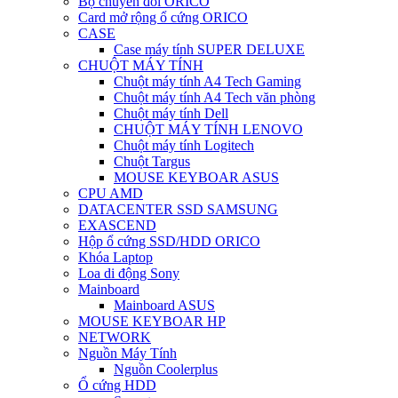
Bộ chuyển đổi ORICO
Card mở rộng ổ cứng ORICO
CASE
Case máy tính SUPER DELUXE
CHUỘT MÁY TÍNH
Chuột máy tính A4 Tech Gaming
Chuột máy tính A4 Tech văn phòng
Chuột máy tính Dell
CHUỘT MÁY TÍNH LENOVO
Chuột máy tính Logitech
Chuột Targus
MOUSE KEYBOAR ASUS
CPU AMD
DATACENTER SSD SAMSUNG
EXASCEND
Hộp ổ cứng SSD/HDD ORICO
Khóa Laptop
Loa di động Sony
Mainboard
Mainboard ASUS
MOUSE KEYBOAR HP
NETWORK
Nguồn Máy Tính
Nguồn Coolerplus
Ổ cứng HDD