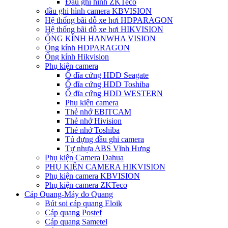
Đầu ghi hình ZKTeco
đầu ghi hình camera KBVISION
Hệ thống bãi đỗ xe hơi HDPARAGON
Hệ thống bãi đỗ xe hơi HIKVISION
ỐNG KÍNH HANWHA VISION
Ống kính HDPARAGON
Ống kính Hikvision
Phụ kiện camera
Ổ đĩa cứng HDD Seagate
Ổ đĩa cứng HDD Toshiba
Ổ đĩa cứng HDD WESTERN
Phụ kiện camera
Thẻ nhớ EBITCAM
Thẻ nhớ Hivision
Thẻ nhớ Toshiba
Tủ đựng đầu ghi camera
Tự nhựa ABS Vĩnh Hưng
Phụ kiện Camera Dahua
PHỤ KIỆN CAMERA HIKVISION
Phụ kiện camera KBVISION
Phụ kiện camera ZKTeco
Cáp Quang-Máy đo Quang
Bút soi cáp quang Eloik
Cáp quang Postef
Cáp quang Sametel