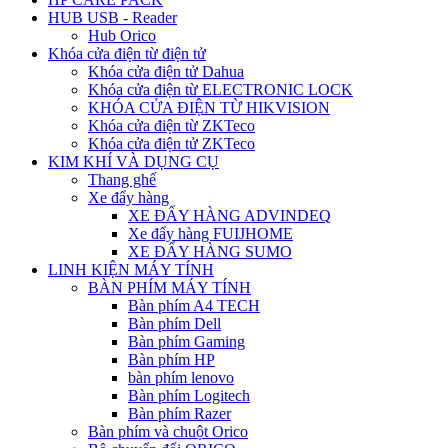
HUB USB - Reader
Hub Orico
Khóa cửa điện từ điện tử
Khóa cửa điện tử Dahua
Khóa cửa điện từ ELECTRONIC LOCK
KHÓA CỬA ĐIỆN TỪ HIKVISION
Khóa cửa điện từ ZKTeco
Khóa cửa điện tử ZKTeco
KIM KHÍ VÀ DỤNG CỤ
Thang ghế
Xe đẩy hàng
XE ĐẨY HÀNG ADVINDEQ
Xe đẩy hàng FUIJHOME
XE ĐẨY HÀNG SUMO
LINH KIỆN MÁY TÍNH
BÀN PHÍM MÁY TÍNH
Bàn phím A4 TECH
Bàn phím Dell
Bàn phím Gaming
Bàn phím HP
bàn phím lenovo
Bàn phím Logitech
Bàn phím Razer
Bàn phím và chuột Orico