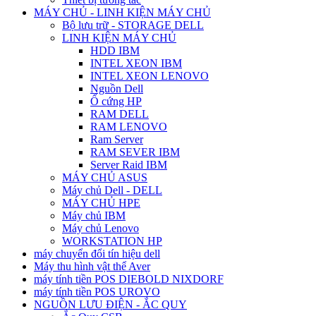
MÁY CHỦ - LINH KIỆN MÁY CHỦ
Bộ lưu trữ - STORAGE DELL
LINH KIỆN MÁY CHỦ
HDD IBM
INTEL XEON IBM
INTEL XEON LENOVO
Nguồn Dell
Ổ cứng HP
RAM DELL
RAM LENOVO
Ram Server
RAM SEVER IBM
Server Raid IBM
MÁY CHỦ ASUS
Máy chủ Dell - DELL
MÁY CHỦ HPE
Máy chủ IBM
Máy chủ Lenovo
WORKSTATION HP
máy chuyển đổi tín hiệu dell
Máy thu hình vật thể Aver
máy tính tiền POS DIEBOLD NIXDORF
máy tính tiền POS UROVO
NGUỒN LƯU ĐIỆN - ẮC QUY