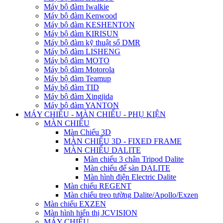
Máy bộ đàm Iwalkie
Máy bộ đàm Kenwood
Máy bộ đàm KESHENTON
Máy bộ đàm KIRISUN
Máy bộ đàm kỹ thuật số DMR
Máy bộ đàm LISHENG
Máy bộ đàm MOTO
Máy bộ đàm Motorola
Máy bộ đàm Teamup
Máy bộ đàm TID
Máy bộ đàm Xingjida
Máy bộ đàm YANTON
MÁY CHIẾU - MÀN CHIẾU - PHỤ KIỆN
MÀN CHIẾU
Màn Chiếu 3D
MÀN CHIẾU 3D - FIXED FRAME
MÀN CHIẾU DALITE
Màn chiếu 3 chân Tripod Dalite
Màn chiếu để sàn DALITE
Màn hình điện Electric Dalite
Màn chiếu REGENT
Màn chiếu treo tường Dalite/Apollo/Exzen
Màn chiếu EXZEN
Màn hình hiển thị JCVISION
MÁY CHIẾU