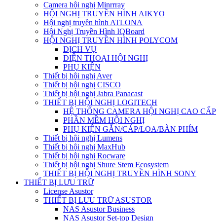
Camera hội nghị Minrrray
HỘI NGHỊ TRUYỀN HÌNH AIKYO
Hội nghị truyền hình ATLONA
Hội Nghị Truyền Hình IQBoard
HỘI NGHỊ TRUYỀN HÌNH POLYCOM
DỊCH VỤ
ĐIỆN THOẠI HỘI NGHỊ
PHỤ KIỆN
Thiết bị hội nghị Aver
Thiết bị hội nghị CISCO
Thiết bị hội nghị Jabra Panacast
THIẾT BỊ HỘI NGHỊ LOGITECH
HỆ THỐNG CAMERA HỘI NGHỊ CAO CẤP
PHẦN MỀM HỘI NGHỊ
PHỤ KIỆN GẮN/CÁP/LOA/BÀN PHÍM
Thiết bị hội nghị Lumens
Thiết bị hội nghị MaxHub
Thiết bị hội nghị Rocware
Thiết bị hội nghị Shure Stem Ecosystem
THIẾT BỊ HỘI NGHỊ TRUYỀN HÌNH SONY
THIẾT BỊ LƯU TRỮ
License Asustor
THIẾT BỊ LƯU TRỮ ASUSTOR
NAS Asustor Business
NAS Asustor Set-top Design