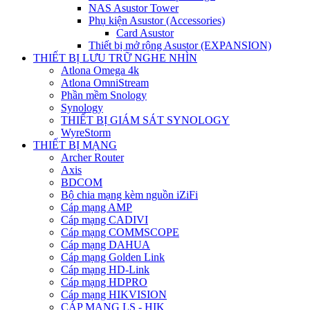
NAS Asustor Tower
Phụ kiện Asustor (Accessories)
Card Asustor
Thiết bị mở rộng Asustor (EXPANSION)
THIẾT BỊ LƯU TRỮ NGHE NHÌN
Atlona Omega 4k
Atlona OmniStream
Phần mềm Snology
Synology
THIẾT BỊ GIÁM SÁT SYNOLOGY
WyreStorm
THIẾT BỊ MẠNG
Archer Router
Axis
BDCOM
Bộ chia mạng kèm nguồn iZiFi
Cáp mạng AMP
Cáp mạng CADIVI
Cáp mạng COMMSCOPE
Cáp mạng DAHUA
Cáp mạng Golden Link
Cáp mạng HD-Link
Cáp mạng HDPRO
Cáp mạng HIKVISION
CÁP MẠNG LS - HIK