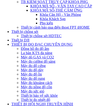
TB KIỂM SOÁT TRUY CẬP KHÓA PHG
KHÓA MÃ SỐ - VÂN TAY CAO CẤP
KHÓA MÃ SỐ-THẺ CẢM ỨNG
Khóa Căn Hộ - Văn Phòng
Khóa Khách Sạn
Phụ kiện
Thiết bị cảnh báo qua điện thoại FPT iHOME
Thiết bị chống sét
Thiết bị chống sét HDTEC
Thiết bị DJI
THIẾT BỊ ĐO ĐẠC CHUYÊN DỤNG
Đồng hồ đo độ ẩm
La bàn KTS đa năng
Máy dò GAS và CO2
Máy đo cường độ sáng
Máy đo độ cứng
Máy đo độ dày
Máy đo độ ồn
Máy đo độ rung
Máy đo khoảng cách
Máy đo nồng độ cồn
Máy đo sức gió
Thiết bị bảo vệ sức khỏe
Thiết bị đo nhiệt độ
THIẾT BỊ HỘI NGHỊ TRUYỀN HÌNH