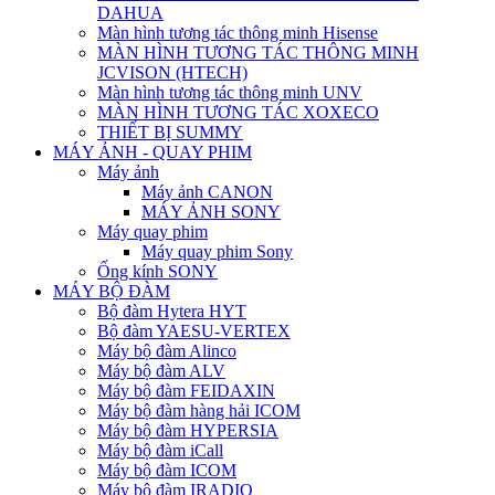
DAHUA
Màn hình tương tác thông minh Hisense
MÀN HÌNH TƯƠNG TÁC THÔNG MINH
JCVISON (HTECH)
Màn hình tương tác thông minh UNV
MÀN HÌNH TƯƠNG TÁC XOXECO
THIẾT BỊ SUMMY
MÁY ẢNH - QUAY PHIM
Máy ảnh
Máy ảnh CANON
MÁY ẢNH SONY
Máy quay phim
Máy quay phim Sony
Ống kính SONY
MÁY BỘ ĐÀM
Bộ đàm Hytera HYT
Bộ đàm YAESU-VERTEX
Máy bộ đàm Alinco
Máy bộ đàm ALV
Máy bộ đàm FEIDAXIN
Máy bộ đàm hàng hải ICOM
Máy bộ đàm HYPERSIA
Máy bộ đàm iCall
Máy bộ đàm ICOM
Máy bộ đàm IRADIO