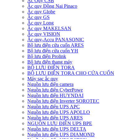
Ắc Quy CSB
Ắc quy Đồng Nai Pinaco
Ắc quy Globe
Ắc quy GS
Ắc quy Long
Ắc quy MAKELSAN
Ắc quy VISION
Ắc quy-Accu PANASONIC
Bộ lưu điện cửa cuốn ARES
Bộ lưu điện cửa cuốn YH
Bộ lưu điện Prolink
Bộ lưu điện thang máy
BỘ LƯU ĐIỆN TORA
BỘ LƯU ĐIỆN TORA CHO CỬA CUỐN
Máy sạc ắc quy
Nguồn lưu điện camera
Nguồn lưu điện CyberPowe
Nguồn lưu điện HUYNDAI
Nguồn lưu điện Inverter SOROTEC
Nguồn lưu điện UPS APC
Nguồn lưu điện UPS APOLLO
Nguồn lưu điện UPS ARES
NGUỒN LƯU ĐIỆN UPS BPE
Nguồn lưu điện UPS DELTA
Nguồn lưu điện UPS DIAMOND