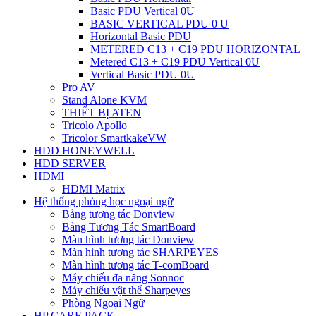
Basic PDU Vertical 0U
BASIC VERTICAL PDU 0 U
Horizontal Basic PDU
METERED C13 + C19 PDU HORIZONTAL
Metered C13 + C19 PDU Vertical 0U
Vertical Basic PDU 0U
Pro AV
Stand Alone KVM
THIẾT BỊ ATEN
Tricolo Apollo
Tricolor SmartkakeVW
HDD HONEYWELL
HDD SERVER
HDMI
HDMI Matrix
Hệ thống phòng học ngoại ngữ
Bảng tương tác Donview
Bảng Tương Tác SmartBoard
Màn hình tương tác Donview
Màn hình tương tác SHARPEYES
Màn hình tương tác T-comBoard
Máy chiếu đa năng Sonnoc
Máy chiếu vật thể Sharpeyes
Phòng Ngoại Ngữ
HP CARE PACK