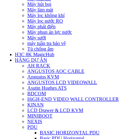
Máy hút bụi
Máy làm mát
Máy lọc không khí
Máy lọc nước RO
Máy phát điện
Máy phun áp lực nước
Máy sưởi
máy tuần tra bảo vệ
Tủ chống ẩm
H3C 8K MagicHub
HÀNG DỰ ÁN
AH RACK
ANGUSTOS AOC CABLE
Angustos KVM
ANGUSTOS LCD VIDEOWALL
Asutin Hughes ATS
BDCOM
HiGH-END VIDEO WALL CONTROLLER
KINAN
LCD Drawer & LCD KVM
MINIBOOT
NEXIS
PDU
BASIC HORIZONTAL PDU
Basic PDU Horizontal