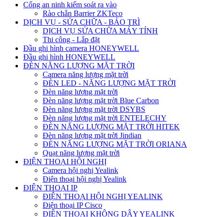
Cổng an ninh kiểm soát ra vào
Rào chắn Barrier ZKTeco
DỊCH VỤ - SỬA CHỮA - BẢO TRÌ
DỊCH VỤ SỬA CHỮA MÁY TÍNH
Thi công - Lắp đặt
Đầu ghi hình camera HONEYWELL
Đầu ghi hình HONEYWELL
ĐÈN NĂNG LƯỢNG MẶT TRỜI
Camera năng lượng mặt trời
ĐÈN LED - NĂNG LƯỢNG MẶT TRỜI
Đèn năng lượng mặt trời
Đèn năng lượng mặt trời Blue Carbon
Đèn năng lượng mặt trời DSYBS
Đèn năng lượng mặt trời ENTELECHY
ĐÈN NĂNG LƯỢNG MẶT TRỜI HITEK
Đèn năng lượng mặt trời Jindian
ĐÈN NĂNG LƯỢNG MẶT TRỜI ORIANA
Quạt năng lượng mặt trời
ĐIỆN THOẠI HỘI NGHỊ
Camera hội nghị Yealink
Điện thoại hội nghị Yealink
ĐIỆN THOẠI IP
ĐIỆN THOẠI HỘI NGHỊ YEALINK
Điện thoại IP Cisco
ĐIỆN THOẠI KHÔNG DÂY YEALINK