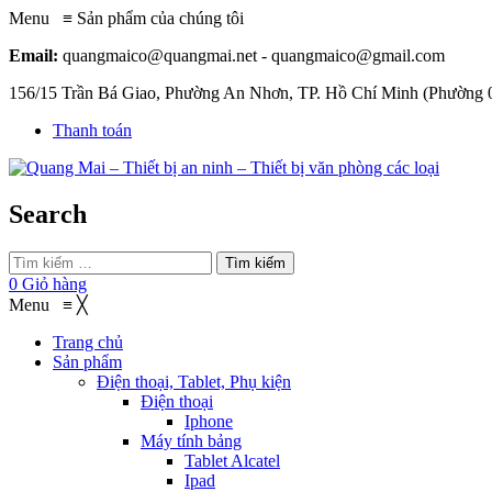
Menu
≡
Sản phẩm của chúng tôi
Email:
quangmaico@quangmai.net - quangmaico@gmail.com
156/15 Trần Bá Giao, Phường An Nhơn, TP. Hồ Chí Minh (Phường 
Thanh toán
Search
Tìm kiếm
0
Giỏ hàng
Menu
≡
╳
Trang chủ
Sản phẩm
Điện thoại, Tablet, Phụ kiện
Điện thoại
Iphone
Máy tính bảng
Tablet Alcatel
Ipad