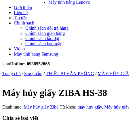
Máy tính bảng Lenovo
Giới thiệu
Liên hệ
Tin tức
Chính sách
Chính sách đổi trả hàng
Chính sách giao hàng
Chính sách lắp đặt
Chính sách bảo mật
Video
Máy tính bảng Samsung
icon
Hotline: 0938552865
Trang chủ
/
Sản phẩm
/
THIẾT BỊ VĂN PHÒNG
/
MÁY HỦY GI
Máy hủy giấy ZIBA HS-38
Danh mục:
Máy hủy giấy Ziba
Từ khóa:
máy hủy giấy
,
Máy hủy giấ
Chia sẻ bài viết