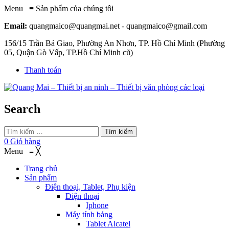
Menu
≡
Sản phẩm của chúng tôi
Email:
quangmaico@quangmai.net - quangmaico@gmail.com
156/15 Trần Bá Giao, Phường An Nhơn, TP. Hồ Chí Minh (Phường
05, Quận Gò Vấp, TP.Hồ Chí Minh cũ)
Thanh toán
Search
Tìm kiếm
0
Giỏ hàng
Menu
≡
╳
Trang chủ
Sản phẩm
Điện thoại, Tablet, Phụ kiện
Điện thoại
Iphone
Máy tính bảng
Tablet Alcatel