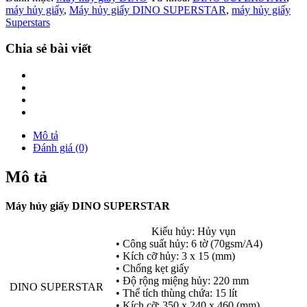
máy hủy giấy
,
Máy hủy giấy DINO SUPERSTAR
,
máy hủy giấy
Superstars
Chia sẻ bài viết
Mô tả
Đánh giá (0)
Mô tả
Máy hủy giấy DINO SUPERSTAR
Kiểu hủy: Hủy vụn
• Công suất hủy: 6 tờ (70gsm/A4)
• Kích cỡ hủy: 3 x 15 (mm)
• Chống kẹt giấy
• Độ rộng miệng hủy: 220 mm
DINO SUPERSTAR
• Thể tích thùng chứa: 15 lít
• Kích cỡ: 350 x 240 x 460 (mm)