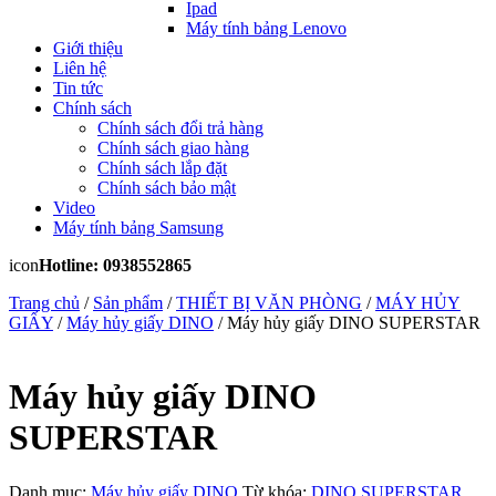
Ipad
Máy tính bảng Lenovo
Giới thiệu
Liên hệ
Tin tức
Chính sách
Chính sách đổi trả hàng
Chính sách giao hàng
Chính sách lắp đặt
Chính sách bảo mật
Video
Máy tính bảng Samsung
icon
Hotline: 0938552865
Trang chủ
/
Sản phẩm
/
THIẾT BỊ VĂN PHÒNG
/
MÁY HỦY
GIẤY
/
Máy hủy giấy DINO
/ Máy hủy giấy DINO SUPERSTAR
Máy hủy giấy DINO
SUPERSTAR
Danh mục:
Máy hủy giấy DINO
Từ khóa:
DINO SUPERSTAR
,