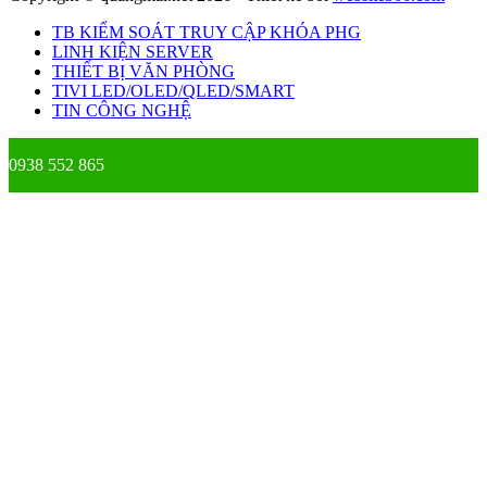
TB KIỂM SOÁT TRUY CẬP KHÓA PHG
LINH KIỆN SERVER
THIẾT BỊ VĂN PHÒNG
TIVI LED/OLED/QLED/SMART
TIN CÔNG NGHỆ
0938 552 865