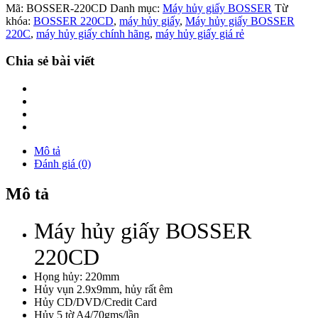
Mã:
BOSSER-220CD
Danh mục:
Máy hủy giấy BOSSER
Từ
khóa:
BOSSER 220CD
,
máy hủy giấy
,
Máy hủy giấy BOSSER
220C
,
máy hủy giấy chính hãng
,
máy hủy giấy giá rẻ
Chia sẻ bài viết
Mô tả
Đánh giá (0)
Mô tả
Máy hủy giấy BOSSER
220CD
Họng hủy: 220mm
Hủy vụn 2.9x9mm, hủy rất êm
Hủy CD/DVD/Credit Card
Hủy 5 tờ A4/70gms/lần