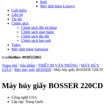
Ipad
Máy tính bảng Lenovo
Giới thiệu
Liên hệ
Tin tức
Chính sách
Chính sách đổi trả hàng
Chính sách giao hàng
Chính sách lắp đặt
Chính sách bảo mật
Video
Máy tính bảng Samsung
icon
Hotline: 0938552865
Trang chủ
/
Sản phẩm
/
THIẾT BỊ VĂN PHÒNG
/
MÁY HỦY
GIẤY
/
Máy hủy giấy BOSSER
/ Máy hủy giấy BOSSER 220CD
Máy hủy giấy BOSSER 220CD
Công nghệ USA
Lắp ráp: Trung Quốc