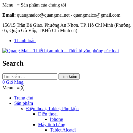
Menu
≡
Sản phẩm của chúng tôi
Email:
quangmaico@quangmai.net - quangmaico@gmail.com
156/15 Trần Bá Giao, Phường An Nhơn, TP. Hồ Chí Minh (Phường
05, Quận Gò Vấp, TP.Hồ Chí Minh cũ)
Thanh toán
Search
Tìm kiếm
0
Giỏ hàng
Menu
≡
╳
Trang chủ
Sản phẩm
Điện thoại, Tablet, Phụ kiện
Điện thoại
Iphone
Máy tính bảng
Tablet Alcatel