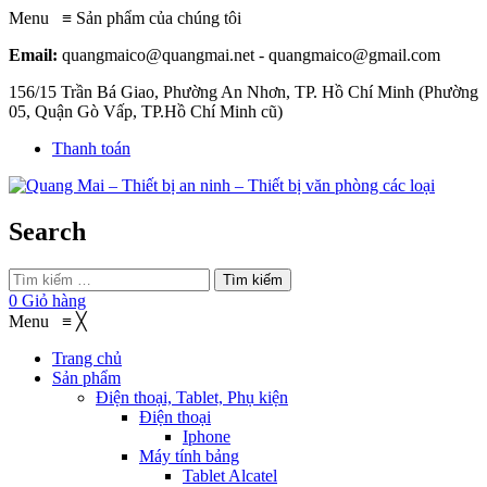
Menu
≡
Sản phẩm của chúng tôi
Email:
quangmaico@quangmai.net - quangmaico@gmail.com
156/15 Trần Bá Giao, Phường An Nhơn, TP. Hồ Chí Minh (Phường
05, Quận Gò Vấp, TP.Hồ Chí Minh cũ)
Thanh toán
Search
Tìm kiếm
0
Giỏ hàng
Menu
≡
╳
Trang chủ
Sản phẩm
Điện thoại, Tablet, Phụ kiện
Điện thoại
Iphone
Máy tính bảng
Tablet Alcatel