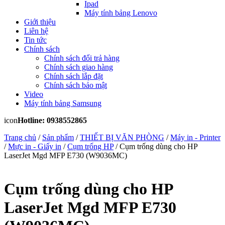
Ipad
Máy tính bảng Lenovo
Giới thiệu
Liên hệ
Tin tức
Chính sách
Chính sách đổi trả hàng
Chính sách giao hàng
Chính sách lắp đặt
Chính sách bảo mật
Video
Máy tính bảng Samsung
icon
Hotline: 0938552865
Trang chủ
/
Sản phẩm
/
THIẾT BỊ VĂN PHÒNG
/
Máy in - Printer
/
Mực in - Giấy in
/
Cụm trống HP
/ Cụm trống dùng cho HP
LaserJet Mgd MFP E730 (W9036MC)
Cụm trống dùng cho HP
LaserJet Mgd MFP E730