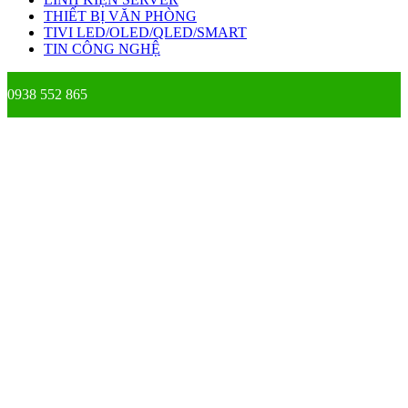
THIẾT BỊ VĂN PHÒNG
TIVI LED/OLED/QLED/SMART
TIN CÔNG NGHỆ
0938 552 865