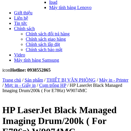
Ipad
Máy tính bảng Lenovo
Giới thiệu
Liên hệ
Tin tức
Chính sách
Chính sách đổi trả hàng
Chính sách giao hàng
Chính sách lắp đặt
Chính sách bảo mật
Video
Máy tính bảng Samsung
icon
Hotline: 0938552865
Trang chủ
/
Sản phẩm
/
THIẾT BỊ VĂN PHÒNG
/
Máy in - Printer
/
Mực in - Giấy in
/
Cụm trống HP
/ HP LaserJet Black Managed
Imaging Drum/200k ( For E786z) W9074MC
HP LaserJet Black Managed
Imaging Drum/200k ( For