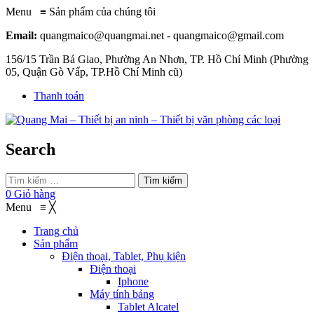
Menu
≡
Sản phẩm của chúng tôi
Email:
quangmaico@quangmai.net - quangmaico@gmail.com
156/15 Trần Bá Giao, Phường An Nhơn, TP. Hồ Chí Minh (Phường
05, Quận Gò Vấp, TP.Hồ Chí Minh cũ)
Thanh toán
Search
Tìm kiếm
0
Giỏ hàng
Menu
≡
╳
Trang chủ
Sản phẩm
Điện thoại, Tablet, Phụ kiện
Điện thoại
Iphone
Máy tính bảng
Tablet Alcatel