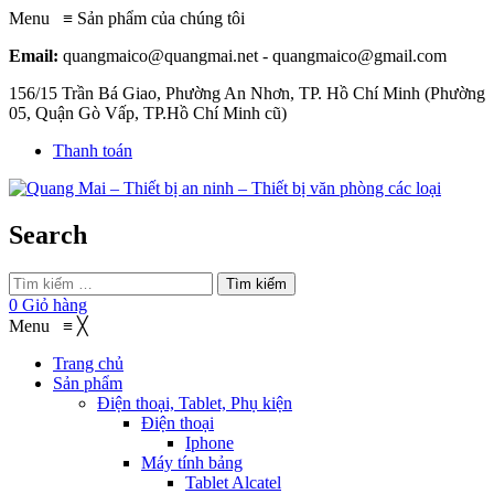
Menu
≡
Sản phẩm của chúng tôi
Email:
quangmaico@quangmai.net - quangmaico@gmail.com
156/15 Trần Bá Giao, Phường An Nhơn, TP. Hồ Chí Minh (Phường
05, Quận Gò Vấp, TP.Hồ Chí Minh cũ)
Thanh toán
Search
Tìm kiếm
0
Giỏ hàng
Menu
≡
╳
Trang chủ
Sản phẩm
Điện thoại, Tablet, Phụ kiện
Điện thoại
Iphone
Máy tính bảng
Tablet Alcatel