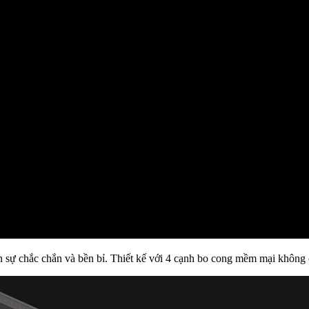
ự chắc chắn và bền bỉ. Thiết kế với 4 cạnh bo cong mềm mại không ch