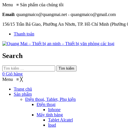
Menu
≡
Sản phẩm của chúng tôi
Email:
quangmaico@quangmai.net - quangmaico@gmail.com
156/15 Trần Bá Giao, Phường An Nhơn, TP. Hồ Chí Minh (Phường 
Thanh toán
Search
Tìm kiếm
0
Giỏ hàng
Menu
≡
╳
Trang chủ
Sản phẩm
Điện thoại, Tablet, Phụ kiện
Điện thoại
Iphone
Máy tính bảng
Tablet Alcatel
Ipad