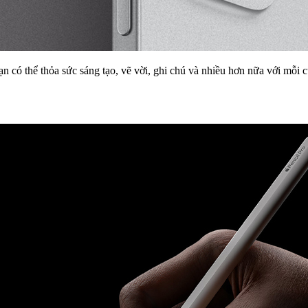
 có thể thỏa sức sáng tạo, vẽ vời, ghi chú và nhiều hơn nữa với mỗi cử