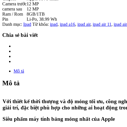
Camera trước
12 MP
camera sau
12 MP
Ram / Rom
8GB/1TB
Pin
Li-Po, 38.99 Wh
Danh mục:
Ipad
Từ khóa:
ipad
,
ipad a16
,
ipad air
,
ipad air 11
,
ipad ai
Chia sẻ bài viết
Mô tả
Mô tả
Với thiết kế thời thượng và độ mỏng tối ưu, công ng
giải trí, đặc biệt phù hợp cho những ai hoạt động tron
Siêu phẩm máy tính bảng mỏng nhất của Apple