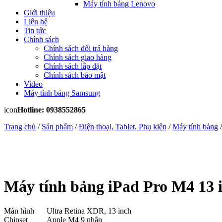
Máy tính bảng Lenovo
Giới thiệu
Liên hệ
Tin tức
Chính sách
Chính sách đổi trả hàng
Chính sách giao hàng
Chính sách lắp đặt
Chính sách bảo mật
Video
Máy tính bảng Samsung
icon
Hotline: 0938552865
Trang chủ
/
Sản phẩm
/
Điện thoại, Tablet, Phụ kiện
/
Máy tính bảng
Máy tính bảng iPad Pro M4 13 
Màn hình
Ultra Retina XDR, 13 inch
Chipset
Apple M4 9 nhân