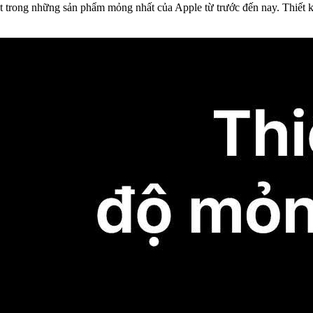
ột trong những sản phẩm mỏng nhất của Apple từ trước đến nay. Thiết k