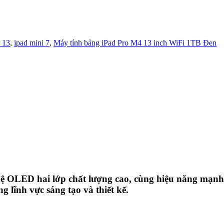
r 13
,
ipad mini 7
,
Máy tính bảng iPad Pro M4 13 inch WiFi 1TB Đen
hệ OLED hai lớp chất lượng cao, cùng hiệu năng mạnh 
g lĩnh vực sáng tạo và thiết kế.