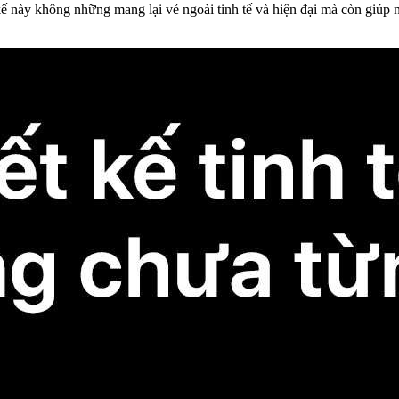
ế này không những mang lại vẻ ngoài tinh tế và hiện đại mà còn giúp 