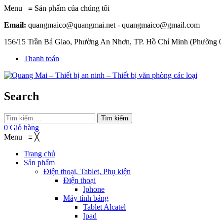
Menu
≡
Sản phẩm của chúng tôi
Email:
quangmaico@quangmai.net - quangmaico@gmail.com
156/15 Trần Bá Giao, Phường An Nhơn, TP. Hồ Chí Minh (Phường 
Thanh toán
Search
Tìm kiếm
0
Giỏ hàng
Menu
≡
╳
Trang chủ
Sản phẩm
Điện thoại, Tablet, Phụ kiện
Điện thoại
Iphone
Máy tính bảng
Tablet Alcatel
Ipad