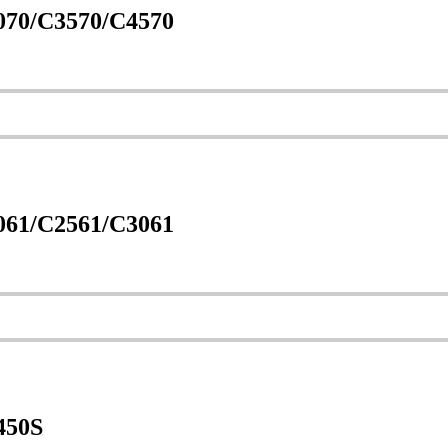
070/C3570/C4570
061/C2561/C3061
450S