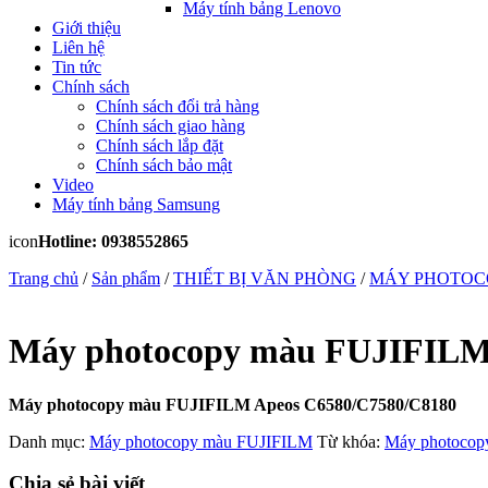
Máy tính bảng Lenovo
Giới thiệu
Liên hệ
Tin tức
Chính sách
Chính sách đổi trả hàng
Chính sách giao hàng
Chính sách lắp đặt
Chính sách bảo mật
Video
Máy tính bảng Samsung
icon
Hotline: 0938552865
Trang chủ
/
Sản phẩm
/
THIẾT BỊ VĂN PHÒNG
/
MÁY PHOTOC
Máy photocopy màu FUJIFILM
Máy photocopy màu FUJIFILM Apeos C6580/C7580/C8180
Danh mục:
Máy photocopy màu FUJIFILM
Từ khóa:
Máy photocop
Chia sẻ bài viết