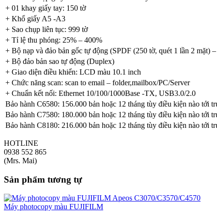
+ 01 khay giấy tay: 150 tờ
+ Khổ giấy A5 -A3
+ Sao chụp liên tục: 999 tờ
+ Tỉ lệ thu phóng: 25% – 400%
+ Bộ nạp và đảo bản gốc tự động (SPDF (250 tờ, quét 1 lần 2 mặt) –
+ Bộ đảo bản sao tự động (Duplex)
+ Giao diện điều khiển: LCD màu 10.1 inch
+ Chức năng scan: scan to email – folder,mailbox/PC/Server
+ Chuẩn kết nối: Ethernet 10/100/1000Base -TX, USB3.0/2.0
Bảo hành
C6580
:
156.000
bản hoặc
12
tháng tùy điều kiện nào tới t
Bảo hành
C7580
:
180.000
bản hoặc
12
tháng tùy điều kiện nào tới t
Bảo hành
C8180
:
216.000
bản hoặc
12
tháng tùy điều kiện nào tới t
HOTLINE
0938 552 865
(Mrs. Mai)
Sản phẩm tương tự
Máy photocopy màu FUJIFILM