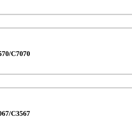
570/C7070
067/C3567