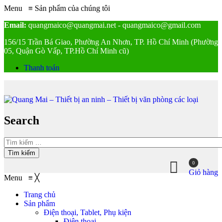
Menu
≡
Sản phẩm của chúng tôi
Email:
quangmaico@quangmai.net - quangmaico@gmail.com
156/15 Trần Bá Giao, Phường An Nhơn, TP. Hồ Chí Minh (Phường
05, Quận Gò Vấp, TP.Hồ Chí Minh cũ)
Thanh toán
Search
Tìm kiếm
0
Giỏ hàng
Menu
≡
╳
Trang chủ
Sản phẩm
Điện thoại, Tablet, Phụ kiện
Điện thoại