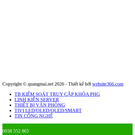
Copyright © quangmai.net 2026 - Thiết kế bởi
website366.com
TB KIỂM SOÁT TRUY CẬP KHÓA PHG
LINH KIỆN SERVER
THIẾT BỊ VĂN PHÒNG
TIVI LED/OLED/QLED/SMART
TIN CÔNG NGHỆ
0938 552 865