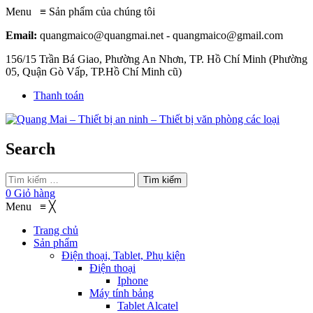
Menu
≡
Sản phẩm của chúng tôi
Email:
quangmaico@quangmai.net - quangmaico@gmail.com
156/15 Trần Bá Giao, Phường An Nhơn, TP. Hồ Chí Minh (Phường
05, Quận Gò Vấp, TP.Hồ Chí Minh cũ)
Thanh toán
Search
Tìm kiếm
0
Giỏ hàng
Menu
≡
╳
Trang chủ
Sản phẩm
Điện thoại, Tablet, Phụ kiện
Điện thoại
Iphone
Máy tính bảng
Tablet Alcatel