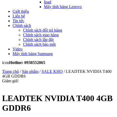
Ipad
Máy tính bảng Lenovo
Giới thiệu
Liên hệ
Tin tức
Chính sách
Chính sách đổi trả hàng
Chính sách giao hàng
Chính sách lắp đặt
Chính sách bảo mật
Video
Máy tính bảng Samsung
icon
Hotline: 0938552865
Trang chủ
/
Sản phẩm
/
SALE KHO
/ LEADTEK NVIDIA T400
4GB GDDR6
Giảm giá!
LEADTEK NVIDIA T400 4GB
GDDR6