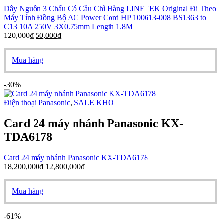
Dây Nguồn 3 Chấu Có Cầu Chì Hàng LINETEK Original Đi Theo
Máy Tính Đồng Bộ AC Power Cord HP 100613-008 BS1363 to
C13 10A 250V 3X0.75mm Length 1.8M
120,000
₫
50,000
₫
Mua hàng
-30%
Điện thoại Panasonic
,
SALE KHO
Card 24 máy nhánh Panasonic KX-
TDA6178
Card 24 máy nhánh Panasonic KX-TDA6178
18,200,000
₫
12,800,000
₫
Mua hàng
-61%