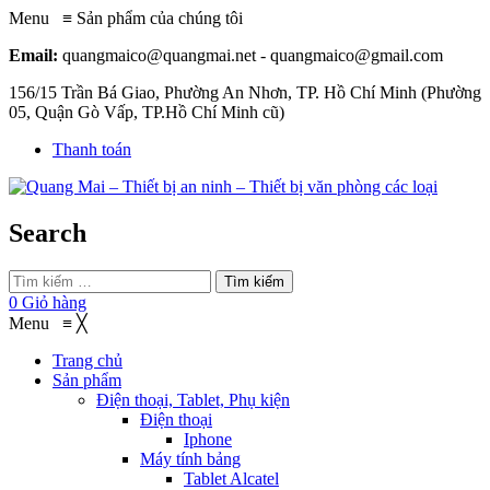
Menu
≡
Sản phẩm của chúng tôi
Email:
quangmaico@quangmai.net - quangmaico@gmail.com
156/15 Trần Bá Giao, Phường An Nhơn, TP. Hồ Chí Minh (Phường
05, Quận Gò Vấp, TP.Hồ Chí Minh cũ)
Thanh toán
Search
Tìm kiếm
0
Giỏ hàng
Menu
≡
╳
Trang chủ
Sản phẩm
Điện thoại, Tablet, Phụ kiện
Điện thoại
Iphone
Máy tính bảng
Tablet Alcatel