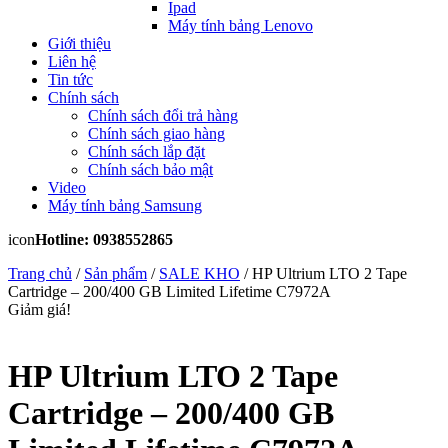
Ipad
Máy tính bảng Lenovo
Giới thiệu
Liên hệ
Tin tức
Chính sách
Chính sách đổi trả hàng
Chính sách giao hàng
Chính sách lắp đặt
Chính sách bảo mật
Video
Máy tính bảng Samsung
icon
Hotline: 0938552865
Trang chủ
/
Sản phẩm
/
SALE KHO
/ HP Ultrium LTO 2 Tape
Cartridge – 200/400 GB Limited Lifetime C7972A
Giảm giá!
HP Ultrium LTO 2 Tape
Cartridge – 200/400 GB