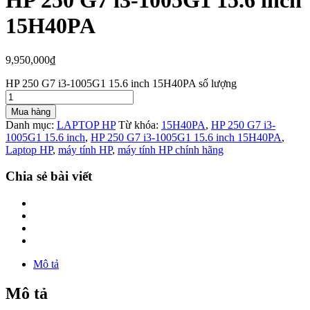
HP 250 G7 i3-1005G1 15.6 inch
15H40PA
9,950,000
₫
HP 250 G7 i3-1005G1 15.6 inch 15H40PA số lượng
Mua hàng
Danh mục:
LAPTOP HP
Từ khóa:
15H40PA
,
HP 250 G7 i3-
1005G1 15.6 inch
,
HP 250 G7 i3-1005G1 15.6 inch 15H40PA
,
Laptop HP
,
máy tính HP
,
máy tính HP chính hãng
Chia sẻ bài viết
Mô tả
Mô tả