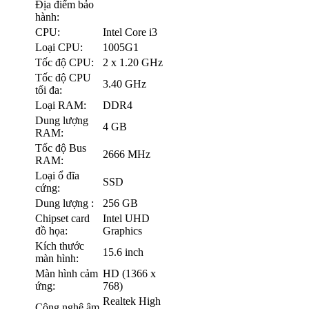
Địa điểm bảo
hành:
CPU:
Intel Core i3
Loại CPU:
1005G1
Tốc độ CPU:
2 x 1.20 GHz
Tốc độ CPU
3.40 GHz
tối đa:
Loại RAM:
DDR4
Dung lượng
4 GB
RAM:
Tốc độ Bus
2666 MHz
RAM:
Loại ổ đĩa
SSD
cứng:
Dung lượng :
256 GB
Chipset card
Intel UHD
đồ họa:
Graphics
Kích thước
15.6 inch
màn hình:
Màn hình cảm
HD (1366 x
ứng:
768)
Realtek High
Công nghệ âm