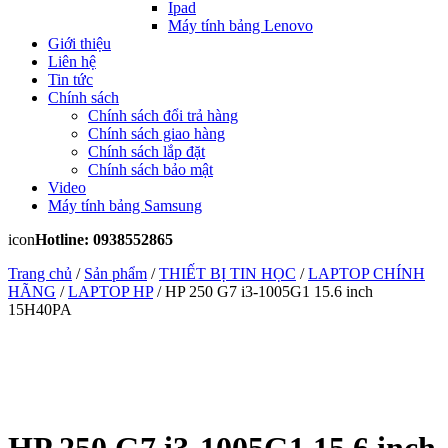
Ipad
Máy tính bảng Lenovo
Giới thiệu
Liên hệ
Tin tức
Chính sách
Chính sách đổi trả hàng
Chính sách giao hàng
Chính sách lắp đặt
Chính sách bảo mật
Video
Máy tính bảng Samsung
icon
Hotline: 0938552865
Trang chủ
/
Sản phẩm
/
THIẾT BỊ TIN HỌC
/
LAPTOP CHÍNH
HÃNG
/
LAPTOP HP
/ HP 250 G7 i3-1005G1 15.6 inch
15H40PA