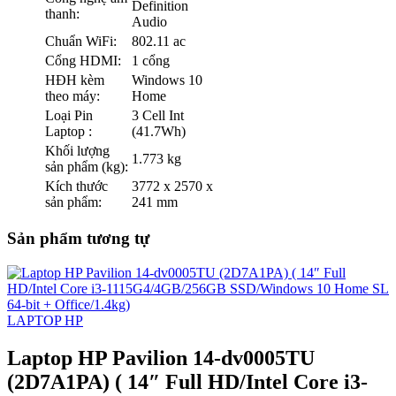
Definition
thanh:
Audio
Chuẩn WiFi:
802.11 ac
Cổng HDMI:
1 cổng
HĐH kèm
Windows 10
theo máy:
Home
Loại Pin
3 Cell Int
Laptop :
(41.7Wh)
Khối lượng
1.773 kg
sản phẩm (kg):
Kích thước
3772 x 2570 x
sản phẩm:
241 mm
Sản phẩm tương tự
LAPTOP HP
Laptop HP Pavilion 14-dv0005TU
(2D7A1PA) ( 14″ Full HD/Intel Core i3-