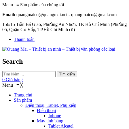
Menu
≡
Sản phẩm của chúng tôi
Email:
quangmaico@quangmai.net - quangmaico@gmail.com
156/15 Trần Bá Giao, Phường An Nhơn, TP. Hồ Chí Minh (Phường
05, Quận Gò Vấp, TP.Hồ Chí Minh cũ)
Thanh toán
Search
Tìm kiếm
0
Giỏ hàng
Menu
≡
╳
Trang chủ
Sản phẩm
Điện thoại, Tablet, Phụ kiện
Điện thoại
Iphone
Máy tính bảng
Tablet Alcatel